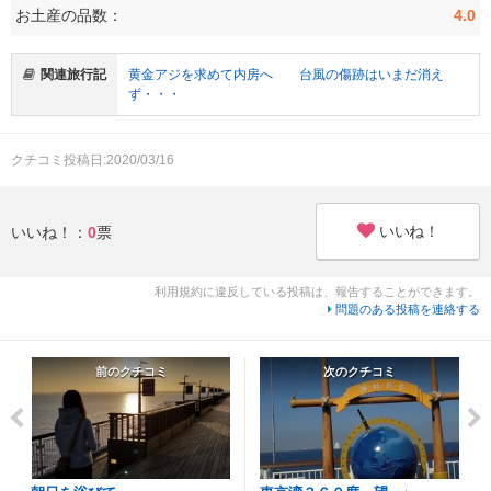
お土産の品数：
4.0
関連旅行記
黄金アジを求めて内房へ 台風の傷跡はいまだ消え
ず・・・
クチコミ投稿日:2020/03/16
いいね！
いいね！：
0
票
利用規約に違反している投稿は、報告することができます。
問題のある投稿を連絡する
前のクチコミ
次のクチコミ