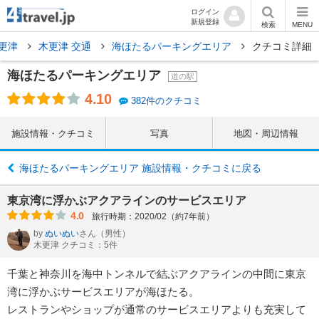
ログイン
新規登録
検索
MENU
更津
木更津 交通
海ほたるパーキングエリア
クチコミ詳細
海ほたるパーキングエリア
道の駅
4.10
382件のクチコミ
施設情報・クチコミ
写真
地図・周辺情報
海ほたるパーキングエリア 施設情報・クチコミに戻る
東京湾に浮かぶアクアラインのサービスエリア
4.0
旅行時期：2020/02（約7年前）
by
ぬいぬい
さん
（男性）
木更津 クチコミ：5件
千葉と神奈川を海中トンネルで結ぶアクアラインの中間に東京
湾に浮かぶサービスエリアが海ほたる。
レストランやショップが通常のサービスエリアよりも充実して