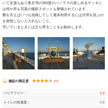
いて足湯もあり東京湾の360度のパノラマの楽しめるデッキに
は何か所も写真の撮影スポットも整備されています。
難を言えばいつも混雑してして週末利用するには渋滞を並ぶの
を覚悟しないと入れないこと。
空いているときには立ち寄ることをお勧めします。
施設の満足度
4.0
バリアフリー：
4.0
トイレの快適度：
4.0