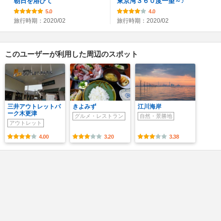
朝日を浴びて
東京湾３６０度一望～♪
5.0
4.0
旅行時期：2020/02
旅行時期：2020/02
このユーザーが利用した周辺のスポット
三井アウトレットパ
きよみず
江川海岸
ーク木更津
グルメ・レストラン
自然・景勝地
アウトレット
4.00
3.20
3.38