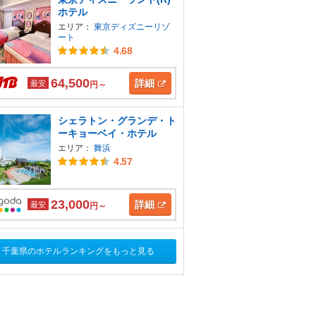
ホテル
エリア：
東京ディズニーリゾ
ート
4.68
64,500
詳細
最安
円～
シェラトン・グランデ・ト
ーキョーベイ・ホテル
エリア：
舞浜
4.57
23,000
詳細
最安
円～
千葉県のホテルランキングをもっと見る