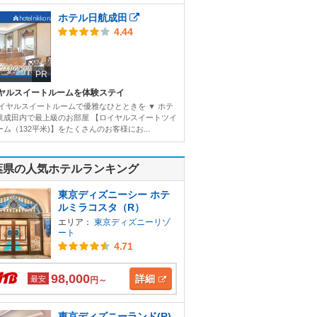
ホテル日航成田
4.44
PR
ヤルスイートルームを体験ステイ
ロイヤルスイートルームで優雅なひとときを ▼ ホテ
航成田内で最上級のお部屋 【ロイヤルスイートツイ
ム（132平米)】をたくさんのお客様にお...
葉県の人気ホテルランキング
東京ディズニーシー ホテ
ルミラコスタ（R）
エリア：
東京ディズニーリゾ
ート
4.71
98,000
詳細
最安
円～
東京ディズニーランド(R)