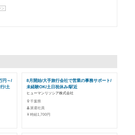
ラン
万円～/
8月開始/大手旅行会社で営業の事務サポート/
行/土
未経験OK/土日祝休み/駅近
ヒューマンリソシア株式会社
千葉県
派遣社員
時給1,700円