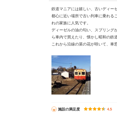
鉄道マニアには嬉しい、古いディー
都心に近い場所で古い列車に乗れる
れの家族に人気です。
ディーゼルの油の匂い、スプリング
ら車内で買えたり、懐かし昭和の鉄
これから沿線の菜の花が咲いて、車
施設の満足度
4.5