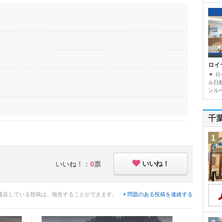
ロイ
▼ 
ル日
ンルー
千
1
いいね！
いいね！：
0
票
違反している投稿は、報告することができます。
問題のある投稿を連絡する