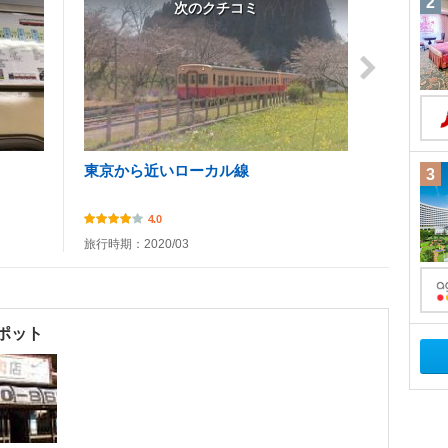
2
次のクチコミ
東京から近いローカル線
3
4.0
旅行時期：2020/03
ポット