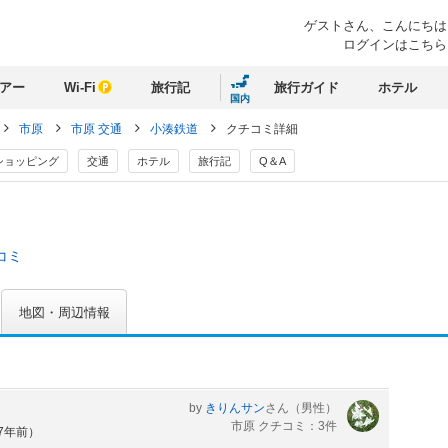
ゲストさん、
こんにちは
ログインはこちら
アー
Wi-Fi
旅行記
旅行ガイド
ホテル
国内
市原
市原 交通
小湊鉄道
クチコミ詳細
ショッピング
交通
ホテル
旅行記
Q＆A
コミ
地図・周辺情報
by
きりんサン
さん
（男性）
市原 クチコミ：3件
約7年前）