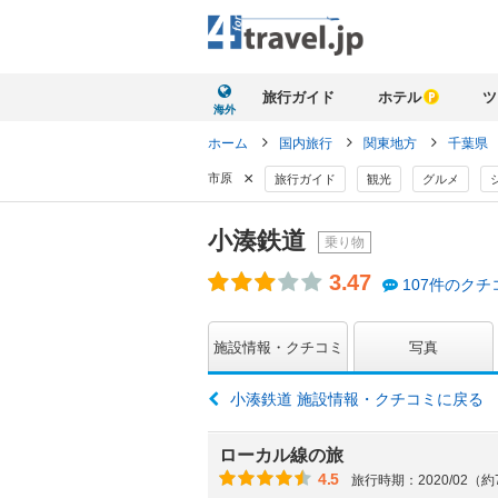
旅行ガイド
ホテル
ツ
海外
ホーム
国内旅行
関東地方
千葉県
×
市原
旅行ガイド
観光
グルメ
小湊鉄道
乗り物
3.47
107件のクチ
施設情報・クチコミ
写真
小湊鉄道 施設情報・クチコミに戻る
ローカル線の旅
4.5
旅行時期：2020/02（