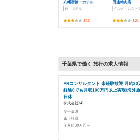
八幡宿第一ホテル
田邊精肉店
宿・ホテル
グルメ・レスト
3.13
3.21
千葉県で働く 旅行の求人情報
PRコンサルタント 未経験歓迎 月給30
経験0でも月収100万円以上実現/海外旅
日休
株式会社AP
千葉県
正社員
月給30万円～