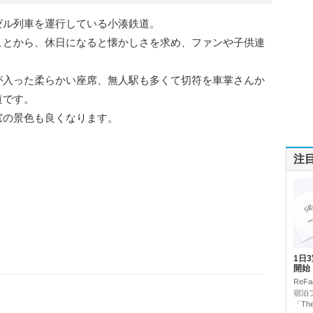
ゼル列車を運行している小湊鉄道。
ことから、休日になると懐かしさを求め、ファンや子供連
が入った柔らかい座席、無人駅も多くて切符を車掌さんか
道です。
窓の景色も良くなります。
注
1日
開始
Re
宿泊
「The