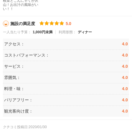
根菜とこんにゃくが沢
山！お出汁の風味がい
い！！
施設の満足度
5.0
一人当たり予算：
1,000円未満
利用形態：
ディナー
アクセス：
4.0
コストパフォーマンス：
4.0
サービス：
4.0
雰囲気：
4.0
料理・味：
4.0
バリアフリー：
4.0
観光客向け度：
4.0
クチコミ投稿日:2020/01/30