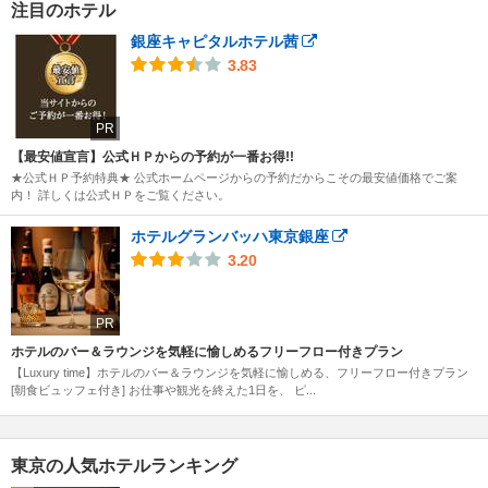
注目のホテル
銀座キャピタルホテル茜
3.83
PR
【最安値宣言】公式ＨＰからの予約が一番お得!!
★公式ＨＰ予約特典★ 公式ホームページからの予約だからこその最安値価格でご案
内！ 詳しくは公式ＨＰをご覧ください。
ホテルグランバッハ東京銀座
3.20
PR
ホテルのバー＆ラウンジを気軽に愉しめるフリーフロー付きプラン
【Luxury time】ホテルのバー＆ラウンジを気軽に愉しめる、フリーフロー付きプラン
[朝食ビュッフェ付き] お仕事や観光を終えた1日を、 ピ...
東京の人気ホテルランキング