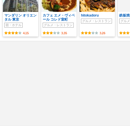
マンダリン オリエン
カフェ エメ・ヴィベ
hitokadoru
鉄板焼
タル 東京
ール コレド室町
グルメ・レストラン
グルメ
宿・ホテル
グルメ・レストラン
4.15
3.35
3.26