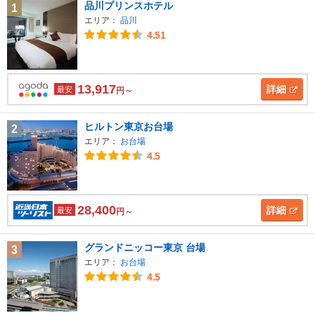
品川プリンスホテル
1
エリア：
品川
4.51
13,917
詳細
最安
円～
ヒルトン東京お台場
2
エリア：
お台場
4.5
28,400
詳細
最安
円～
グランドニッコー東京 台場
3
エリア：
お台場
4.5