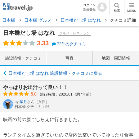
ログイン
新規登録
検索
MENU
日本橋
日本橋 グルメ
日本橋だし場 はなれ
クチコミ詳細
日本橋だし場 はなれ
グルメ・レストラン
3.33
22件のクチコミ
施設情報・クチコミ
写真
地図・周辺情報
日本橋だし場 はなれ 施設情報・クチコミに戻る
やっぱりお出汁って良い！！
5.0
旅行時期：2020/01（約7年前）
by
葉月
さん
（女性）
日本橋 クチコミ：9件
映画の前の腹ごしらえに行きました。
ランチタイムを過ぎていたので店内は空いていてゆったり食事