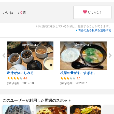
いいね！
いいね！：
0
票
利用規約に違反している投稿は、報告することができます。
問題のある投稿を連絡する
前のクチコミ
次のクチコミ
出汁が体にしみる
根菜の量がすごすぎる。
4.0
3.0
旅行時期：2019/10
旅行時期：2020/07
このユーザーが利用した周辺のスポット