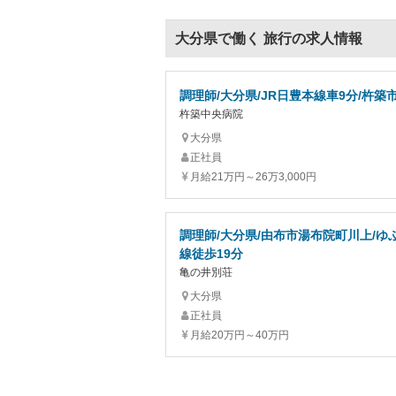
大分県で働く 旅行の求人情報
調理師/大分県/JR日豊本線車9分/杵築
杵築中央病院
大分県
正社員
月給21万円～26万3,000円
調理師/大分県/由布市湯布院町川上/ゆ
線徒歩19分
亀の井別荘
大分県
正社員
月給20万円～40万円