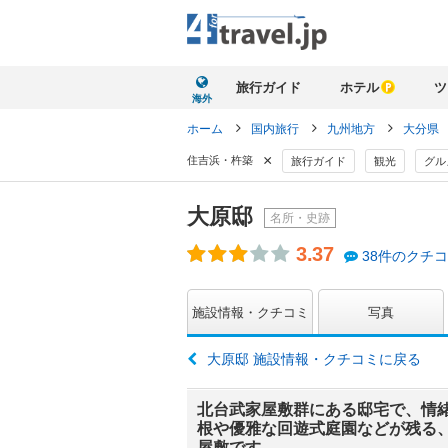
旅行ガイド
ホテル
ツ
海外
ホーム
国内旅行
九州地方
大分県
×
住吉浜・杵築
旅行ガイド
観光
グル
大原邸
名所・史跡
3.37
38件のクチ
施設情報・クチコミ
写真
大原邸 施設情報・クチコミに戻る
北台武家屋敷群にある邸宅で、情
根や優雅な回遊式庭園などが残る
屋敷です。