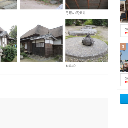
弓用の高天井
3
石止め