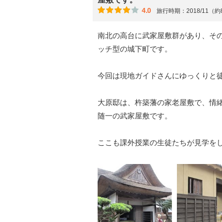
4.0
旅行時期：2018/11（
南北の高台に武家屋敷群があり、そ
ッチ型の城下町です。
今回は現地ガイドさんにゆっくりと
大原邸は、杵築藩の家老屋敷で、情
随一の武家屋敷です。
ここも課外授業の生徒たちが見学を