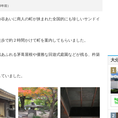
約8年前）
の谷あいに商人の町が挟まれた全国的にも珍しいサンドイ
徒歩で約２時間かけて町を案内してもらいました。
緒あふれる茅葺屋根や優雅な回遊式庭園などが残る、杵築
大
1
していました。
2