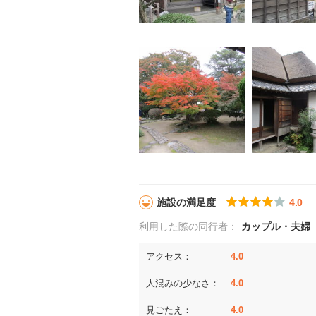
施設の満足度
4.0
利用した際の同行者：
カップル・夫婦
アクセス：
4.0
人混みの少なさ：
4.0
見ごたえ：
4.0