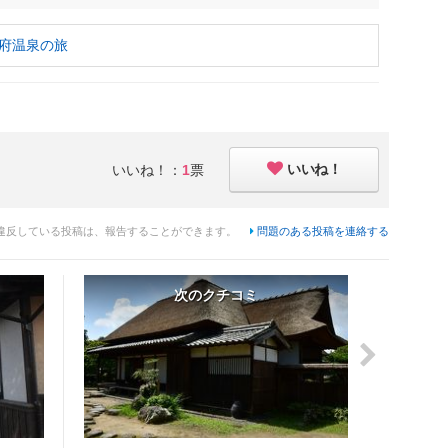
別府温泉の旅
いいね！
いいね！：
1
票
違反している投稿は、報告することができます。
問題のある投稿を連絡する
次のクチコミ