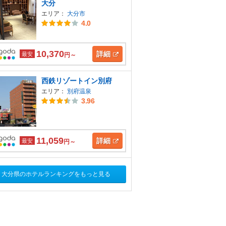
大分
エリア：
大分市
4.0
10,370
詳細
最安
円～
西鉄リゾートイン別府
エリア：
別府温泉
3.96
11,059
詳細
最安
円～
大分県のホテルランキングをもっと見る