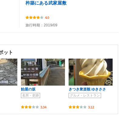
杵築にある武家屋敷
4.0
旅行時期：2019/09
ポット
飴屋の坂
きつき衆楽観 ゆきささ
名所・史跡
グルメ・レストラン
3.34
3.12