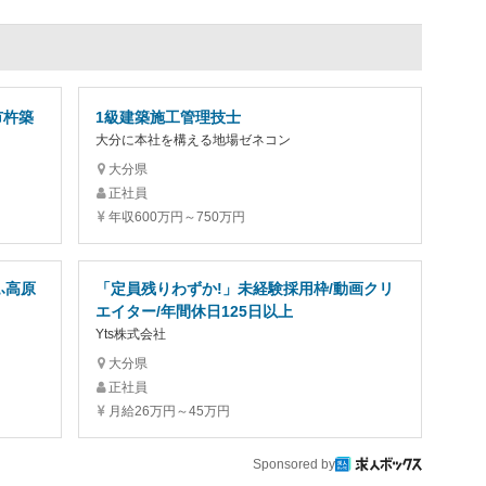
市杵築
1級建築施工管理技士
大分に本社を構える地場ゼネコン
大分県
正社員
年収600万円～750万円
ふ高原
「定員残りわずか!」未経験採用枠/動画クリ
エイター/年間休日125日以上
Yts株式会社
大分県
正社員
月給26万円～45万円
Sponsored by