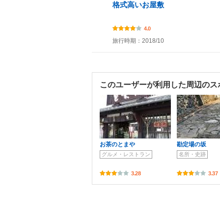
格式高いお屋敷
4.0
旅行時期：2018/10
このユーザーが利用した周辺のス
お茶のとまや
勘定場の坂
グルメ・レストラン
名所・史跡
3.28
3.37