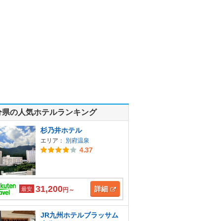
分県の人気ホテルランキング
杉乃井ホテル
エリア：
別府温泉
4.37
31,200
詳細
最安
円～
JR九州ホテルブラッサム