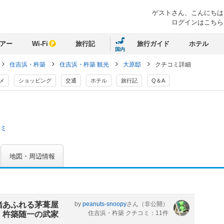
ゲストさん、
こんにちは
ログインはこちら
アー
Wi-Fi
旅行記
旅行ガイド
ホテル
国内
住吉浜・杵築
住吉浜・杵築 観光
大原邸
クチコミ詳細
メ
ショッピング
交通
ホテル
旅行記
Q＆A
コミ
地図・周辺情報
緒あふれる茅葺屋
by
peanuts-snoopy
さん
（非公開）
住吉浜・杵築 クチコミ：11件
、杵築随一の武家