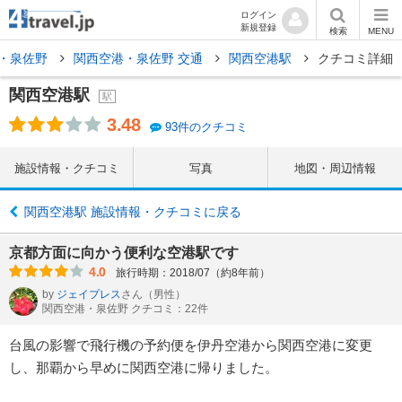
ログイン
新規登録
検索
MENU
・泉佐野
関西空港・泉佐野 交通
関西空港駅
クチコミ詳細
関西空港駅
駅
3.48
93件のクチコミ
施設情報・クチコミ
写真
地図・周辺情報
関西空港駅 施設情報・クチコミに戻る
京都方面に向かう便利な空港駅です
4.0
旅行時期：2018/07（約8年前）
by
ジェイプレス
さん
（男性）
関西空港・泉佐野 クチコミ：22件
台風の影響で飛行機の予約便を伊丹空港から関西空港に変更
し、那覇から早めに関西空港に帰りました。