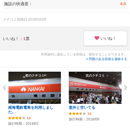
施設の快適度：
4.0
クチコミ投稿日:2018/10/28
いいね！
いいね！：
1
票
利用規約に違反している投稿は、報告することができます。
問題のある投稿を連絡する
前のクチコミ
次のクチコミ
南海電鉄電車を利用しまし
意外と空いてる
た。
3.5
4.0
旅行時期：2018/08
旅行時期：2018/02