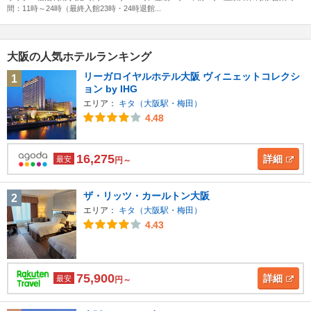
間：11時～24時（最終入館23時・24時退館...
大阪の人気ホテルランキング
リーガロイヤルホテル大阪 ヴィニェットコレクシ
1
ョン by IHG
エリア：
キタ（大阪駅・梅田）
4.48
16,275
詳細
最安
円～
ザ・リッツ・カールトン大阪
2
エリア：
キタ（大阪駅・梅田）
4.43
75,900
詳細
最安
円～