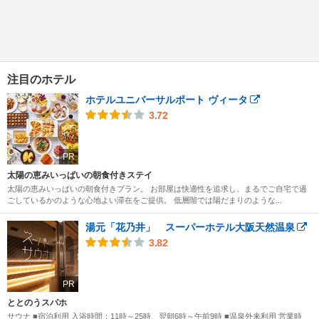
注目のホテル
ホテルユニバーサルポート ヴィータ
3.72
PR
太陽の恵みいっぱいの朝食付きステイ
太陽の恵みいっぱいの朝食付きプラン。 お部屋は快適性を追求し、まるでご自宅で過
ごしているかのような心地よい滞在をご提供。 低層階では陽だまりのような...
湯元「花乃井」 スーパーホテル大阪天然温泉
3.82
PR
ととのうスパホ
サウナ ■宿泊利用 入浴時間：11時～25時、翌朝6時～午前9時 ■温泉外来利用 営業時