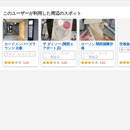
このユーザーが利用した周辺のスポット
カードメンバーズラ
ザ ダイソー (関西エ
ローソン 関西国際空
空港急
ウンジ 比叡
アポート店)
港
乗り物
スーパー・コンビ
スーパー・コンビ
グルメ・レストラン
ニ・量販店
ニ・量販店
3.44
3.42
3.41