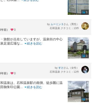
1
by
さん（男性）
ムーミン３
石和温泉 クチコミ：13件
約4年前）
0
ル・旅館が点在していますが、温泉街の中心
源泉足湯広場な
...
続きを読む
1
by
さん（女性）
すけ
石和温泉 クチコミ：12件
約4年前）
0
石和温泉は、石和温泉駅の南側、徒歩圏に温
八田御朱印公園
...
続きを読む
1