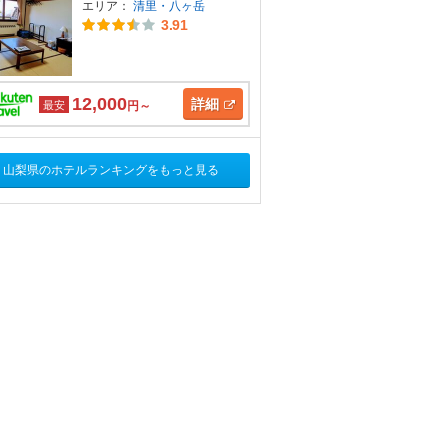
エリア：
清里・八ヶ岳
3.91
12,000
詳細
最安
円～
山梨県のホテルランキングをもっと見る