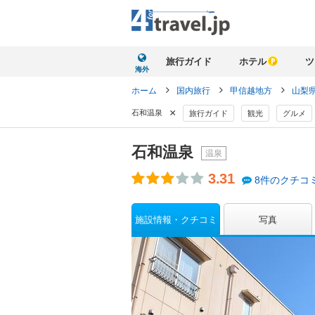
旅行ガイド
ホテル
ツ
海外
ホーム
国内旅行
甲信越地方
山梨
×
石和温泉
旅行ガイド
観光
グルメ
石和温泉
温泉
3.31
8件のクチコ
施設情報・クチコミ
写真