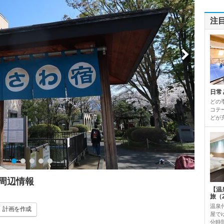
注
日常
どの
コテ
どが
周辺情報
【温
旅（
温泉
計画
を作成
屋で
分時