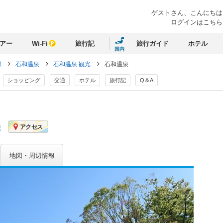
ゲストさん、
こんにちは
ログインはこちら
アー
Wi-Fi
旅行記
旅行ガイド
ホテル
国内
県
石和温泉
石和温泉 観光
石和温泉
ショッピング
交通
ホテル
旅行記
Q＆A
ミ
アクセス
地図・周辺情報