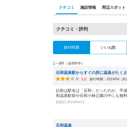
クチコミ
施設情報
周辺スポット
クチコミ・評判
旅行時期
いいね数
1～8件（全8件中）
石和温泉駅からすぐの所に温泉がたく
3.0
旅行時期：2024/04（
以前は駅名は「石和」だったのが、平成
和温泉駅前や石和小林公園の中にも無
投稿日:2024/04/13
石和温泉