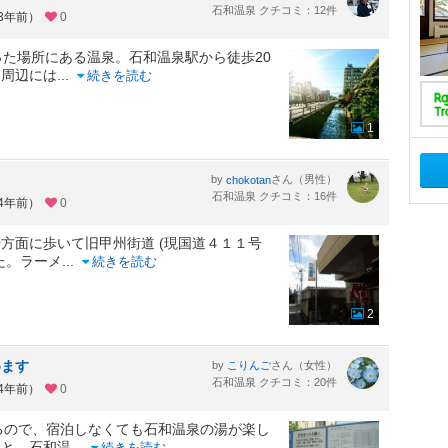
石和温泉 クチコミ：12件
約3年前）
0
った場所にある温泉。石和温泉駅から徒歩20
。周辺には
...
続きを読む
1
by
さん（男性）
chokotan
石和温泉 クチコミ：16件
約4年前）
0
方面に歩いて旧甲州街道 (現国道４１１号
た。ラーメ
...
続きを読む
2
めます
by
さん（女性）
こりんご
石和温泉 クチコミ：20件
約4年前）
0
るので、宿泊しなくても石和温泉の湯が楽し
）と、石和温
...
続きを読む