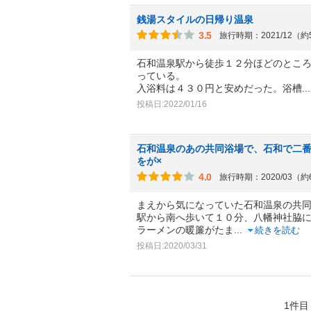
銭湯スタイルの日帰り温泉
3.5
旅行時期：2021/12（
石和温泉駅から徒歩１２分ほどのとこ
っている。
入浴料は４３０円と安めだった。浴槽
.
投稿日:2022/01/16
石和温泉のあの共同浴場で、石和で二
をが×
4.0
旅行時期：2020/03（
まえから気になっていた石和温泉の共
駅から南へ歩いて１０分、八幡神社脇
ラーメンの暖簾がたま
...
続きを読む
投稿日:2020/03/31
1件目