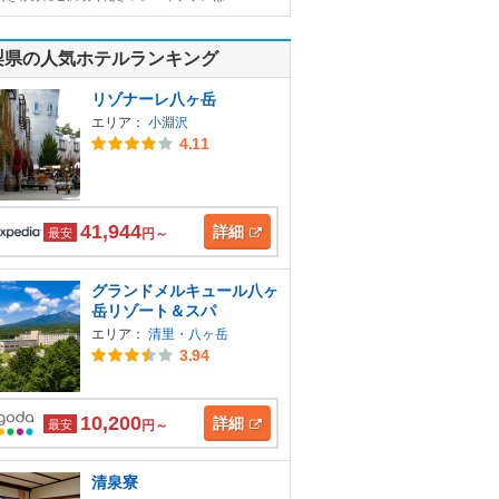
梨県の人気ホテルランキング
リゾナーレ八ヶ岳
エリア：
小淵沢
4.11
41,944
詳細
最安
円～
グランドメルキュール八ヶ
岳リゾート＆スパ
エリア：
清里・八ヶ岳
3.94
10,200
詳細
最安
円～
清泉寮