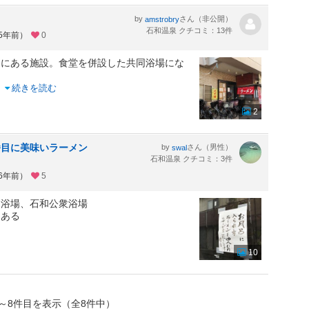
by
さん（非公開）
amstrobry
石和温泉 クチコミ：13件
約5年前）
0
ろにある施設。食堂を併設した共同浴場にな
..
続きを読む
2
番目に美味いラーメン
by
さん（男性）
swal
石和温泉 クチコミ：3件
約6年前）
5
同浴場、石和公衆浴場
にある
10
～8件目を表示（全8件中）