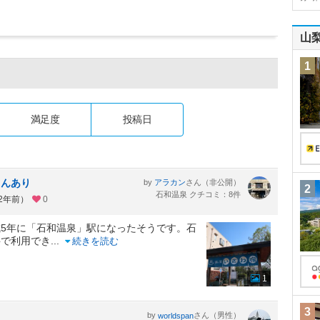
山
1
満足度
投稿日
さんあり
by
さん（非公開）
アラカン
2
石和温泉 クチコミ：8件
約2年前）
0
5年に「石和温泉」駅になったそうです。石
料で利用でき
...
続きを読む
1
3
by
さん（男性）
worldspan