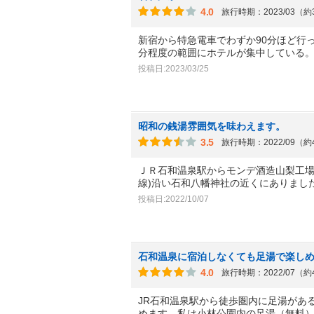
4.0
旅行時期：2023/03（
新宿から特急電車でわずか90分ほど行
分程度の範囲にホテルが集中している
投稿日:2023/03/25
昭和の銭湯雰囲気を味わえます。
3.5
旅行時期：2022/09（
ＪＲ石和温泉駅からモンデ酒造山梨工場
線)沿い石和八幡神社の近くにありまし
投稿日:2022/10/07
石和温泉に宿泊しなくても足湯で楽し
4.0
旅行時期：2022/07（
JR石和温泉駅から徒歩圏内に足湯があ
めます。私は小林公園内の足湯（無料