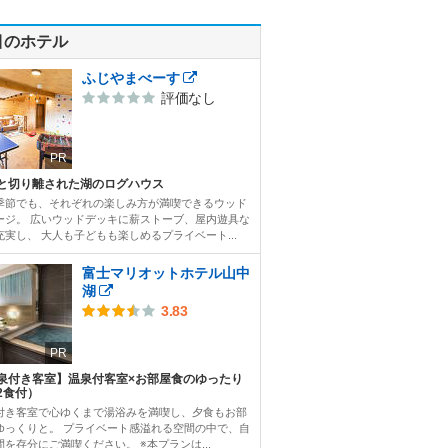
目のホテル
ふじやまべーす
評価なし
PR
と切り離された湖のログハウス
季節でも、それぞれの楽しみ方が満喫できるウッド
ージ。 広いウッドデッキに薪ストーブ、屋内遊具な
充実し、 大人も子どもも楽しめるプライベート...
富士マリオットホテル山中
湖
3.83
PR
泉付き客室】温泉付客室×お部屋食のゆったり
2食付）
付き客室で心ゆくまで湯浴みを満喫し、夕食もお部
ゆっくりと。 プライベート感溢れる空間の中で、自
間を存分にご満喫ください。 ※本プランは...