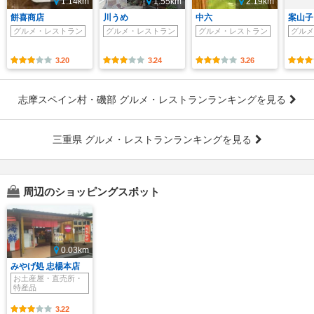
1.14km
1.55km
2.19km
餅喜商店
川うめ
中六
案山子
グルメ・レストラン
グルメ・レストラン
グルメ・レストラン
グルメ
3.20
3.24
3.26
志摩スペイン村・磯部 グルメ・レストランランキングを見る
三重県 グルメ・レストランランキングを見る
周辺のショッピングスポット
0.03km
みやげ処 忠楊本店
お土産屋・直売所・
特産品
3.22