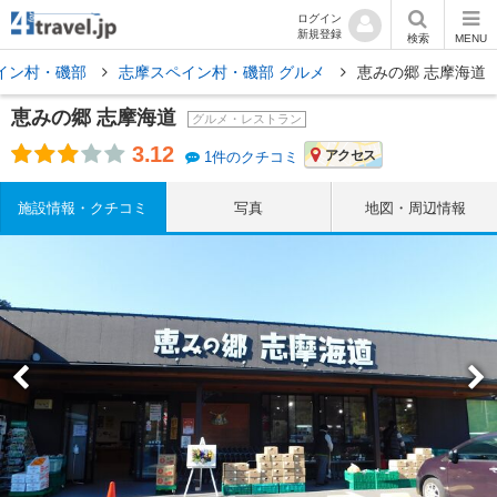
ログイン
新規登録
検索
MENU
イン村・磯部
志摩スペイン村・磯部 グルメ
恵みの郷 志摩海道
恵みの郷 志摩海道
グルメ・レストラン
3.12
アクセス
1件のクチコミ
施設情報・クチコミ
写真
地図・周辺情報