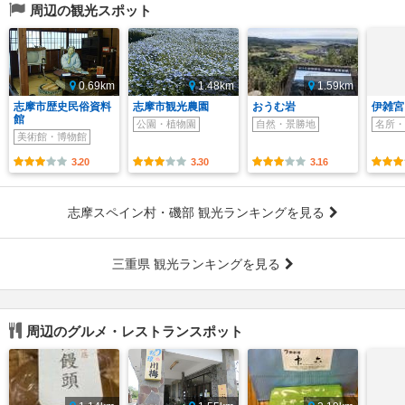
周辺の観光スポット
0.69km
1.48km
1.59km
志摩市歴史民俗資料
志摩市観光農園
おうむ岩
伊雑宮
館
公園・植物園
自然・景勝地
名所・
美術館・博物館
3.20
3.30
3.16
志摩スペイン村・磯部 観光ランキングを見る
三重県 観光ランキングを見る
周辺のグルメ・レストランスポット