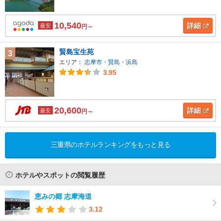
10,540
詳細
最安
円～
賢島宝生苑
3
エリア：
志摩市・賢島・浜島
3.95
20,600
詳細
最安
円～
三重県のホテルランキングをもっと見る
ホテルやスポットの閲覧履歴
恵みの郷 志摩海道
3.12