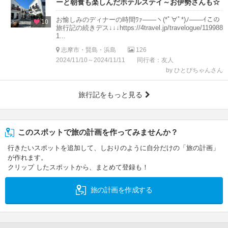
ーと朝食も楽しんだホテルステイ～お伊勢さんも☆
お愉しみのディナーの時間ﾜｧ───ヽ(*ﾟ∀ﾟ*)ﾉ───ｲこの
10
旅行記の続きデス↓↓↓https://4travel.jp/travelogue/119988
1...
志摩市・賢島・浜島
126
2024/11/10～2024/11/11
同行者：友人
by ひとぴちゃんさん
旅行記をもっと見る
このスポットで旅の計画を作ってみませんか？
行きたいスポットを追加して、しおりのように自分だけの「旅の計画」
が作れます。
クリップ したスポットから、まとめて登録も！
旅の計画を作成する