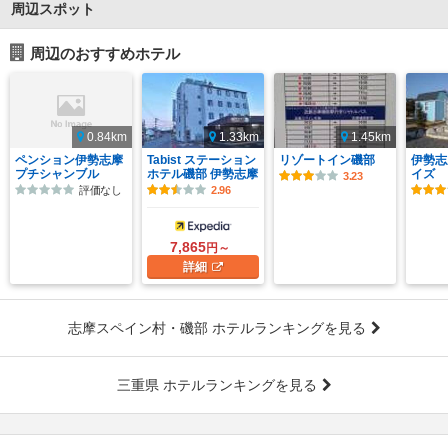
周辺スポット
周辺のおすすめホテル
0.84km
1.33km
1.45km
ペンション伊勢志摩
Tabist ステーション
リゾートイン磯部
伊勢志
プチシャンブル
ホテル磯部 伊勢志摩
イズ
3.23
評価なし
2.96
7,865
円～
詳細
志摩スペイン村・磯部 ホテルランキングを見る
三重県 ホテルランキングを見る