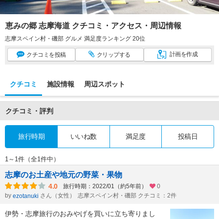
恵みの郷 志摩海道 クチコミ・アクセス・周辺情報
志摩スペイン村・磯部 グルメ 満足度ランキング 20位
計画
を作成
クチコミ
を投稿
クリップ
する
クチコミ
施設情報
周辺スポット
クチコミ・評判
旅行時期
いいね数
満足度
投稿日
1～1件（全1件中）
志摩のお土産や地元の野菜・果物
4.0
旅行時期：2022/01（約5年前）
0
by
さん（女性）
志摩スペイン村・磯部 クチコミ：2件
ezotanuki
伊勢・志摩旅行のおみやげを買いに立ち寄りまし