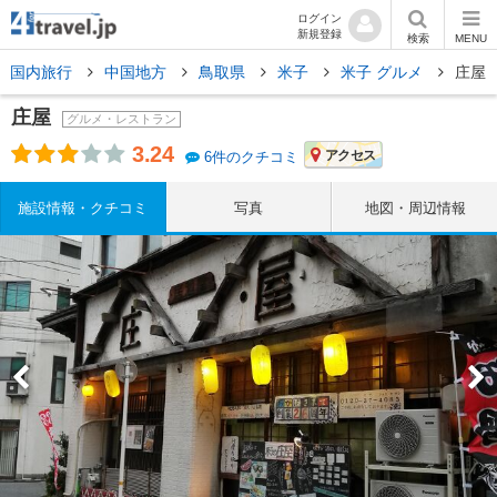
ログイン
新規登録
検索
MENU
国内旅行
中国地方
鳥取県
米子
米子 グルメ
庄屋
庄屋
グルメ・レストラン
3.24
アクセス
6件のクチコミ
施設情報・クチコミ
写真
地図・周辺情報