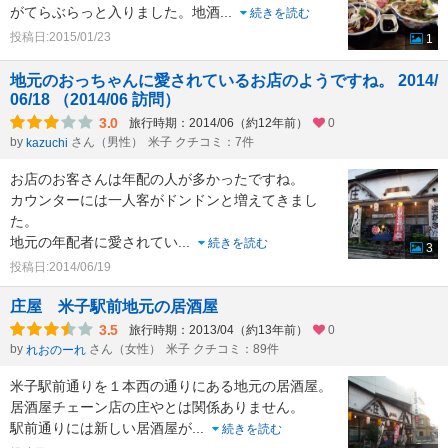
がてらぶらっと入りました。地酒
...
続きを読む
投稿日:2015/01/23
1
地元のおっちゃんに愛されているお店のようですね。 2014/
06/18 （2014/06 訪問）
3.0
旅行時期：2014/06（約12年前）
0
by
さん（男性）
米子 クチコミ：7件
kazuchi
お店のお客さんは年配の人が多かったですね。
カウンターには一人客がドンドンと増えてきまし
た。
地元の年配者に愛されてい
...
続きを読む
3
投稿日:2014/06/19
庄屋 米子駅前地元の居酒屋
3.5
旅行時期：2013/04（約13年前）
0
by
さん（女性）
米子 クチコミ：89件
れおのーれ
米子駅前通りを１本西の通りにある地元の居酒屋。
居酒屋チェーン店の庄やとは関係ありません。
駅前通りには新しい居酒屋が
...
続きを読む