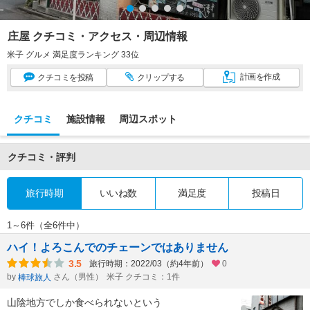
庄屋 クチコミ・アクセス・周辺情報
米子 グルメ 満足度ランキング 33位
計画
を作成
クチコミ
を投稿
クリップ
する
クチコミ
施設情報
周辺スポット
クチコミ・評判
旅行時期
いいね数
満足度
投稿日
1～6件（全6件中）
ハイ！よろこんでのチェーンではありません
3.5
旅行時期：2022/03（約4年前）
0
by
さん（男性）
米子 クチコミ：1件
棒球旅人
山陰地方でしか食べられないという