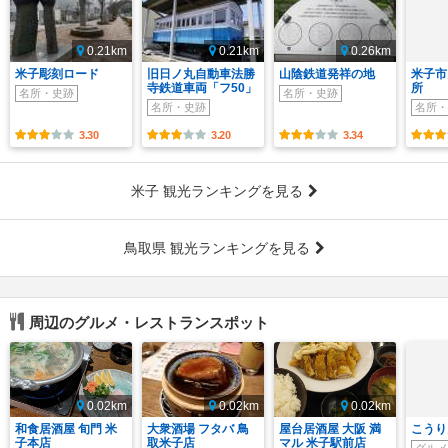
0.21km
0.21km
0.26km
米子彫刻ロード
旧日ノ丸自動車法勝
山陰鉄道発祥の地
米子市
寺鉄道車両「フ50」
所
名所・史跡
名所・史跡
名所・史跡
名所・
3.30
3.20
3.34
米子 観光ランキングを見る
鳥取県 観光ランキングを見る
周辺のグルメ・レストランスポット
0.02km
0.02km
0.02km
和食居酒屋 旬門 米
大衆酒場 フタバ 鳥
屋台居酒屋 大阪 満
こうり
子本店
取米子店
マル 米子駅前店