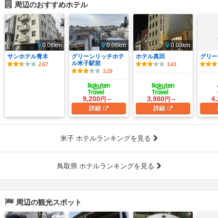
周辺のおすすめホテル
0.06km
0.06km
0.08km
サンホテル青木
グリーンリッチホテ
ホテル真田
グリー
ル米子駅前
2.67
3.41
3.29
9,200
3,980
4
円～
円～
詳細
詳細
米子 ホテルランキングを見る
鳥取県 ホテルランキングを見る
周辺の観光スポット