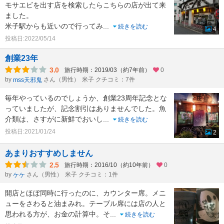
モサエビを出す店を検索したらこちらの店が出て来
ました。
米子駅からも近いので行ってみ
...
続きを読む
4
投稿日:2022/05/14
創業23年
3.0
旅行時期：2019/03（約7年前）
0
by
さん（男性）
米子 クチコミ：7件
mss天邪鬼
毎年やっているのでしょうか、創業23周年記念とな
っていましたが、記念割引はありませんでした。魚
介類は、さすがに新鮮でおいし
...
続きを読む
投稿日:2021/01/24
2
あまりおすすめしません
2.5
旅行時期：2016/10（約10年前）
0
by
さん（男性）
米子 クチコミ：1件
ケケ
開店とほぼ同時に行ったのに、カウンター席。メニ
ューをさわると油まみれ。テーブル席には店の人と
思われる方が、お金の計算中。そ
...
続きを読む