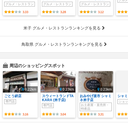
グルメ
グルメ・レストラン
グルメ・レストラン
グルメ・レストラン
3.33
3.28
3.12
米子 グルメ・レストランランキングを見る
鳥取県 グルメ・レストランランキングを見る
周辺のショッピングスポット
0.22km
0.23km
0.23km
ごとう絣店
スウィートランドTA
おみやげ楽市 シャミ
シャミ
KARA (米子店)
ネ米子店
専門店
ショッ
お土産屋・直売所・
専門店
特産品
3.16
3.04
3.31