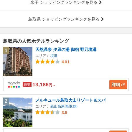
米子 ショッピングランキングを見る
鳥取県 ショッピングランキングを見る
鳥取県の人気ホテルランキング
天然温泉 夕凪の湯 御宿 野乃境港
1
エリア：
境港
4.01
13,186
詳細
最安
円～
メルキュール鳥取大山リゾート＆スパ
2
エリア：
蒜山高原(鳥取側)
3.9