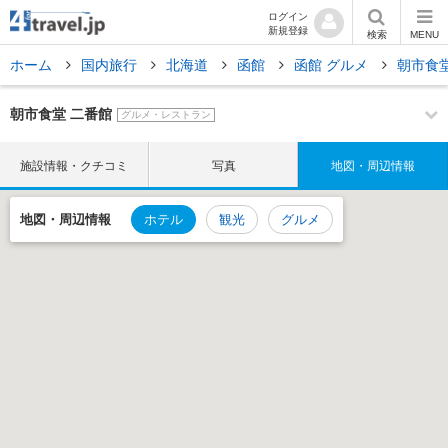
ログイン
新規登録
検索
MENU
ホーム
国内旅行
北海道
函館
函館 グルメ
朝市食
朝市食堂 二番館
グルメ・レストラン
施設情報・クチコミ
写真
地図・周辺情報
地図・
周辺情報
ホテル
観光
グルメ