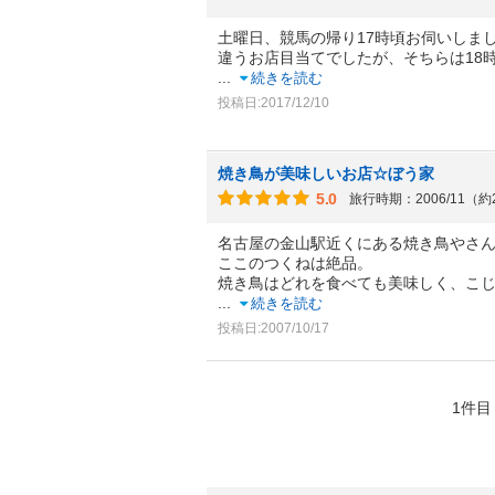
土曜日、競馬の帰り17時頃お伺いしま
違うお店目当てでしたが、そちらは18
...
続きを読む
投稿日:2017/12/10
焼き鳥が美味しいお店☆ぼう家
5.0
旅行時期：2006/11（約
名古屋の金山駅近くにある焼き鳥やさ
ここのつくねは絶品。
焼き鳥はどれを食べても美味しく、こ
...
続きを読む
投稿日:2007/10/17
1件目