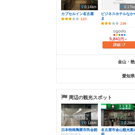
0.14km
0.17k
カプセルイン名古屋
ビジネスホテルなか
ま
3.23
2.96
5,841
円～
詳細
金山・熱
愛知県
周辺の観光スポット
0.14km
0.26k
日本特殊陶業市民会館
名古屋市金山観光案
所