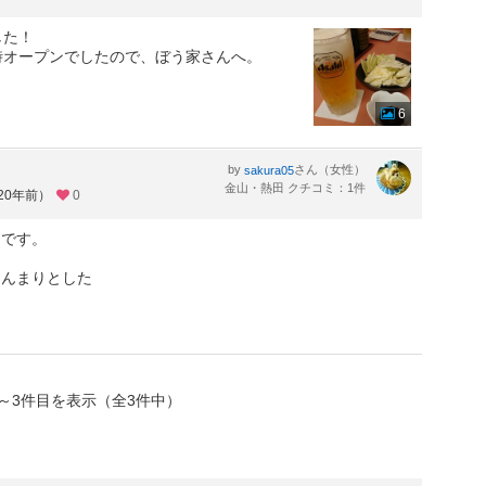
した！
時オープンでしたので、ぼう家さんへ。
6
by
さん（女性）
sakura05
金山・熱田 クチコミ：1件
20年前）
0
んです。
じんまりとした
～3件目を表示（全3件中）