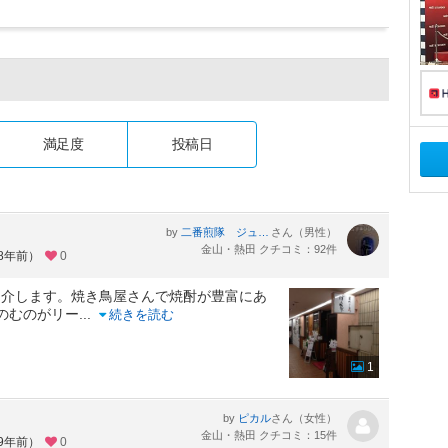
満足度
投稿日
by
さん（男性）
二番煎隊 ジュクネンジャー
金山・熱田 クチコミ：92件
約8年前）
0
紹介します。焼き鳥屋さんで焼酎が豊富にあ
のむのがリー
...
続きを読む
1
by
さん（女性）
ピカル
金山・熱田 クチコミ：15件
約9年前）
0