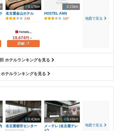
m
0.17km
0.23km
や
名古屋金山ホテル
HOSTEL ANN
地図で見る
3.46
3.07
19,674
円～
詳細
田 ホテルランキングを見る
 ホテルランキングを見る
m
0.42km
0.48km
地図で見る
内
名古屋都市センター
メ～テレ (名古屋テレ
ビ)