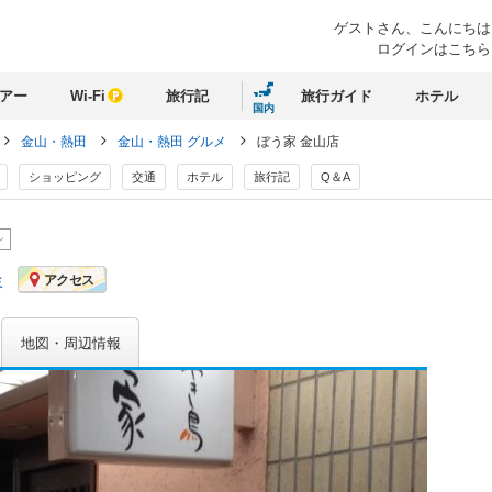
ゲストさん、
こんにちは
ログインはこちら
アー
Wi-Fi
旅行記
旅行ガイド
ホテル
国内
金山・熱田
金山・熱田 グルメ
ぼう家 金山店
ショッピング
交通
ホテル
旅行記
Q＆A
ン
ミ
アクセス
地図・周辺情報