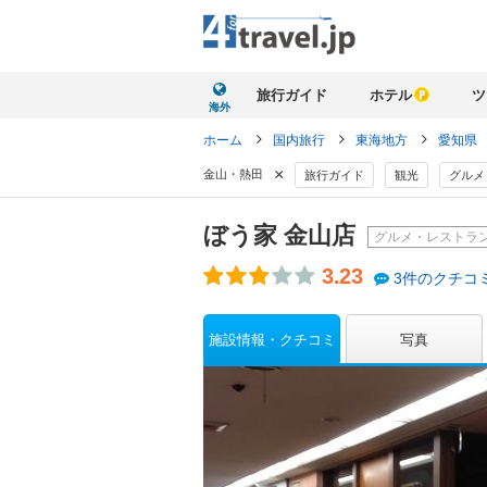
旅行ガイド
ホテル
ツ
海外
ホーム
国内旅行
東海地方
愛知県
×
金山・熱田
旅行ガイド
観光
グルメ
ぼう家 金山店
グルメ・レストラ
3.23
3件のクチコ
施設情報・クチコミ
写真