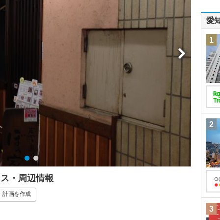
愛
1
2
セス・周辺情報
計画
を作成
3