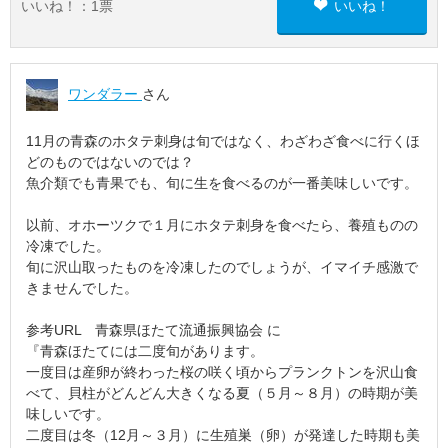
いいね！：
1
票
いいね！
ワンダラー
さん
11月の青森のホタテ刺身は旬ではなく、わざわざ食べに行くほ
どのものではないのでは？
魚介類でも青果でも、旬に生を食べるのが一番美味しいです。
以前、オホーツクで１月にホタテ刺身を食べたら、養殖ものの
冷凍でした。
旬に沢山取ったものを冷凍したのでしょうが、イマイチ感激で
きませんでした。
参考URL 青森県ほたて流通振興協会 に
『青森ほたてには二度旬があります。
一度目は産卵が終わった桜の咲く頃からプランクトンを沢山食
べて、貝柱がどんどん大きくなる夏（５月～８月）の時期が美
味しいです。
二度目は冬（12月～３月）に生殖巣（卵）が発達した時期も美