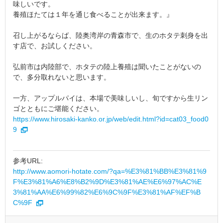
味しいです。
養殖ほたては１年を通じ食べることが出来ます。』
召し上がるならば、陸奥湾岸の青森市で、生のホタテ刺身を出
す店で、お試しください。
弘前市は内陸部で、ホタテの陸上養殖は聞いたことがないの
で、多分取れないと思います。
一方、アップルパイは、本場で美味しいし、旬ですから生リン
ゴとともにご堪能ください。
https://www.hirosaki-kanko.or.jp/web/edit.html?id=cat03_food0
9
参考URL:
http://www.aomori-hotate.com/?qa=%E3%81%BB%E3%81%9
F%E3%81%A6%E8%B2%9D%E3%81%AE%E6%97%AC%E
3%81%AA%E6%99%82%E6%9C%9F%E3%81%AF%EF%B
C%9F