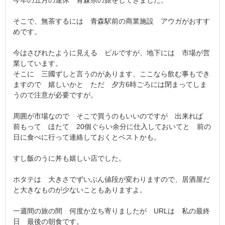
今年の五月の連休 青森県の旅をしてきました。
そこで、無茶するには 青森駅前の商業施設 アウガがおすす
めです。
今はさびれたように見える ビルですが、地下には 市場が営
業しています。
そこに 三國ずしと言うのがあります、ここなら飲む事もでき
ますので 嬉しいかと ただ 夕方6時ごろには閉まってしま
うので注意が必要ですが。
周囲が市場なので そこで買うのもいいのですが 出来れば
前もって ほたて 20個ぐらい余分に仕入しておいてと 前の
日に食べに行って連絡しておくとベストかも。
すし飯のうに丼も嬉しい店でした。
ホタテは 大きさでずいぶん値段が変わりますので、居酒屋だ
と大きなものが少ないこともありますよ。
一週間の旅の間 何度か立ち寄りましたが URLは 私の最終
日 最後の朝食です。