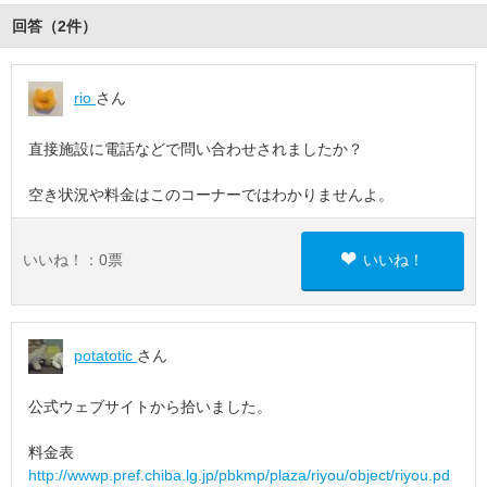
回答（
2
件
）
rio
さん
直接施設に電話などで問い合わせされましたか？
空き状況や料金はこのコーナーではわかりませんよ。
いいね！：
0
票
いいね！
potatotic
さん
公式ウェブサイトから拾いました。
料金表
http://wwwp.pref.chiba.lg.jp/pbkmp/plaza/riyou/object/riyou.pd