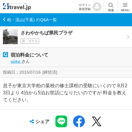
ログイン
新規登録
検索
MENU
柏・流山(千葉) のQ&A一覧
さわやかちば県民プラザ
宿・ホテル
宿泊料金について
spike
さん
投稿日：2015/07/16
[締切済]
息子が東京大学柏の葉校の修士課程の受験にいくので 8月2
3日より 4泊から5泊お世話になりたいのですが 料金を教え
てください。
シェア