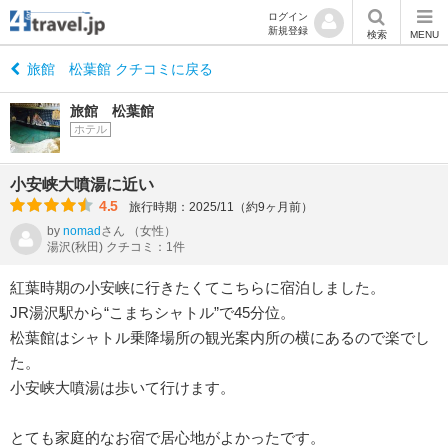
ログイン
新規登録
検索
MENU
旅館 松葉館 クチコミに戻る
旅館 松葉館
ホテル
小安峡大噴湯に近い
4.5
旅行時期：2025/11（約9ヶ月前）
by
nomad
さん
（女性）
湯沢(秋田) クチコミ：1件
紅葉時期の小安峡に行きたくてこちらに宿泊しました。
JR湯沢駅から“こまちシャトル”で45分位。
松葉館はシャトル乗降場所の観光案内所の横にあるので楽でし
た。
小安峡大噴湯は歩いて行けます。
とても家庭的なお宿で居心地がよかったです。