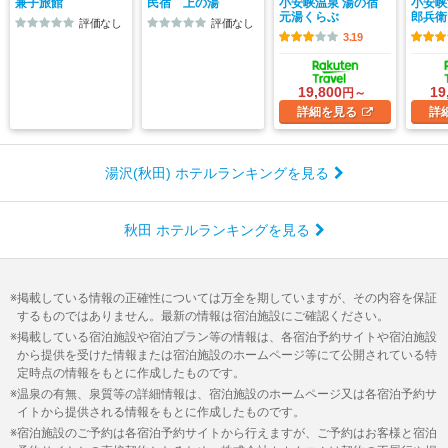
兼子旅館
民宿 上の湯
小安峡温泉 湯の宿
小安峡
元湯くらぶ
郎兵衛
評価なし
評価なし
3.19
19,800
19
円～
詳細
を見る
詳
湯沢(秋田) ホテルランキングを見る
秋田 ホテルランキングを見る
掲載している情報の正確性については万全を期していますが、その内容を保証
するものではありません。最新の情報は宿泊施設にご確認ください。
掲載している宿泊施設や宿泊プラン等の情報は、各宿泊予約サイトや宿泊施設
から提供を受けた情報または宿泊施設のホームページ等にて公開されている特
定時点の情報をもとに作成したものです。
温泉の有無、泉質等の詳細情報は、宿泊施設のホームページ又は各宿泊予約サ
イトから提供される情報をもとに作成したものです。
宿泊施設のご予約は各宿泊予約サイトから行えますが、ご予約はお客様と宿泊