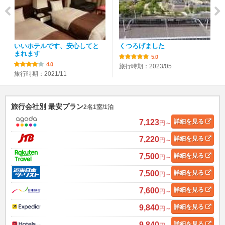
いいホテルです、安心してと
くつろげました
まれます
5.0
4.0
旅行時期：2023/05
旅行時期：2021/11
旅行会社別 最安プラン
2名1室/1泊
7,123
詳細
を見る
円～
7,220
詳細
を見る
円～
7,500
詳細
を見る
円～
7,500
詳細
を見る
円～
7,600
詳細
を見る
円～
9,840
詳細
を見る
円～
9,840
詳細
を見る