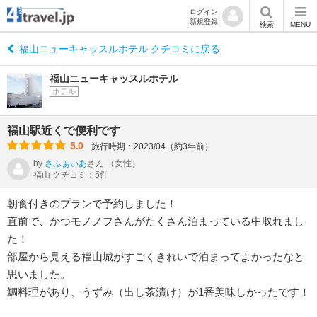
ログイン
新規登録
検索
MENU
福山ニューキャッスルホテル クチコミに戻る
福山ニューキャッスルホテル
ホテル
福山駅近くで便利です
5.0
旅行時期：2023/04（約3年前）
by
さふぁいあ
さん
（女性）
福山 クチコミ：5件
朝食付きのプランで予約しました！
直前で、かつモノノフさんがたくさん泊まっている中取れまし
た！
部屋から見える福山城がすごくきれいで泊まってよかったなと
思いました。
鯛料理があり、うずみ（出し茶漬け）が1番美味しかったです！