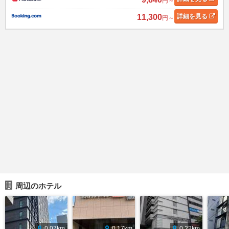
円～
11,300
詳細
を見る
円～
周辺のホテル
0.07km
0.17km
0.22km