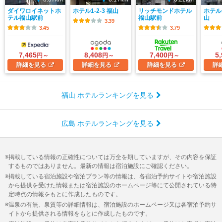
ダイワロイネットホ
ホテル1-2-3 福山
リッチモンドホテル
ホテル
テル福山駅前
福山駅前
山
3.39
3.45
3.79
7,465
8,408
7,400
5
円～
円～
円～
詳細
を見る
詳細
を見る
詳細
を見る
詳
福山 ホテルランキングを見る
広島 ホテルランキングを見る
掲載している情報の正確性については万全を期していますが、その内容を保証
するものではありません。最新の情報は宿泊施設にご確認ください。
掲載している宿泊施設や宿泊プラン等の情報は、各宿泊予約サイトや宿泊施設
から提供を受けた情報または宿泊施設のホームページ等にて公開されている特
定時点の情報をもとに作成したものです。
温泉の有無、泉質等の詳細情報は、宿泊施設のホームページ又は各宿泊予約サ
イトから提供される情報をもとに作成したものです。