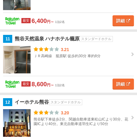
喜・
栗橋
6,400
蓮
詳細
最安
円～
1泊2名
田・
白岡
熊谷天然温泉 ハナホテル籠原
11
スタンダードホテル
鴻
3.21
巣・
ＪＲ高崎線 籠原駅 徒歩約30分 車約8分
桶
川・
北本
8,600
詳細
最安
円～
1泊2名
小
川・
嵐山
イーホテル熊谷
12
スタンダードホテル
深
3.20
谷・
熊谷駅下車徒歩2分、関越自動車道東松山ICより30分、花
園ICより40分。東北自動車道羽生ICより50分
寄居