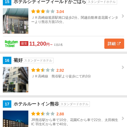
近
ホテルシティーフィールドかごはら
15
スタンダードホテル
畿
3.04
ＪＲ高崎線籠原駅南口徒歩2分。関越自動車道花園インタ
中
ーより熊谷方面15分。
国
四
11,200
詳細
最安
円～
国
1泊2名
九
菊好
16
スタンダードホテル
州
2.92
ＪＲ高崎線 熊谷駅より徒歩にて約3分
沖
縄
閉じる
ホテルルートイン熊谷
17
スタンダードホテル
2.88
JR熊谷駅から車で10分、花園ICから車で22分、太田桐生
IC 羽生ICから車で40分。