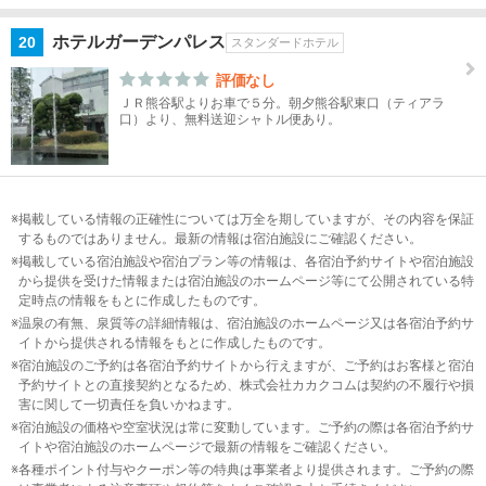
ホテルガーデンパレス
20
スタンダードホテル
評価なし
ＪＲ熊谷駅よりお車で５分。朝夕熊谷駅東口（ティアラ
口）より、無料送迎シャトル便あり。
掲載している情報の正確性については万全を期していますが、その内容を保証
するものではありません。最新の情報は宿泊施設にご確認ください。
掲載している宿泊施設や宿泊プラン等の情報は、各宿泊予約サイトや宿泊施設
から提供を受けた情報または宿泊施設のホームページ等にて公開されている特
定時点の情報をもとに作成したものです。
温泉の有無、泉質等の詳細情報は、宿泊施設のホームページ又は各宿泊予約サ
イトから提供される情報をもとに作成したものです。
宿泊施設のご予約は各宿泊予約サイトから行えますが、ご予約はお客様と宿泊
予約サイトとの直接契約となるため、株式会社カカクコムは契約の不履行や損
害に関して一切責任を負いかねます。
宿泊施設の価格や空室状況は常に変動しています。ご予約の際は各宿泊予約サ
イトや宿泊施設のホームページで最新の情報をご確認ください。
各種ポイント付与やクーポン等の特典は事業者より提供されます。ご予約の際