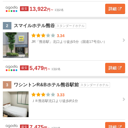
道
熊
13,922
詳細
最安
円～
1泊2名
谷
東
北
ホ
スマイルホテル熊谷
2
スタンダードホテル
テ
関
ル
3.34
タ
東
JR「熊谷駅」北口より徒歩5分（国道17号沿い）
イ
プ
茨
ス
高
旅
高
ペ
民
貸
城
タ
級
館
級
ン
宿
別
5,479
ン
ホ
旅
シ
荘
詳細
最安
円～
1泊2名
栃
ダ
テ
館
ョ
木
ー
ル
ン
ワシントンR&Bホテル熊谷駅前
3
スタンダードホテル
ド
群
ホ
3.33
馬
テ
ＪＲ熊谷駅北口より徒歩約1分
ル
埼
玉
ホ
テ
ル
7,475
詳細
最安