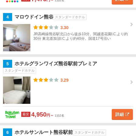
埼
円～
1泊2名
名
玉
す
マロウドイン熊谷
4
スタンダードホテル
べ
て
3.30
地図
JR高崎線熊谷駅北口から徒歩10分。関越道花園I.C.より約
を表示
こ
30分 東北道加須I.C.より約40分。国道17号沿い
さ
の
条
い
件
た
で
ま
探
ホテルグランワイズ熊谷駅前プレミア
5
す
スタンダードホテル
草
加・
3.29
越谷
所
沢・
川
4,950
詳細
最安
円～
1泊2名
越・
飯能
ホテルサンルート熊谷駅前
6
スタンダードホテル