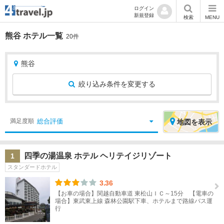
ログイン
新規登録
検索
MENU
熊谷 ホテル一覧
20件
熊谷
絞り込み条件を変更する
絞
エ
総合評価
満足度順
地図
を表示
り
リ
込
ア
四季の湯温泉 ホテル ヘリテイジリゾート
1
み
を
スタンダードホテル
条
選
件
択
3.36
【お車の場合】関越自動車道 東松山ＩＣ～15分 【電車の
宿
場合】東武東上線 森林公園駅下車、ホテルまで路線バス運
北
泊
行
海
地