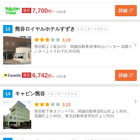
千
葉
7,700
詳細
最安
円～
1泊2名
東
熊谷ロイヤルホテルすずき
13
スタンダードホテル
京
3.19
神
熊谷駅より徒歩2分 関越自動車道/東松山インター 花園イ
奈
ンターよりそれぞれ30分程
川
甲
6,742
詳細
最安
円～
1泊2名
信
越
キャビン熊谷
14
スタンダードホテル
北
3.13
陸
熊谷駅下車タクシー7分。関越自動車道松山ICより30分、
花園ICより40分。東北自動車道羽生ICより50分
東
海