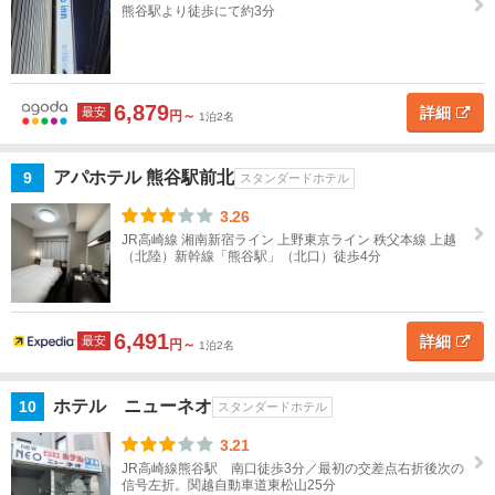
熊谷駅より徒歩にて約3分
本
庄・
上里
6,879
詳細
最安
東
円～
1泊2名
松
山
アパホテル 熊谷駅前北
9
スタンダードホテル
上
3.26
尾
JR高崎線 湘南新宿ライン 上野東京ライン 秩父本線 上越
（北陸）新幹線「熊谷駅」（北口）徒歩4分
行
田・
羽
6,491
詳細
最安
円～
1泊2名
生・
加須
ホテル ニューネオ
10
スタンダードホテル
幸
3.21
手・
JR高崎線熊谷駅 南口徒歩3分／最初の交差点右折後次の
久
信号左折。関越自動車道東松山25分