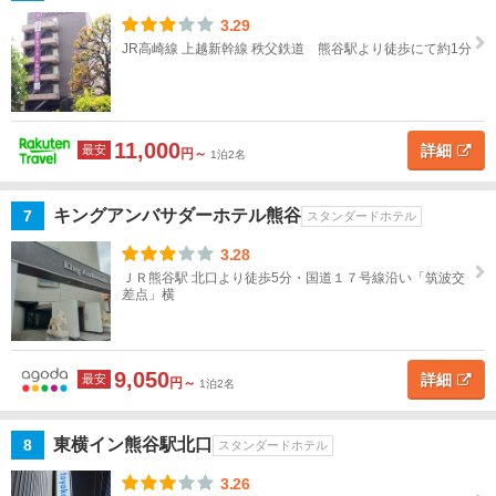
秩
3.29
父・
JR高崎線 上越新幹線 秩父鉄道 熊谷駅より徒歩にて約1分
長瀞
熊
谷・
11,000
詳細
最安
本
円～
1泊2名
庄・
上尾
キングアンバサダーホテル熊谷
7
スタンダードホテル
熊
3.28
谷・
ＪＲ熊谷駅 北口より徒歩5分・国道１７号線沿い「筑波交
差点」横
本
庄・
上尾
すべ
9,050
詳細
最安
円～
1泊2名
て
熊
東横イン熊谷駅北口
8
スタンダードホテル
谷
3.26