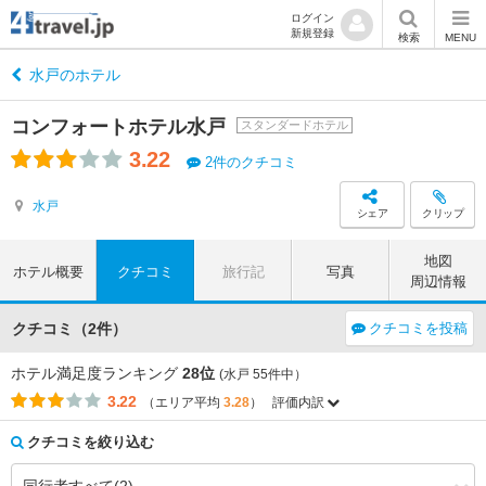
ログイン
新規登録
検索
MENU
水戸のホテル
コンフォートホテル水戸
スタンダードホテル
3.22
2件のクチコミ
水戸
シェア
クリップ
地図
ホテル概要
クチコミ
旅行記
写真
周辺情報
クチコミ（2件）
クチコミを投稿
ホテル満足度ランキング
28位
(水戸 55件中）
3.22
（エリア平均
3.28
）
評価内訳
評価項目
エリア平均
このホテルの平均
3.55
0.00
アクセス
（-3.55）
クチコミを絞り込む
3.98
0.00
コストパフォーマンス
（-3.98）
3.47
0.00
客室
（-3.47）
3.81
0.00
接客対応
（-3.81）
3.37
0.00
風呂
（-3.37）