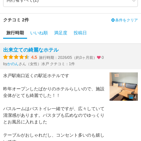
3.60
0.00
食事・ドリンク
（-3.60）
3.35
0.00
バリアフリー
（-3.35）
クチコミ 2件
条件をクリア
旅行時期
いいね順
満足度
投稿日
出来立ての綺麗なホテル
4.5
旅行時期：2026/05（約3ヶ月前）
0
by
さん（女性）
水戸 クチコミ：1件
かのん
水戸駅南口近くの駅近ホテルです
昨年オープンしたばかりのホテルらしいので、施設
全体がとても綺麗でした！！
4
バスルームはバストイレ一緒ですが、広々していて
清潔感があります。バスタブも広めなのでゆっくり
とお風呂に入れました
テーブルがおしゃれだし、コンセント多いのも嬉し