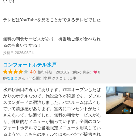
いです
テレビはYouTubeを見ることができるテレビでした
無料の朝食サービスがあり、御当地ご飯が食べられ
るのも良いですね！
投稿日:2026/05/24
コンフォートホテル水戸
4.0
旅行時期：2026/02（約6ヶ月前）
0
by
さん（非公開）
水戸 クチコミ：1件
なまこ
水戸駅南口の近くにあります。昨年オープンしたば
かりのホテルなので、施設全体が綺麗です。ダブル
スタンダードに宿泊しました。バスルームは広々し
ていて清潔感があります。室内にコンセントがたく
1
さんあって、快適でした。無料の朝食サービスがあ
り、健康的なメニューが揃っています。全国のコン
フォートホテルでご当地限定メニューを用意してい
るようで、こちらのホテルではぬっぺ汁が提供され