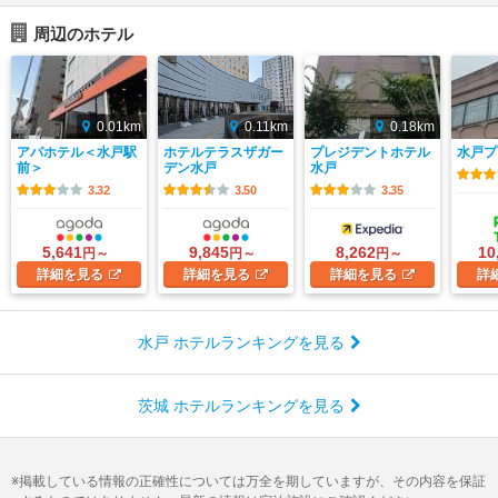
周辺のホテル
0.01km
0.11km
0.18km
アパホテル＜水戸駅
ホテルテラスザガー
プレジデントホテル
水戸プ
前＞
デン水戸
水戸
3.32
3.50
3.35
5,641
9,845
8,262
10
円～
円～
円～
詳細
を見る
詳細
を見る
詳細
を見る
詳
水戸 ホテルランキングを見る
茨城 ホテルランキングを見る
掲載している情報の正確性については万全を期していますが、その内容を保証