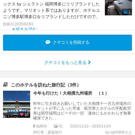
ックス by シェラトン 福岡博多にリリブランドした
ようです。マリオット系ではありますが、ホテルユ
1
ニゾ博多駅博多口をリブランドしただけですので、
単なるビ
投稿日:2025/02/02
続きを読む
クチコミを投稿する
クチコミをもっと見る
このホテルを訪ねた旅行記（3件）
今年も行けた！大相撲九州場所 （１）
昨年に引き続きお願いしていた大相撲十一月九州場所の
チケットが手に入った早速 航空券とホテルの手配航空
券は関空福岡はピーチの一択 連休にもかかわらず無事
10
確保できた...
福岡市
31
2025/11/22～2025/11/24
同行者：家族旅行
by sgh0906さん