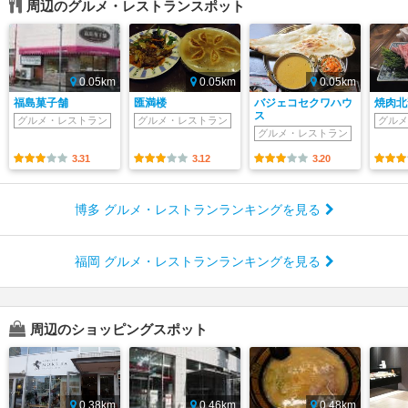
周辺のグルメ・レストランスポット
0.05km
0.05km
0.05km
福島菓子舗
匯満楼
バジェコセクワハウ
焼肉北
ス
グルメ・レストラン
グルメ・レストラン
グルメ
グルメ・レストラン
3.31
3.12
3.20
博多 グルメ・レストランランキングを見る
福岡 グルメ・レストランランキングを見る
周辺のショッピングスポット
0.38km
0.46km
0.48km