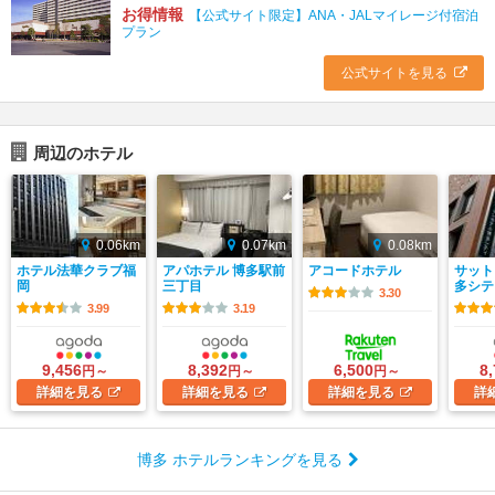
お得情報
【公式サイト限定】ANA・JALマイレージ付宿泊
プラン
公式サイトを見る
周辺のホテル
0.06km
0.07km
0.08km
ホテル法華クラブ福
アパホテル 博多駅前
アコードホテル
サット
岡
三丁目
多シテ
3.30
3.99
3.19
9,456
8,392
6,500
8
円～
円～
円～
詳細
を見る
詳細
を見る
詳細
を見る
詳
博多 ホテルランキングを見る