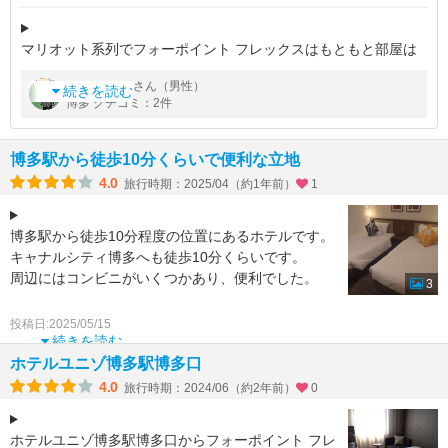
マリオット系列でフォーポイント フレックスはもともと部屋は
期待していなかったが部屋の狭さには閉口した
by
さん（男性）
sgh0906
清掃が丁寧にされて清潔であったのがせめてもの救いだった
続きを読む
博多 クチコミ：2件
朝食は付けられないが1階に別資本のレス
博多駅から徒歩10分くらいで便利な立地
4.0
旅行時期：2025/04（約1年前）
1
博多駅から徒歩10分程度の位置にあるホテルです。
キャナルシティ博多へも徒歩10分くらいです。
周辺にはコンビニがいくつかあり、便利でした。
3
お部屋は狭め、アメニティはロビーで必要な物を取
投稿日:2025/05/15
っ
続きを読む
ホテルユニゾ博多駅博多口
4.0
旅行時期：2024/06（約2年前）
0
ホテルユニゾ博多駅博多口からフォーポイント フレ