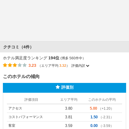
クチコミ（4件）
ホテル満足度ランキング
194位
(博多 560件中）
3.23
（エリア平均
3.32
）
評価内訳
このホテルの傾向
評価別
評価項目
エリア平均
このホテルの平均
アクセス
3.80
5.00
（+1.20）
コストパフォーマンス
3.81
1.50
（-2.31）
客室
3.59
0.00
（-3.59）