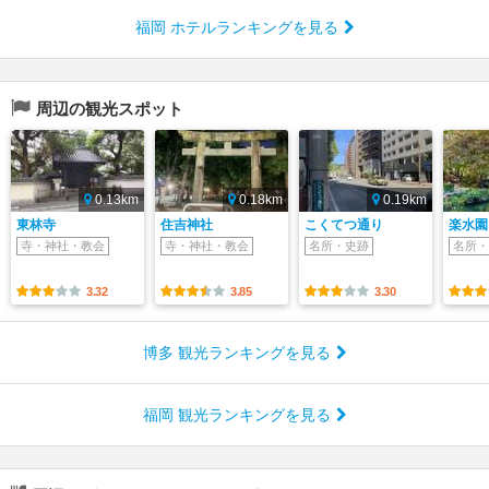
福岡 ホテルランキングを見る
周辺の観光スポット
0.13km
0.18km
0.19km
東林寺
住吉神社
こくてつ通り
楽水園
寺・神社・教会
寺・神社・教会
名所・史跡
名所・
3.32
3.85
3.30
博多 観光ランキングを見る
福岡 観光ランキングを見る