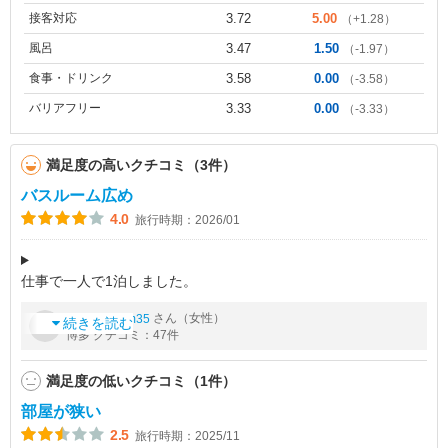
接客対応
3.72
5.00
（+1.28）
風呂
3.47
1.50
（-1.97）
食事・ドリンク
3.58
0.00
（-3.58）
バリアフリー
3.33
0.00
（-3.33）
満足度の高いクチコミ（3件）
バスルーム広め
4.0
旅行時期：2026/01
仕事で一人で1泊しました。
お部屋はやや狭めなので大きいスーツケースだと広げるのタイヘ
by
さん（女性）
kirariddim35
ンかも。
続きを読む
博多 クチコミ：47件
でもバスルームは広めだった！
洗面台はもうちょっと大きいと良かったけど。蛇口が邪魔で洗顔
満足度の低いクチコミ（1件）
がタイヘン
部屋が狭い
2.5
旅行時期：2025/11