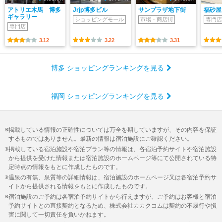
アトリエ木馬 博多
Jrjp博多ビル
サンプラザ地下街
福砂屋
ギャラリー
ショッピングモール
市場・商店街
専門店
専門店
3.12
3.22
3.31
博多 ショッピングランキングを見る
福岡 ショッピングランキングを見る
掲載している情報の正確性については万全を期していますが、その内容を保証
するものではありません。最新の情報は宿泊施設にご確認ください。
掲載している宿泊施設や宿泊プラン等の情報は、各宿泊予約サイトや宿泊施設
から提供を受けた情報または宿泊施設のホームページ等にて公開されている特
定時点の情報をもとに作成したものです。
温泉の有無、泉質等の詳細情報は、宿泊施設のホームページ又は各宿泊予約サ
イトから提供される情報をもとに作成したものです。
宿泊施設のご予約は各宿泊予約サイトから行えますが、ご予約はお客様と宿泊
予約サイトとの直接契約となるため、株式会社カカクコムは契約の不履行や損
害に関して一切責任を負いかねます。