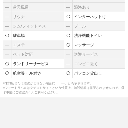
―
露天風呂
―
混浴あり
―
サウナ
インターネット可
―
ジム/フィットネス
―
プール
駐車場
洗浄機能トイレ
―
エステ
マッサージ
―
ペット対応
―
送迎サービス
ランドリーサービス
―
コンビニ近く
航空券・JR付き
パソコン貸出し
※未対応または確認がとれない場合に、「―」と表示されます。
※フォートラベルはクチコミサイトという性質上、施設情報は保証されませんので、必
ず事前にご確認のうえご利用ください。