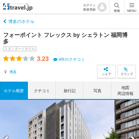
ログイン
新規登録
検索
MENU
博多のホテル
フォーポイント フレックス by シェラトン 福岡博
多
スタンダードホテル
3.23
4件のクチコミ
博多
シェア
クリップ
地図
ホテル概要
クチコミ
旅行記
写真
周辺情報