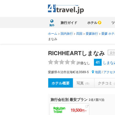
旅行ガイド
ホテル
ツ
海外
ホーム
>
国内旅行
>
四国
>
愛媛旅行
>
愛媛 ホテ
まなみ
RICHHEARTしまなみ
貸
41
しまな
評価なし
愛媛県今治市吉海町名3589-5
地図
/
アクセ
ホテル概要
写真
クチコミ
（0）
（
旅行会社別 最安プラン
2名1室/1泊
19,500
円～