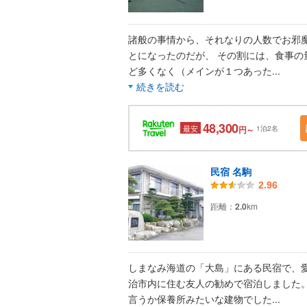
諸般の事情から、それなりの人数でお邪
とになったのだが、 その割には、食事の
ど多くなく（メインが１つあった
...
続きを読む
48,300
最安
円～
1泊2名
民宿 名駒
2.96
距離：
2.0
km
しまなみ海道の「大島」にある民宿で、
治市内に住む友人の勧めで宿泊しました。
言うか保養所みたいな建物でした
...