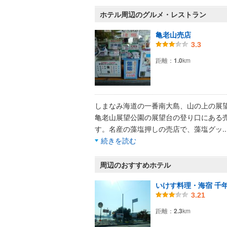
ホテル周辺のグルメ・レストラン
亀老山売店
3.3
距離：
1.0
km
しまなみ海道の一番南大島、山の上の展
亀老山展望公園の展望台の登り口にある
す。名産の藻塩押しの売店で、藻塩グッ
.
続きを読む
周辺のおすすめホテル
いけす料理・海宿 千
3.21
距離：
2.3
km