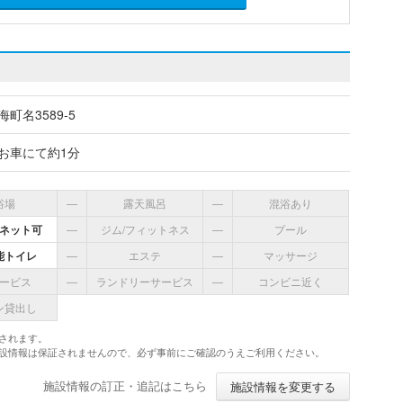
町名3589-5
お車にて約1分
浴場
―
露天風呂
―
混浴あり
ネット可
―
ジム/フィットネス
―
プール
能トイレ
―
エステ
―
マッサージ
ービス
―
ランドリーサービス
―
コンビニ近く
ン貸出し
されます。
施設情報は保証されませんので、必ず事前にご確認のうえご利用ください。
施設情報の訂正・追記はこちら
施設情報を変更する