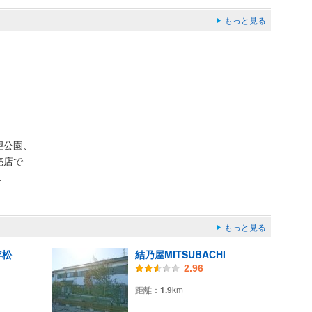
もっと見る
望公園、
売店で
..
もっと見る
年松
結乃屋MITSUBACHI
2.96
距離：
1.9
km