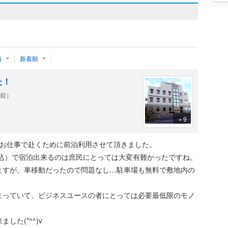
順
新着順
た！
年前）
＋9
町へお仕事で赴くために前泊利用させて頂きました。
税込）で宿泊出来るのは庶民にとっては大変有難かったですね。
ますが、車移動だったので問題なし…駐車場も無料で敷地内の
。
まっていて、ビジネスユースの者にとっては必要最低限のモノ
た(*^^)v