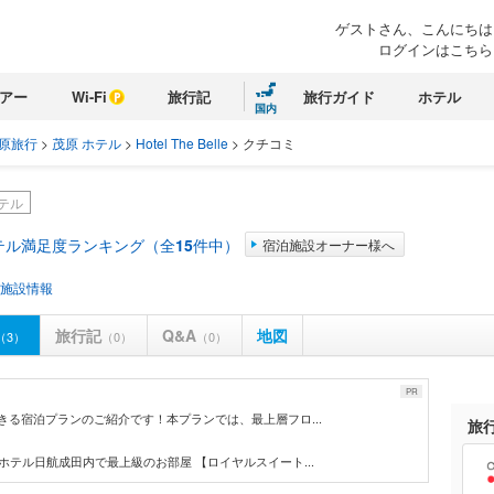
ゲストさん、こんにちは
ログインはこちら
アー
Wi-Fi
旅行記
旅行ガイド
ホテル
国内
原旅行
>
茂原 ホテル
>
Hotel The Belle
>
クチコミ
テル
テル満足度ランキング（全
15
件中）
宿泊施設オーナー様へ
施設情報
旅行記
Q&A
地図
（3）
（0）
（0）
PR
きる宿泊プランのご紹介です！本プランでは、最上層フロ...
旅
ホテル日航成田内で最上級のお部屋 【ロイヤルスイート...