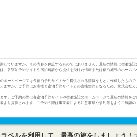
を期していますが、その内容を保証するものではありません。最新の情報は宿泊施設
報は、各宿泊予約サイトや宿泊施設から提供を受けた情報または宿泊施設のホームペ
設のホームページ又は各宿泊予約サイトから提供される情報をもとに作成したもので
行えますが、ご予約はお客様と宿泊予約サイトとの直接契約となるため、株式会社カ
います。ご予約の際は各宿泊予約サイトや宿泊施設のホームページで最新の情報をご
業者より提供されます。ご予約の際は事業者による注意事項や規約等をよくご確認の
トラベルを利用して、最高の旅をしましょう！