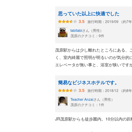
思っていた以上に快適でした
旅行時期：2019/09 （約7
3.5
tabitabi
さん（男性）
茂原のクチコミ：9件
茂原駅からは少し離れたところにある、
く、室内綺麗で照明が明るいのが気分的
エレベータが無い事と、浴室が狭いです
簡易なビジネスホテルです。
旅行時期：2018/12 （約8
3.5
Teacher Anzai
さん（男性）
茂原のクチコミ：1件
JR茂原駅からも徒歩圏内。10分以内の