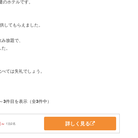
建のホテルです。
提供してもらえました。
飲み放題で、
した。
比べては失礼でしょう。
～
3
件目を表示（全
3
件中）
詳しく見る
円～
1泊2名