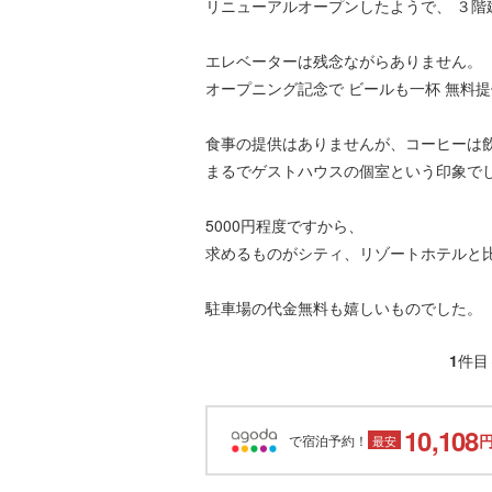
リニューアルオープンしたようで、 ３階
エレベーターは残念ながらありません。
オープニング記念で ビールも一杯 無料
食事の提供はありませんが、コーヒーは
まるでゲストハウスの個室という印象で
5000円程度ですから、
求めるものがシティ、リゾートホテルと
駐車場の代金無料も嬉しいものでした。
1
件目
10,108
で宿泊予約！
最安