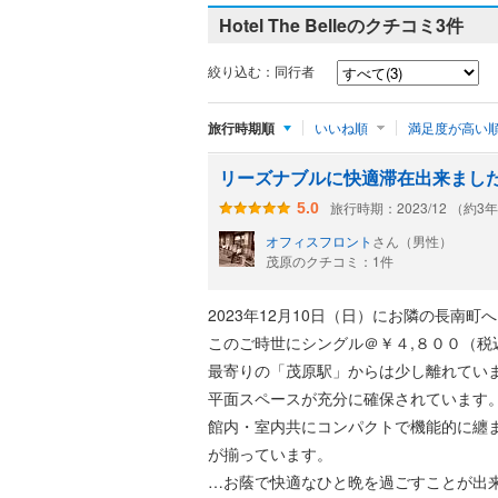
Hotel The Belleのクチコミ
3件
絞り込む：同行者
旅行時期順
いいね順
満足度が高い
リーズナブルに快適滞在出来まし
旅行時期：2023/12 （約3
5.0
オフィスフロント
さん（男性）
茂原のクチコミ：1件
2023年12月10日（日）にお隣の長南
このご時世にシングル＠￥４,８００（
最寄りの「茂原駅」からは少し離れてい
平面スペースが充分に確保されています
館内・室内共にコンパクトで機能的に纏
が揃っています。
…お蔭で快適なひと晩を過ごすことが出来まし