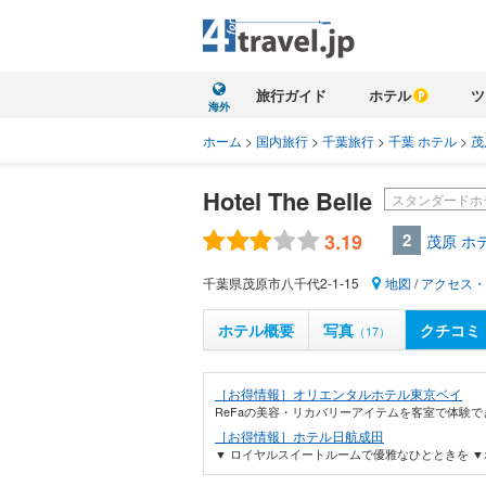
旅行ガイド
ホテル
ツ
海外
ホーム
>
国内旅行
>
千葉旅行
>
千葉 ホテル
>
茂
Hotel The Belle
スタンダードホ
3.19
2
茂原 ホ
千葉県茂原市八千代2-1-15
地図
/
アクセス・
ホテル概要
写真
クチコミ
（17）
［お得情報］オリエンタルホテル東京ベイ
ReFaの美容・リカバリーアイテムを客室で体験で
［お得情報］ホテル日航成田
▼ ロイヤルスイートルームで優雅なひとときを ▼