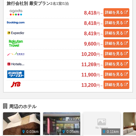
旅行会社別 最安プラン
2名1室/1泊
8,418
詳細
を見る
円～
8,418
詳細
を見る
円～
8,419
詳細
を見る
円～
9,600
詳細
を見る
円～
10,200
詳細
を見る
円～
11,269
詳細
を見る
円～
11,900
詳細
を見る
円～
13,200
詳細
を見る
円～
周辺のホテル
0.03km
0.05km
0.11km