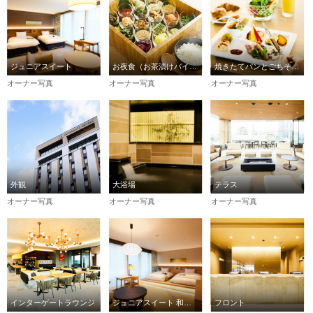
ジュニアスイート
お夜食（お茶漬けバイキング）
焼きたてパンとごちそう野菜の朝ごはん
オーナー写真
オーナー写真
オーナー写真
外観
大浴場
テラス
オーナー写真
オーナー写真
オーナー写真
インターゲートラウンジ
ジュニアスイート 和タイプ
フロント