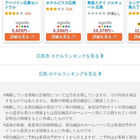
アーバイン広島セン
ホテルビスタ広島
東急ステイ メルキュ
カンデ
トラル
ール 広島
島八丁
3.34
3.52
評価なし
5,829
6,336
10,379
11
円～
円～
円～
詳細
を見る
詳細
を見る
詳細
を見る
詳
広島市 ホテルランキングを見る
広島 ホテルランキングを見る
掲載している情報の正確性については万全を期していますが、その内容を保証
するものではありません。最新の情報は宿泊施設にご確認ください。
掲載している宿泊施設や宿泊プラン等の情報は、各宿泊予約サイトや宿泊施設
から提供を受けた情報または宿泊施設のホームページ等にて公開されている特
定時点の情報をもとに作成したものです。
温泉の有無、泉質等の詳細情報は、宿泊施設のホームページ又は各宿泊予約サ
イトから提供される情報をもとに作成したものです。
宿泊施設のご予約は各宿泊予約サイトから行えますが、ご予約はお客様と宿泊