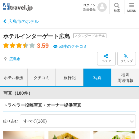
ログイン
新規登録
検索
MENU
広島市のホテル
ホテルインターゲート広島
スタンダードホテル
3.59
50件のクチコミ
広島市
シェア
クリップ
地図
ホテル概要
クチコミ
旅行記
写真
周辺情報
写真（180件）
トラベラー投稿写真・オーナー提供写真
絞り込む