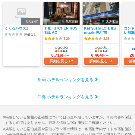
0.02km
0.03km
0.04km
くくるハウス2
THE KITCHEN HOS
Kariyushi LCH. Izu
コンド
TEL AO
mizaki 県庁前
U 那
評価なし
3.29
3.65
8,716
6,464
28
円～
円～
詳細
を見る
詳細
を見る
詳
那覇 ホテルランキングを見る
沖縄 ホテルランキングを見る
掲載している情報の正確性については万全を期していますが、その内容を保証
するものではありません。最新の情報は宿泊施設にご確認ください。
掲載している宿泊施設や宿泊プラン等の情報は、各宿泊予約サイトや宿泊施設
から提供を受けた情報または宿泊施設のホームページ等にて公開されている特