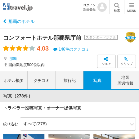
ログイン
新規登録
検索
MENU
那覇のホテル
コンフォートホテル那覇県庁前
スタンダードホテル
4.03
146件のクチコミ
那覇
シェア
クリップ
国内満足度500位以内
地図
ホテル概要
クチコミ
旅行記
写真
周辺情報
写真（278件）
トラベラー投稿写真・オーナー提供写真
絞り込む