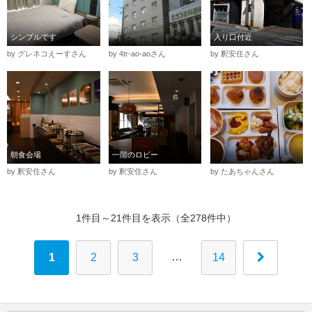
シンプルです
入り口付近
by グレネコえーすさん
by 4tr-ao-aoさん
by 釈安住さん
朝食会場
一階のロビー
by 釈安住さん
by 釈安住さん
by たあちゃんさん
1件目～21件目を表示（全278件中）
…
1
2
3
14