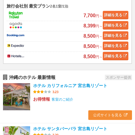
旅行会社別 最安プラン
2名1室/1泊
7,700
詳細
を見る
円～
8,399
詳細
を見る
円～
8,500
詳細
を見る
円～
8,500
詳細
を見る
円～
8,500
詳細
を見る
円～
沖縄のホテル 最新情報
スポンサー提供
ホテル カリフォルニア 宮古島リゾート
3.23
お得情報
客室のご紹介
公式サイトを見る
ホテル サンタバーバラ 宮古島リゾート
3.20