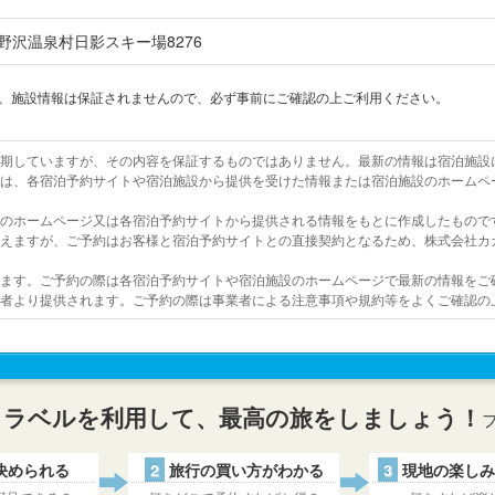
野沢温泉村日影スキー場8276
上、施設情報は保証されませんので、必ず事前にご確認の上ご利用ください。
を期していますが、その内容を保証するものではありません。最新の情報は宿泊施設
報は、各宿泊予約サイトや宿泊施設から提供を受けた情報または宿泊施設のホームペ
設のホームページ又は各宿泊予約サイトから提供される情報をもとに作成したもので
行えますが、ご予約はお客様と宿泊予約サイトとの直接契約となるため、株式会社カ
います。ご予約の際は各宿泊予約サイトや宿泊施設のホームページで最新の情報をご
業者より提供されます。ご予約の際は事業者による注意事項や規約等をよくご確認の
トラベルを利用して、最高の旅をしましょう！
決められる
2
旅行の買い方がわかる
3
現地の楽しみ