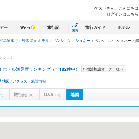
ゲストさん、こんにちは
ログインはこちら
アー
Wi-Fi
旅行記
旅行ガイド
ホテル
国内
沢温泉旅行
>
野沢温泉 ホテル
>
ペンション シュネー
>
ペンション シュネー 地
ンション
泉 ホテル満足度ランキング（全
182
件中）
宿泊施設オーナー様へ
地図
/
アクセス・施設情報
旅行記
Q&A
地図
1）
（0）
（0）