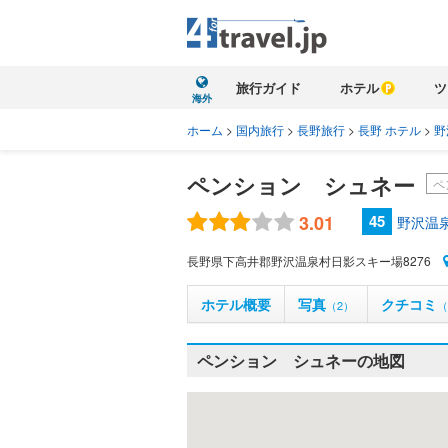
旅行ガイド
ホテル
ツ
海外
ホーム
>
国内旅行
>
長野旅行
>
長野 ホテル
>
野
ペンション シュネー
ペ
3.01
45
野沢温
長野県下高井郡野沢温泉村日影スキー場8276
ホテル概要
写真
クチコミ
（2）
（
ペンション シュネーの地図