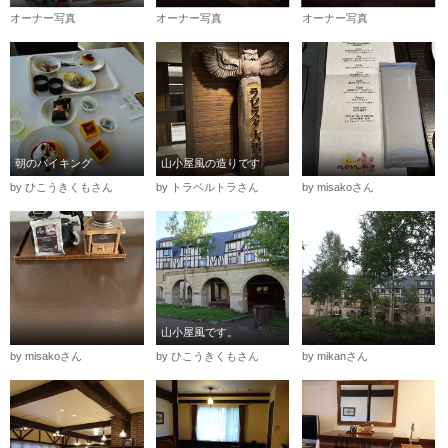
オーナー写真
オーナー写真
オーナー写真
朝のバイキング
山小屋風の造りです
by ひこうきくもさん
by トラベルトラさん
by misakoさん
山小屋風です。
by misakoさん
by ひこうきくもさん
by mikanさん