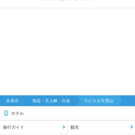
全表示
旭岳・天人峡・白金
ラビスタ大雪山
ホテル
旅行ガイド
観光