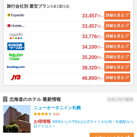
旅行会社別 最安プラン
2名1室/1泊
33,457
詳細
を見る
円～
33,457
詳細
を見る
円～
33,776
詳細
を見る
円～
34,100
詳細
を見る
円～
35,200
詳細
を見る
円～
38,320
詳細
を見る
円～
46,800
詳細
を見る
円～
北海道のホテル 最新情報
スポンサー提供
ニューオータニイン札幌
4.14
お得情報
WEBからの予約は公式サイトがお得！札幌駅から
好アクセス！