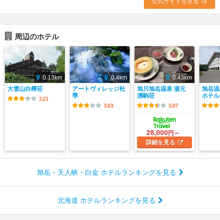
公式サイトを見る
周辺のホテル
0.13km
0.4km
0.43km
大雪山白樺荘
アートヴィレッジ杜
旭川旭岳温泉 湯元
旭岳温
季
湧駒荘
ホテル
3.21
3.03
3.87
28,000
円～
詳細
を見る
旭岳・天人峡・白金 ホテルランキングを見る
北海道 ホテルランキングを見る