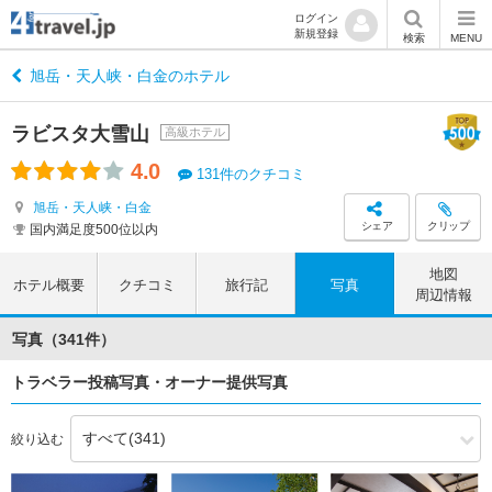
ログイン
新規登録
検索
MENU
旭岳・天人峡・白金のホテル
ラビスタ大雪山
高級ホテル
4.0
131件のクチコミ
旭岳・天人峡・白金
シェア
クリップ
国内満足度500位以内
地図
ホテル概要
クチコミ
旅行記
写真
周辺情報
写真（341件）
トラベラー投稿写真・オーナー提供写真
絞り込む