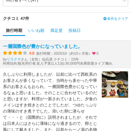
3.93
3.64
食事・ドリンク
（-0.29）
3.05
2.68
バリアフリー
（-0.37）
クチコミ 47件
条件をクリア
旅行時期
いいね順
満足度
投稿日
一層国際色が豊かになっていました。
4.0
旅行時期：2025/10（約10ヶ月前）
0
by
さん（女性）
仙石原 クチコミ：15件
リラクマ
利用目的:観光
同行者:友人
予算(1人1泊):30,000円未満
部屋タイプ:離れ
久しぶりに利用しましたが、以前に比べて西欧系の
お客さんが多くなっていて、当時から多かった中華
系のお客さんもおられ、一層国際色豊かになってい
るなぁと思いました。そのことに合わせているのだ
5
と思いますが、料理が一新されていました。夕食の
メインはすき焼きとのことでしたが、つゆたっぷり
の薄味のすき煮？でした。溶いた卵に潜らせ
て・・・と（国際的に）説明されましたが、それで
は日本人にはさらに薄味になり過ぎるので、卵とじ
風にして戴きました。また、以前から一ノ湯の名物