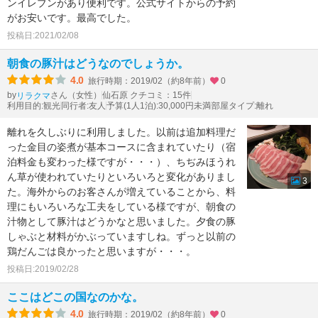
ンイレブンがあり便利です。公式サイトからの予約
がお安いです。最高でした。
投稿日:2021/02/08
朝食の豚汁はどうなのでしょうか。
4.0
旅行時期：2019/02（約8年前）
0
by
さん（女性）
仙石原 クチコミ：15件
リラクマ
利用目的:観光
同行者:友人
予算(1人1泊):30,000円未満
部屋タイプ:離れ
離れを久しぶりに利用しました。以前は追加料理だ
った金目の姿煮が基本コースに含まれていたり（宿
泊料金も変わった様ですが・・・）、ちぢみほうれ
ん草が使われていたりといろいろと変化がありまし
3
た。海外からのお客さんが増えていることから、料
理にもいろいろな工夫をしている様ですが、朝食の
汁物として豚汁はどうかなと思いました。夕食の豚
しゃぶと材料がかぶっていますしね。ずっと以前の
鶏だんごは良かったと思いますが・・・。
投稿日:2019/02/28
ここはどこの国なのかな。
4.0
旅行時期：2019/02（約8年前）
0