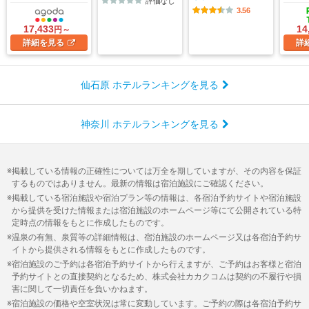
評価なし
3.56
17,433
14
円～
詳細
を見る
詳
仙石原 ホテルランキングを見る
神奈川 ホテルランキングを見る
掲載している情報の正確性については万全を期していますが、その内容を保証
するものではありません。最新の情報は宿泊施設にご確認ください。
掲載している宿泊施設や宿泊プラン等の情報は、各宿泊予約サイトや宿泊施設
から提供を受けた情報または宿泊施設のホームページ等にて公開されている特
定時点の情報をもとに作成したものです。
温泉の有無、泉質等の詳細情報は、宿泊施設のホームページ又は各宿泊予約サ
イトから提供される情報をもとに作成したものです。
宿泊施設のご予約は各宿泊予約サイトから行えますが、ご予約はお客様と宿泊
予約サイトとの直接契約となるため、株式会社カカクコムは契約の不履行や損
害に関して一切責任を負いかねます。
宿泊施設の価格や空室状況は常に変動しています。ご予約の際は各宿泊予約サ