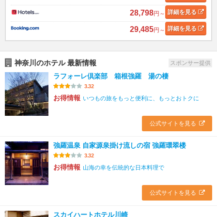
28,798
詳細
を見る
円～
29,485
詳細
を見る
円～
神奈川のホテル 最新情報
スポンサー提供
ラフォーレ倶楽部 箱根強羅 湯の棲
3.32
お得情報
いつもの旅をもっと便利に、もっとおトクに
公式サイトを見る
強羅温泉 自家源泉掛け流しの宿 強羅環翠楼
3.32
お得情報
山海の幸を伝統的な日本料理で
公式サイトを見る
スカイハートホテル川崎