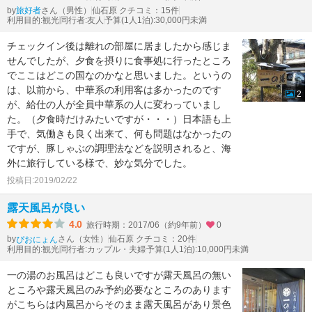
by
さん（男性）
仙石原 クチコミ：15件
旅好者
利用目的:観光
同行者:友人
予算(1人1泊):30,000円未満
チェックイン後は離れの部屋に居ましたから感じま
せんでしたが、夕食を摂りに食事処に行ったところ
でここはどこの国なのかなと思いました。というの
は、以前から、中華系の利用客は多かったのです
2
が、給仕の人が全員中華系の人に変わっていまし
た。（夕食時だけみたいですが・・・）日本語も上
手で、気働きも良く出来て、何も問題はなかったの
ですが、豚しゃぶの調理法などを説明されると、海
外に旅行している様で、妙な気分でした。
投稿日:2019/02/22
露天風呂が良い
4.0
旅行時期：2017/06（約9年前）
0
by
さん（女性）
仙石原 クチコミ：20件
ぴおにょん
利用目的:観光
同行者:カップル・夫婦
予算(1人1泊):10,000円未満
一の湯のお風呂はどこも良いですが露天風呂の無い
ところや露天風呂のみ予約必要なところのあります
がこちらは内風呂からそのまま露天風呂があり景色