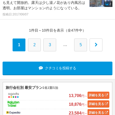
も見えて開放的。露天は少し湯ノ花があり内風呂は
2
透明。お部屋はマンションのようになっている。
投稿日:2017/06/07
1件目～10件目を表示（全47件中）
…
1
2
3
5
クチコミを投稿する
旅行会社別 最安プラン
2名1室/1泊
13,706
詳細
を見る
円～
18,876
詳細
を見る
円～
23,584
詳細
を見る
円～