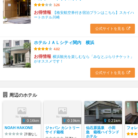
3.26
お得情報
【格安航空券付き宿泊プランはこちら】スカイハ
ートホテル川崎
公式サイトを見る
ホテルＪＡＬシティ関内 横浜
4.02
お得情報
横浜観光を楽しむなら「みなとぶらりチケット」
がオススメです！
公式サイトを見る
周辺のホテル
0.16km
0.19km
0.21km
NOAH HAKONE
ジャパン カントリー
仙石原温泉 小田
フォレ
サイド箱根
急 箱根ハイランド
評価なし
ホテル