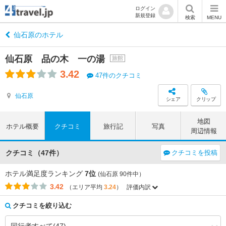
ログイン
新規登録
検索
MENU
仙石原のホテル
仙石原 品の木 一の湯
旅館
3.42
47件のクチコミ
仙石原
シェア
クリップ
地図
ホテル概要
クチコミ
旅行記
写真
周辺情報
クチコミ（47件）
クチコミを投稿
ホテル満足度ランキング
7位
(仙石原 90件中）
3.42
（エリア平均
3.24
）
評価内訳
評価項目
エリア平均
このホテルの平均
3.42
3.48
アクセス
（+0.06）
クチコミを絞り込む
3.72
3.83
コストパフォーマンス
（+0.11）
3.73
3.72
客室
（-0.01）
3.87
3.61
接客対応
（-0.26）
4.04
3.83
風呂
（-0.21）