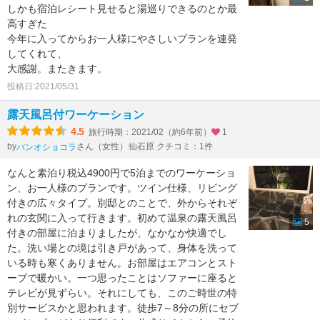
しかも宿泊レシート見せると湯巡りできるのとか最
高すぎた
今年に入ってからお一人様にやさしいプランを連発
してくれて、
大感謝。またきます。
投稿日:2021/05/31
露天風呂付ワーケーション
4.5
旅行時期：2021/02（約6年前）
1
by
さん（女性）
仙石原 クチコミ：1件
パンオショコラ
なんと素泊り税込4900円で5泊までのワーケーショ
ン、お一人様のプランです。ツイン仕様、リビング
付きの広々タイプ。別邸とのことで、外からそれぞ
れの玄関に入って行きます。初めて温泉の露天風呂
5
付きの部屋に泊まりましたが、なかなか快適でし
た。洗い場との境は引き戸があって、身体を洗って
いる時も寒くありません。お部屋はエアコンとスト
ーブで暖かい。一つ思ったことはソファーに座ると
テレビが見ずらい。それにしても、このご時世の特
別サービスかと思われます。徒歩7～8分の所にセブ