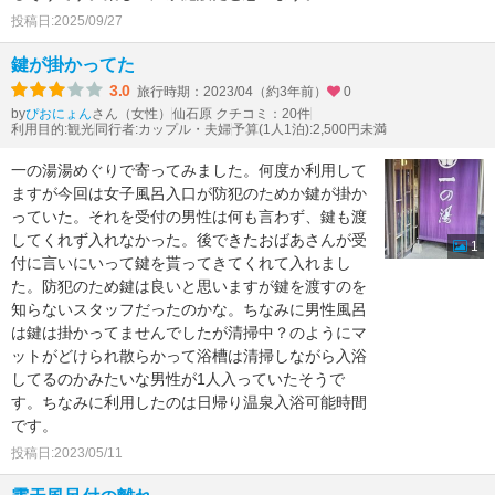
投稿日:2025/09/27
鍵が掛かってた
3.0
旅行時期：2023/04（約3年前）
0
by
さん（女性）
仙石原 クチコミ：20件
ぴおにょん
利用目的:観光
同行者:カップル・夫婦
予算(1人1泊):2,500円未満
一の湯湯めぐりで寄ってみました。何度か利用して
ますが今回は女子風呂入口が防犯のためか鍵が掛か
っていた。それを受付の男性は何も言わず、鍵も渡
してくれず入れなかった。後できたおばあさんが受
1
付に言いにいって鍵を貰ってきてくれて入れまし
た。防犯のため鍵は良いと思いますが鍵を渡すのを
知らないスタッフだったのかな。ちなみに男性風呂
は鍵は掛かってませんでしたが清掃中？のようにマ
ットがどけられ散らかって浴槽は清掃しながら入浴
してるのかみたいな男性が1人入っていたそうで
す。ちなみに利用したのは日帰り温泉入浴可能時間
です。
投稿日:2023/05/11