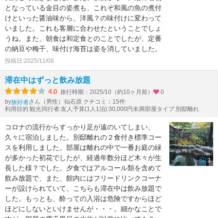
となっている金目の姿煮も、これぞ和風の魚の煮付
けといった醤油味から、洋風？の味付けに変わって
いました。これも客層に合わせたということでしょ
うね。また、朝食は和定食とのことでしたが、定番
の納豆や梅干、味付け海苔は姿を消していました。
投稿日:2025/11/08
滞在中はずっと飲み放題
4.0
旅行時期：2025/10（約10ヶ月前）
0
by
さん（男性）
仙石原 クチコミ：15件
旅好者
利用目的:観光
同行者:友人
予算(1人1泊):30,000円未満
部屋タイプ:別邸離れ
コロナの流行からすっかり足が遠のいてしまい、
久々に宿泊しました。別邸離れの２食付き標準コー
スを利用しました。部屋は離れの中で一番お庭の緑
が多かった初花でしたが、経過年数分ほど木々が生
3
長した様？でした。夕食ではアルコール類を含めて
飲み放題で、また、館内にはフリードリンクコーナ
ーが設けられていて、こちらも滞在中は飲み放題で
した。もっとも、酔っての入浴は危険ですからほど
ほどにしないといけませんが・・・。細かなことで