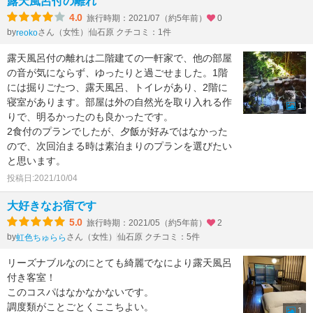
露天風呂付の離れ
4.0
旅行時期：2021/07（約5年前）
0
by
さん（女性）
仙石原 クチコミ：1件
reoko
露天風呂付の離れは二階建ての一軒家で、他の部屋
の音が気にならず、ゆったりと過ごせました。1階
には掘りごたつ、露天風呂、トイレがあり、2階に
寝室があります。部屋は外の自然光を取り入れる作
1
りで、明るかったのも良かったです。
2食付のプランでしたが、夕飯が好みではなかった
ので、次回泊まる時は素泊まりのプランを選びたい
と思います。
投稿日:2021/10/04
大好きなお宿です
5.0
旅行時期：2021/05（約5年前）
2
by
さん（女性）
仙石原 クチコミ：5件
虹色ちゅらら
リーズナブルなのにとても綺麗でなにより露天風呂
付き客室！
このコスパはなかなかないです。
調度類がことごとくここちよい。
1