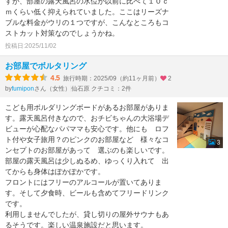
すが、部屋の露天風呂の水位が以前に比べて１０ｃ
ｍくらい低く抑えられていました。ここはリーズナ
ブルな料金がウリの１つですが、こんなところもコ
ストカット対策なのでしょうかね。
投稿日:2025/11/02
お部屋でボルタリング
4.5
旅行時期：2025/09（約11ヶ月前）
2
by
さん（女性）
仙石原 クチコミ：2件
fumipon
こども用ボルダリングボードがあるお部屋がありま
す。露天風呂付きなので、おチビちゃんの大浴場デ
ビューが心配なパパママも安心です。他にも ロフ
ト付や女子旅用？のピンクのお部屋など 様々なコ
3
ンセプトのお部屋があって 選ぶのも楽しいです。
部屋の露天風呂は少しぬるめ、ゆっくり入れて 出
てからも身体はぽかぽかです。
フロントにはフリーのアルコールが置いてありま
す。そして夕食時、ビールも含めてフリードリンク
です。
利用しませんでしたが、貸し切りの屋外サウナもあ
るそうです。楽しい温泉施設だと思います。