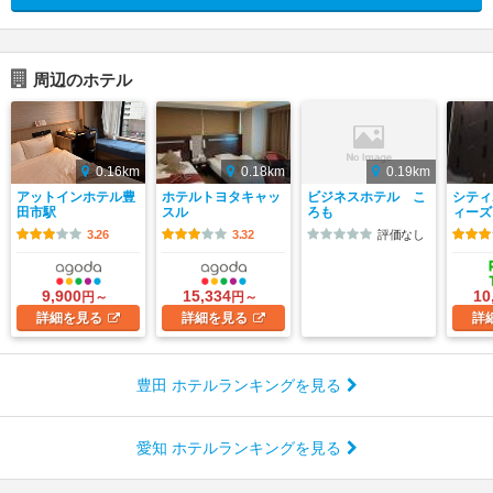
周辺のホテル
0.16km
0.18km
0.19km
アットインホテル豊
ホテルトヨタキャッ
ビジネスホテル こ
シティ
田市駅
スル
ろも
ィーズ
3.26
3.32
評価なし
9,900
15,334
10
円～
円～
詳細
を見る
詳細
を見る
詳
豊田 ホテルランキングを見る
愛知 ホテルランキングを見る