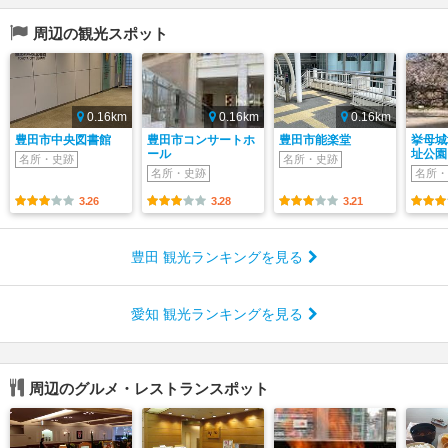
周辺の観光スポット
0.16km
0.16km
0.16km
豊田市中央図書館
豊田市コンサートホ
豊田市能楽堂
挙母城
ール
址公園
名所・史跡
名所・史跡
名所・史跡
名所・
3.26
3.28
3.21
豊田 観光ランキングを見る
愛知 観光ランキングを見る
周辺のグルメ・レストランスポット