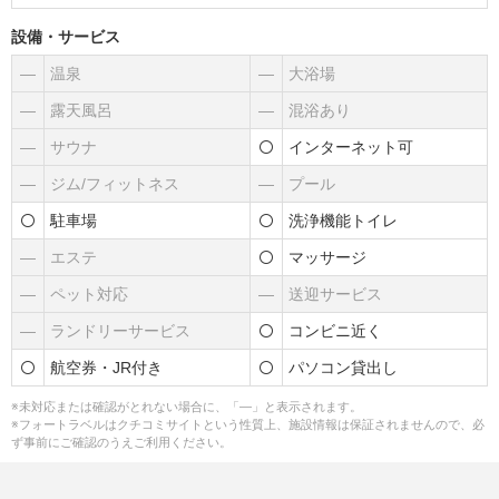
設備・サービス
―
温泉
―
大浴場
―
露天風呂
―
混浴あり
―
サウナ
インターネット可
―
ジム/フィットネス
―
プール
駐車場
洗浄機能トイレ
―
エステ
マッサージ
―
ペット対応
―
送迎サービス
―
ランドリーサービス
コンビニ近く
航空券・JR付き
パソコン貸出し
※未対応または確認がとれない場合に、「―」と表示されます。
※フォートラベルはクチコミサイトという性質上、施設情報は保証されませんので、必
ず事前にご確認のうえご利用ください。