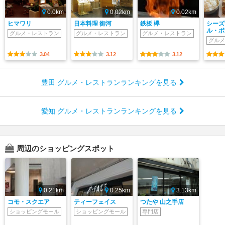
0.0km
0.02km
0.02km
ヒマワリ
日本料理 御河
鉄板 欅
シーズ
ル・ボ
グルメ・レストラン
グルメ・レストラン
グルメ・レストラン
グルメ
3.04
3.12
3.12
豊田 グルメ・レストランランキングを見る
愛知 グルメ・レストランランキングを見る
周辺のショッピングスポット
0.21km
0.25km
3.13km
コモ・スクエア
ティーフェイス
つたや 山之手店
ショッピングモール
ショッピングモール
専門店