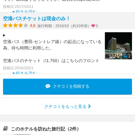
るところですかな
投稿日:2017/10/11
続きを読む
空港バスチケットは現金のみ！
4.0
旅行時期：2016/10（約10年前）
0
空港バス（豊田‐セントレア線）の起点になっている
為、待ち時間に利用した。
2
空港バスのチケット（\1,750）はこちらのフロント
で購入できる。
投稿日:2016/10/21
支払いが現金のみなので、是非クレジットカード支
続きを読む
払が
クチコミを投稿する
クチコミをもっと見る
このホテルを訪ねた旅行記（2件）