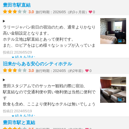
フロントもシャンデリアがどかーんとあっ
豊田市駅直結
3.0
旅行時期：2026/05（約3ヶ月前）
0
ラリージャパン前日の宿泊のため、通常よりかなり
高い金額設定となります。
ホテル立地は駅直結とあって便利です。
3
また、ロピアをはじめ様々なショップが入っていま
す。
投稿日:2026/05/29
残念なのはコンビニは徒歩5分程度
続きを読む
旧来からある安心のシティホテル
3.0
旅行時期：2024/05（約2年前）
0
豊田スタジアムでのサッカー観戦の際に宿泊、
駅直結なので交通利便や買い物利便は当然に便利で
す
3
飲食も含め、ここより便利なホテルは無いでしょう
投稿日:2024/05/19
ホテルの中も、かつていろいろな都市の中心部にあ
続きを読む
っ
豊田市駅と直結