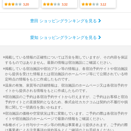
3.20
3.32
3.12
豊田 ショッピングランキングを見る
愛知 ショッピングランキングを見る
掲載している情報の正確性については万全を期していますが、その内容を保証
するものではありません。最新の情報は宿泊施設にご確認ください。
掲載している宿泊施設や宿泊プラン等の情報は、各宿泊予約サイトや宿泊施設
から提供を受けた情報または宿泊施設のホームページ等にて公開されている特
定時点の情報をもとに作成したものです。
温泉の有無、泉質等の詳細情報は、宿泊施設のホームページ又は各宿泊予約サ
イトから提供される情報をもとに作成したものです。
宿泊施設のご予約は各宿泊予約サイトから行えますが、ご予約はお客様と宿泊
予約サイトとの直接契約となるため、株式会社カカクコムは契約の不履行や損
害に関して一切責任を負いかねます。
宿泊施設の価格や空室状況は常に変動しています。ご予約の際は各宿泊予約サ
イトや宿泊施設のホームページで最新の情報をご確認ください。
各種ポイント付与やクーポン等の特典は事業者より提供されます。ご予約の際
は事業者による注意事項や規約等をよくご確認の上お手続きください。