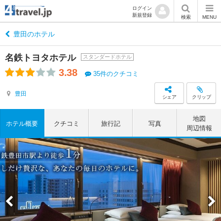
ログイン
新規登録
検索
MENU
豊田のホテル
名鉄トヨタホテル
スタンダードホテル
3.38
35件のクチコミ
豊田
シェア
クリップ
地図
ホテル概要
クチコミ
旅行記
写真
周辺情報