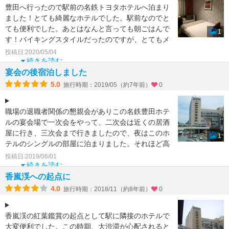
豊田へ行ったので駅前の名鉄トヨタホテルへ泊まり
ました！とても綺麗なホテルでした。駅前なのでと
ても便利でした。あとはなんと言っても朝ごはんで
1
す！バイキングスタイルだったのですが、とてもメ
ニューが豊富でし
投稿日:2020/05/04
続きを読む
宴会の後宿泊しました
5.0
旅行時期：2019/05（約7年前）
0
職場の退職者関係の懇親会がありこの名鉄豊田ホテ
ルの宴会場で一次会をやって、二次会は近くの居酒
屋に行き、三次会まで行きましたので、夜はこのホ
1
テルのシングルの部屋に泊まりました。それほど高
級ホテルというわ
投稿日:2019/06/01
続きを読む
香嵐渓への起点に
4.0
旅行時期：2018/11（約8年前）
0
香嵐渓の紅葉鑑賞の起点として駅に隣接のホテルで
大変便利でした。この時期、大渋滞が心配されると