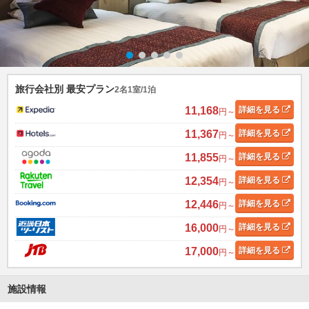
旅行会社別 最安プラン
2名1室/1泊
11,168
詳細
を見る
円～
11,367
詳細
を見る
円～
11,855
詳細
を見る
円～
12,354
詳細
を見る
円～
12,446
詳細
を見る
円～
16,000
詳細
を見る
円～
17,000
詳細
を見る
円～
施設情報