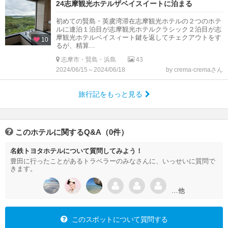
24志摩観光ホテルザベイスイートに泊まる
初めての賢島・英虞湾滞在志摩観光ホテルの２つのホテ
ルに連泊１泊目が志摩観光ホテルクラシック２泊目が志
摩観光ホテルベイスィート鍵を返してチェクアウトをす
10
るが、精算...
志摩市・賢島・浜島
43
2024/06/15～2024/06/18
by crema-cremaさん
旅行記をもっと見る
このホテルに関するQ&A（0件）
名鉄トヨタホテルについて質問してみよう！
豊田に行ったことがあるトラベラーのみなさんに、いっせいに質問で
きます。
…他
このスポットについて質問する