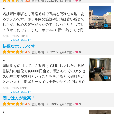
3.5
旅行時期：2022/10（約4年前）
0
名鉄豊田市駅とは連絡通路で直結と便利な立地にあ
るホテルです。ホテル内の施設や設備は古い感じで
したが、広めの客室だったので、ゆったりとしてい
1
て良かったです。また、ホテルの1階~3階までは商
業施設があるの
投稿日:2022/10/30
続きを読む
快適なホテルです
4.5
旅行時期：2022/09（約4年前）
0
県民割を使用して、２週続けて利用しました。県民
割以前の値段でも6000円台と、駅からすぐのアクセ
スや駐車場が無料ということを考えるとお値打ちだ
4
と思います。部屋も一人では十分のサイズで快適で
すが、温度調
投稿日:2022/09/15
続きを読む
朝ごはんが最高！
4.5
旅行時期：2019/12（約7年前）
3