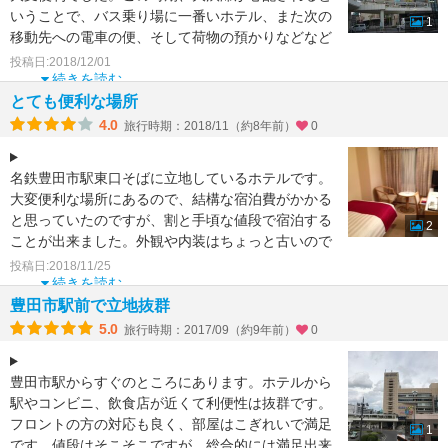
いうことで、バス乗り場に一番いホテル、また次の
1
移動先への電車の便、そして荷物の預かりなどなど
で大変良かったで
投稿日:2018/12/01
続きを読む
とても便利な場所
4.0
旅行時期：2018/11（約8年前）
0
名鉄豊田市駅東口そばに立地しているホテルです。
大変便利な場所にあるので、結構な宿泊費がかかる
と思っていたのですが、割と手頃な値段で宿泊する
2
ことが出来ました。外観や内装はちょっと古いので
すが室内は比較
投稿日:2018/11/25
続きを読む
豊田市駅前で立地抜群
5.0
旅行時期：2017/09（約9年前）
0
豊田市駅からすぐのところにあります。ホテルから
駅やコンビニ、飲食店が近くて利便性は抜群です。
フロントの方の対応も良く、部屋はこぎれいで満足
1
です。値段はそこそこですが、総合的には満足出来