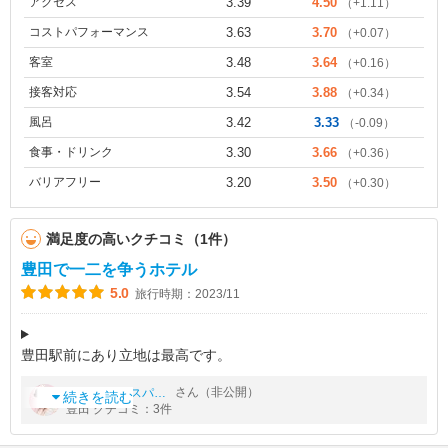
アクセス
3.39
4.50
（+1.11）
コストパフォーマンス
3.63
3.70
（+0.07）
客室
3.48
3.64
（+0.16）
接客対応
3.54
3.88
（+0.34）
風呂
3.42
3.33
（-0.09）
食事・ドリンク
3.30
3.66
（+0.36）
バリアフリー
3.20
3.50
（+0.30）
満足度の高いクチコミ（1件）
豊田で一二を争うホテル
5.0
旅行時期：2023/11
豊田駅前にあり立地は最高です。
駅前なのでお店もたくさんあって買い物食事と事欠かなかったで
by
さん（非公開）
エレガンスパッカ→
す。1階には大きなスーパーマーケットがあってとても便利でし
続きを読む
豊田 クチコミ：3件
た。