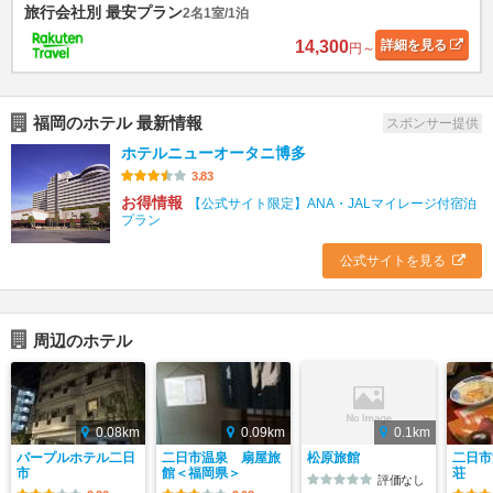
旅行会社別 最安プラン
2名1室/1泊
14,300
詳細
を見る
円～
福岡のホテル 最新情報
スポンサー提供
ホテルニューオータニ博多
3.83
お得情報
【公式サイト限定】ANA・JALマイレージ付宿泊
プラン
公式サイトを見る
周辺のホテル
0.08km
0.09km
0.1km
パープルホテル二日
二日市温泉 扇屋旅
松原旅館
二日市
市
館＜福岡県＞
荘
評価なし