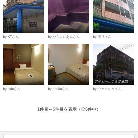
by KTさん
by ひらまにあんさん
by 海月さん
アイビーホテル筑紫野 外観
by hidoさん
by shokoさん
by ウェルシュさん
1件目～6件目を表示（全6件中）