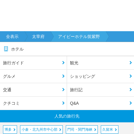
全表示
太宰府
アイビーホテル筑紫野
ホテル
旅行ガイド
観光
グルメ
ショッピング
交通
旅行記
クチコミ
Q&A
人気の旅行先
博多
小倉・北九州市中心部
門司・関門海峡
久留米