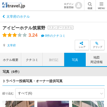
ログイン
新規登録
検索
MENU
太宰府のホテル
アイビーホテル筑紫野
スタンダードホテル
3.24
8件のクチコミ
太宰府
シェア
クリップ
地図
ホテル概要
クチコミ
旅行記
写真
周辺情報
写真（6件）
トラベラー投稿写真・オーナー提供写真
絞り込む