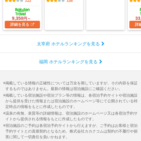
3.22
3.08
9,350
33
円～
詳細
を見る
詳
太宰府 ホテルランキングを見る
福岡 ホテルランキングを見る
掲載している情報の正確性については万全を期していますが、その内容を保証
するものではありません。最新の情報は宿泊施設にご確認ください。
掲載している宿泊施設や宿泊プラン等の情報は、各宿泊予約サイトや宿泊施設
から提供を受けた情報または宿泊施設のホームページ等にて公開されている特
定時点の情報をもとに作成したものです。
温泉の有無、泉質等の詳細情報は、宿泊施設のホームページ又は各宿泊予約サ
イトから提供される情報をもとに作成したものです。
宿泊施設のご予約は各宿泊予約サイトから行えますが、ご予約はお客様と宿泊
予約サイトとの直接契約となるため、株式会社カカクコムは契約の不履行や損
害に関して一切責任を負いかねます。