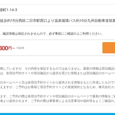
1-14-3
り徒歩約15分西鉄二日市駅西口より温泉循環バス約10分九州自動車道筑
上、施設情報は保証されませんので、必ず事前にご確認の上ご利用ください。
300
円～
1泊2名
を期していますが、その内容を保証するものではありません。最新の情報は宿泊施設
報は、各宿泊予約サイトや宿泊施設から提供を受けた情報または宿泊施設のホームペ
設のホームページ又は各宿泊予約サイトから提供される情報をもとに作成したもので
行えますが、ご予約はお客様と宿泊予約サイトとの直接契約となるため、株式会社カ
います。ご予約の際は各宿泊予約サイトや宿泊施設のホームページで最新の情報をご
業者より提供されます。ご予約の際は事業者による注意事項や規約等をよくご確認の