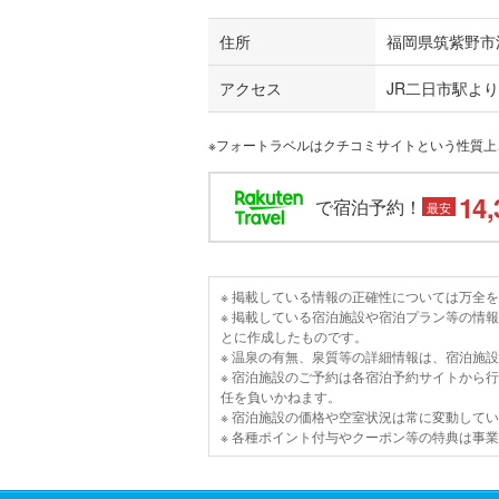
住所
福岡県筑紫野市湯町
アクセス
JR二日市駅よ
※フォートラベルはクチコミサイトという性質
14,
で宿泊予約！
最安
※ 掲載している情報の正確性については万全
※ 掲載している宿泊施設や宿泊プラン等の情
とに作成したものです。
※ 温泉の有無、泉質等の詳細情報は、宿泊施
※ 宿泊施設のご予約は各宿泊予約サイトから
任を負いかねます。
※ 宿泊施設の価格や空室状況は常に変動して
※ 各種ポイント付与やクーポン等の特典は事