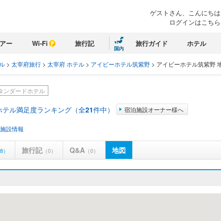
ゲストさん、こんにちは
ログインはこちら
アー
Wi-Fi
旅行記
旅行ガイド
ホテル
国内
ル
>
太宰府旅行
>
太宰府 ホテル
>
アイビーホテル筑紫野
>
アイビーホテル筑紫野 
タンダードホテル
ホテル満足度ランキング（全
21
件中）
宿泊施設オーナー様へ
施設情報
旅行記
Q&A
地図
8）
（0）
（0）