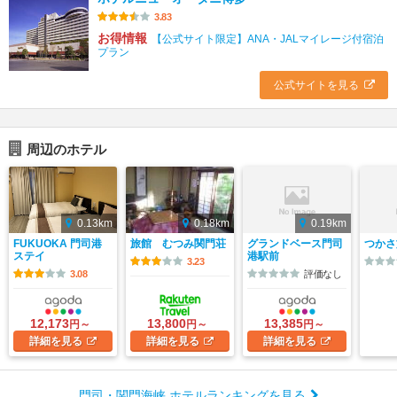
3.83
お得情報
【公式サイト限定】ANA・JALマイレージ付宿泊
プラン
公式サイトを見る
周辺のホテル
0.13km
0.18km
0.19km
FUKUOKA 門司港
旅館 むつみ関門荘
グランドベース門司
つかさ
ステイ
港駅前
3.23
3.08
評価なし
12,173
13,800
13,385
円～
円～
円～
詳細
を見る
詳細
を見る
詳細
を見る
門司・関門海峡 ホテルランキングを見る