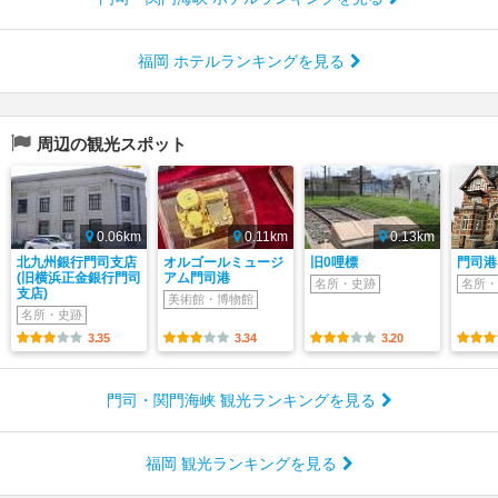
福岡 ホテルランキングを見る
周辺の観光スポット
0.06km
0.11km
0.13km
北九州銀行門司支店
オルゴールミュージ
旧0哩標
門司港
(旧横浜正金銀行門司
アム門司港
名所・史跡
名所・
支店)
美術館・博物館
名所・史跡
3.35
3.34
3.20
門司・関門海峡 観光ランキングを見る
福岡 観光ランキングを見る