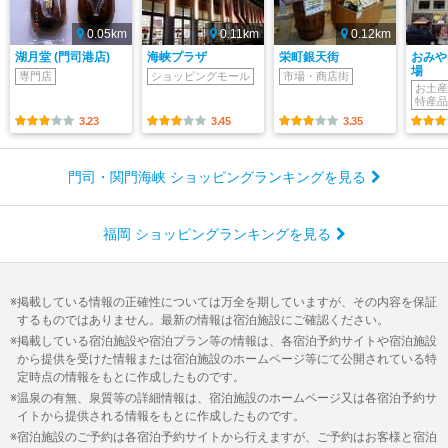
0.05km
0.11km
0.12km
湖月堂 (門司港店)
海峡プラザ
栄町銀天街
おみや
場
専門店
ショッピングモール
市場・商店街
お土産
特産品
3.23
3.45
3.35
門司・関門海峡 ショッピングランキングを見る
福岡 ショッピングランキングを見る
掲載している情報の正確性については万全を期していますが、その内容を保証
するものではありません。最新の情報は宿泊施設にご確認ください。
掲載している宿泊施設や宿泊プラン等の情報は、各宿泊予約サイトや宿泊施設
から提供を受けた情報または宿泊施設のホームページ等にて公開されている特
定時点の情報をもとに作成したものです。
温泉の有無、泉質等の詳細情報は、宿泊施設のホームページ又は各宿泊予約サ
イトから提供される情報をもとに作成したものです。
宿泊施設のご予約は各宿泊予約サイトから行えますが、ご予約はお客様と宿泊