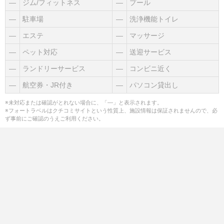
―
ジム/フィットネス
―
プール
―
駐車場
―
洗浄機能トイレ
―
エステ
―
マッサージ
―
ペット対応
―
送迎サービス
―
ランドリーサービス
―
コンビニ近く
―
航空券・JR付き
―
パソコン貸出し
※未対応または確認がとれない場合に、「―」と表示されます。
※フォートラベルはクチコミサイトという性質上、施設情報は保証されませんので、必
ず事前にご確認のうえご利用ください。