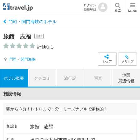
ログイン
新規登録
検索
MENU
門司・関門海峡のホテル
旅館 志福
旅館
評価なし
門司・関門海峡
シェア
クリップ
地図
ホテル概要
クチコミ
旅行記
写真
周辺情報
施設情報
駅から３分！レトロまで１分！リーズナブルで家族的！
旅館 志福
施設名
福岡県北九州市門司区港町1-23
住所