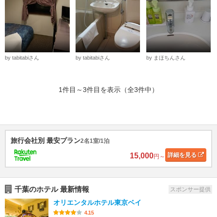
by tabitabiさん
by tabitabiさん
by まほちんさん
1件目～3件目を表示（全3件中）
旅行会社別 最安プラン
2名1室/1泊
15,000
詳細
を見る
円～
千葉のホテル 最新情報
スポンサー提供
オリエンタルホテル東京ベイ
4.15