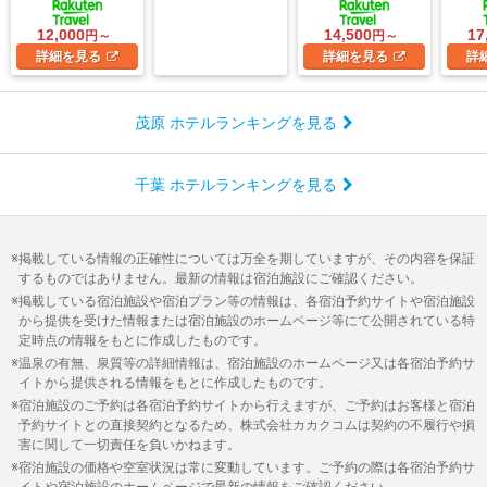
12,000
14,500
17
円～
円～
詳細
を見る
詳細
を見る
詳
茂原 ホテルランキングを見る
千葉 ホテルランキングを見る
掲載している情報の正確性については万全を期していますが、その内容を保証
するものではありません。最新の情報は宿泊施設にご確認ください。
掲載している宿泊施設や宿泊プラン等の情報は、各宿泊予約サイトや宿泊施設
から提供を受けた情報または宿泊施設のホームページ等にて公開されている特
定時点の情報をもとに作成したものです。
温泉の有無、泉質等の詳細情報は、宿泊施設のホームページ又は各宿泊予約サ
イトから提供される情報をもとに作成したものです。
宿泊施設のご予約は各宿泊予約サイトから行えますが、ご予約はお客様と宿泊
予約サイトとの直接契約となるため、株式会社カカクコムは契約の不履行や損
害に関して一切責任を負いかねます。
宿泊施設の価格や空室状況は常に変動しています。ご予約の際は各宿泊予約サ
イトや宿泊施設のホームページで最新の情報をご確認ください。