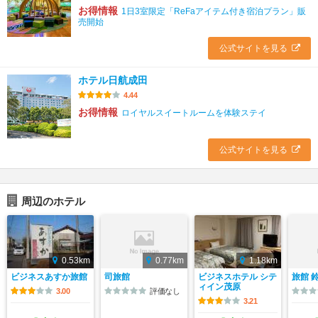
お得情報
1日3室限定「ReFaアイテム付き宿泊プラン」販
売開始
公式サイトを見る
ホテル日航成田
4.44
お得情報
ロイヤルスイートルームを体験ステイ
公式サイトを見る
周辺のホテル
0.53km
0.77km
1.18km
ビジネスあすか旅館
司旅館
ビジネスホテル シテ
旅館 
ィイン茂原
3.00
評価なし
3.21