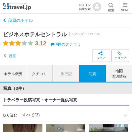
ログイン
新規登録
検索
MENU
茂原のホテル
ビジネスホテルセントラル
スタンダードホテル
3.12
4件のクチコミ
茂原
シェア
クリップ
地図
ホテル概要
クチコミ
旅行記
写真
周辺情報
写真（3件）
トラベラー投稿写真・オーナー提供写真
絞り込む