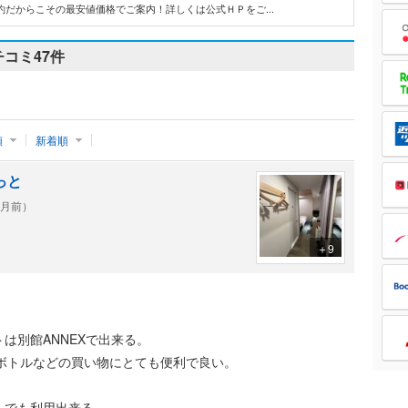
だからこその最安値価格でご案内！詳しくは公式ＨＰをご...
チコミ
47件
順
新着順
っと
ヶ月前）
＋9
は別館ANNEXで出来る。
ボトルなどの買い物にとても便利で良い。
らでも利用出来る。