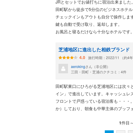
JRとセットでお値打ちに宿泊出来ました
田町駅から徒歩で5分位のビジネスホテ
チェックインもアウトも自分で操作しま
鍵も自動で受け取り、返却します。
お風呂と寝るだけなら十分なホテルです
芝浦地区に進出した相鉄ブランド
旅行時期：2022/11 （約4
4.0
aeroking
さん（非公開）
三田・田町・芝浦のクチコミ：4件
田町駅東口にひろがる芝浦地区には次々
イン」で進出しています。キャッシュレ
フロントで戸惑っている宿泊客も・・・
か）しており、朝食も中華主体のブッフ
1
件目