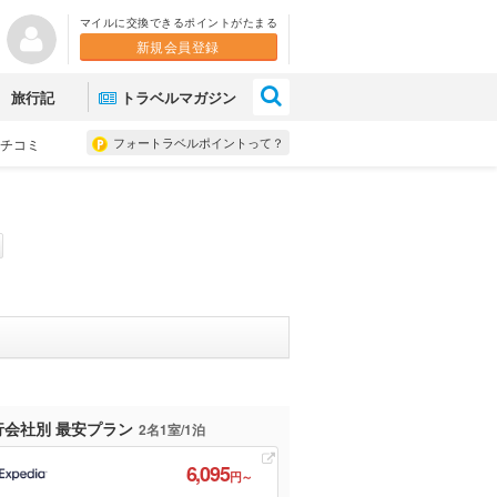
マイルに交換できるポイントがたまる
新規会員登録
×
旅行記
トラベルマガジン
フォートラベルポイントって？
チコミ
行会社別 最安プラン
2名1室/1泊
6,095
円～