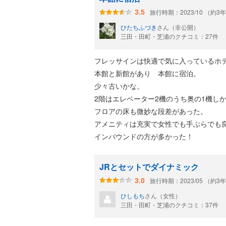
旅行時期：2023/10 （約3
3.5
ひたちふづき
さん（非公開）
三田・田町・芝浦のクチコミ：27件
フレッサインは快適で気に入っているホ
本館と新館があり 本館に宿泊。
少々古いかな。
2階はエレベーター2機のうち奥の1機し
フロアの床も微妙な段差があった。
アメニティは充実で女性でも手ぶらでも
インバウンドの方が多かった！
JRとセットでダイナミック
旅行時期：2023/05 （約3
3.0
ひしもち
さん（女性）
三田・田町・芝浦のクチコミ：37件