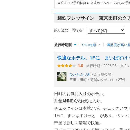
★公式ＨＰ予約特典★ 公式ホームページからの予約
相鉄フレッサイン 東京田町のク
絞り込む：同行者
旅行時期順
いいね順
満足度が高い
快適なホテル、1Fに まいばすけ
旅行時期：2026/06 （約2
4.0
ひたちふづき
さん（非公開）
三田・田町・芝浦のクチコミ：27件
田町のお気に入りのホテル。
別館ANNEXがお気に入り。
チェックインは本館だが、チェックアウト
1Fに まいばすけっと があり、ペット
部屋は新しく清潔で快適。
アメニティはいろいろ揃っていて、手ぶ