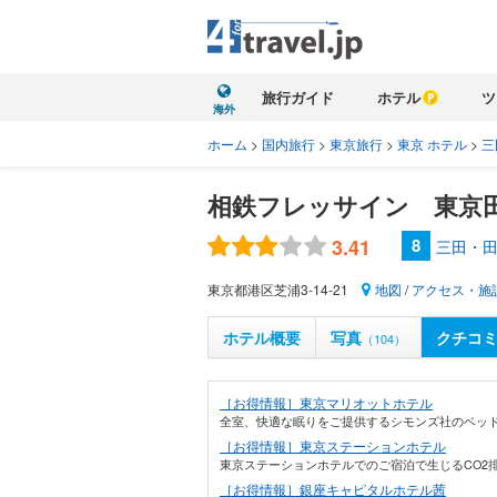
旅行ガイド
ホテル
ツ
海外
ホーム
>
国内旅行
>
東京旅行
>
東京 ホテル
>
三
相鉄フレッサイン 東京
3.41
8
三田・田
東京都港区芝浦3-14-21
地図
/
アクセス・施
ホテル概要
写真
クチコ
（104）
［お得情報］東京マリオットホテル
全室、快適な眠りをご提供するシモンズ社のベッド
［お得情報］東京ステーションホテル
東京ステーションホテルでのご宿泊で生じるCO2排
［お得情報］銀座キャピタルホテル茜