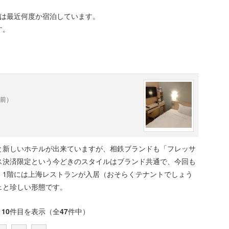
。
ルは最近何度か宿泊しています。
す。
。
年前）
と新しいホテルが出来ていますが、相鉄ブランドも「フレッサ
ス決済限定という今どきのスタイルはブランド共通で、今回も
。1階には上海レストランが入居（おそらくテナントでしょう
ェと珍しい形態です。
～
10
件目を表示（全
47
件中）