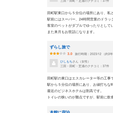
三田・田町・芝浦のクチコミ：37件
田町駅東口から５分位の場所にあり、私
駅前にはスーパー、24時間営業のドラッ
客室のベットがダブルでゆったりとして
また来月もお世話になります。
ずらし旅で
旅行時期：2023/12 （約3
3.0
ひしもち
さん（女性）
三田・田町・芝浦のクチコミ：37件
田町駅の東口はエスカレーター等の工事
駅から５分位の場所にあり、お値打ちな
最近のビジネスホテルは割高です。
トイレの狭いのが難点ですが、駅前に飲
本館に宿泊