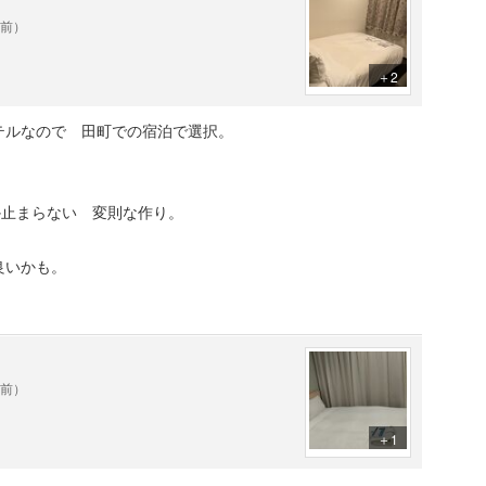
年前）
＋2
テルなので 田町での宿泊で選択。
か止まらない 変則な作り。
良いかも。
年前）
＋1