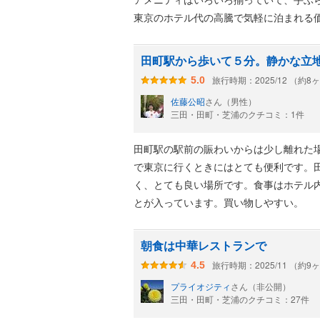
東京のホテル代の高騰で気軽に泊まれる
田町駅から歩いて５分。静かな立
旅行時期：2025/12 （約8
5.0
佐藤公昭
さん（男性）
三田・田町・芝浦のクチコミ：1件
田町駅の駅前の賑わいからは少し離れた
で東京に行くときにはとても便利です。
く、とても良い場所です。食事はホテル
とが入っています。買い物しやすい。
朝食は中華レストランで
旅行時期：2025/11 （約9
4.5
プライオジティ
さん（非公開）
三田・田町・芝浦のクチコミ：27件