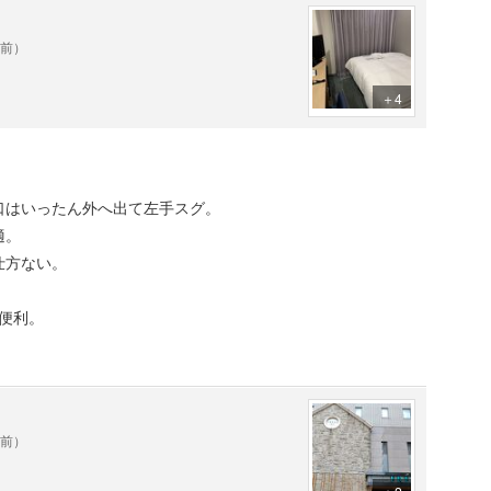
年前）
＋4
口はいったん外へ出て左手スグ。
適。
仕方ない。
も便利。
年前）