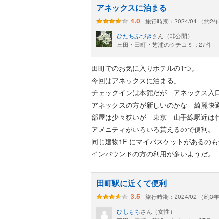
アネックスに泊まる
旅行時期：2024/04 （約2
4.0
ひたちふづき
さん（非公開）
三田・田町・芝浦のクチコミ：27件
田町でのお気に入りホテルの1つ。
今回はアネックスに泊まる。
チェックインは本館だが アネックス入
アネックスの方が新しいのかな 綺麗快
部屋は少々狭いが 東京 山手線駅近は
アメニティがいろいろ貰えるので便利。
同じ建物1F にマイバスケットがあるの
インバウンドの方の利用が多いようだ。
田町駅に近くて便利
旅行時期：2024/02 （約3
3.5
ひしもち
さん（女性）