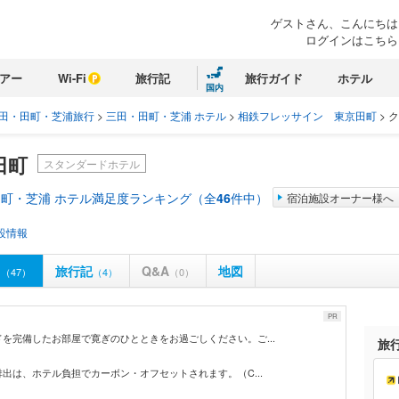
ゲストさん、こんにちは
ログインはこちら
アー
Wi-Fi
旅行記
旅行ガイド
ホテル
国内
田・田町・芝浦旅行
>
三田・田町・芝浦 ホテル
>
相鉄フレッサイン 東京田町
>
ク
田町
スタンダードホテル
町・芝浦 ホテル満足度ランキング（全
46
件中）
宿泊施設オーナー様へ
設情報
ミ
旅行記
Q&A
地図
（47）
（4）
（0）
PR
を完備したお部屋で寛ぎのひとときをお過ごしください。ご...
旅
出は、ホテル負担でカーボン・オフセットされます。（C...