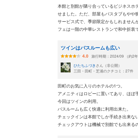
本館と別館が隣り合っているビジネスホ
せました。ただ、部屋もバスタブもやや
サービス式で、季節限定かもしれません
フェは一階の中華レストランで和中折衷
ツインはバスルームも広い
旅行時期：2024/09 （約2
4.0
ひたちふづき
さん（非公開）
三田・田町・芝浦のクチコミ：27件
田町のお気に入りのホテルの1つ。
アメニティはロビーに置いてあり、ほぼ
今回はツインの利用。
バスルームも広く快適に利用出来た。
チェックインは本館でしか手続き出来な
チェックアウトは機械で別館でも出来る