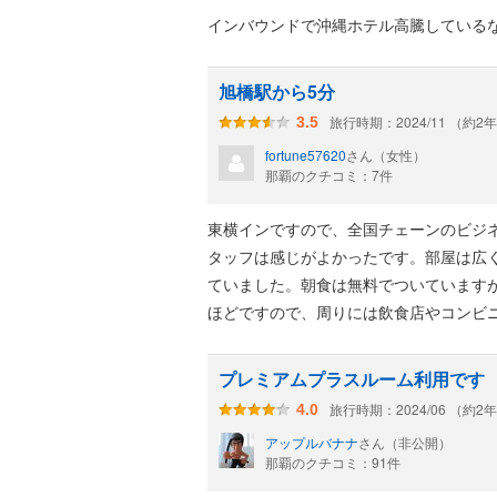
インバウンドで沖縄ホテル高騰しているな
旭橋駅から5分
旅行時期：2024/11 （約2
3.5
fortune57620
さん（女性）
那覇のクチコミ：7件
東横インですので、全国チェーンのビジ
タッフは感じがよかったです。部屋は広
ていました。朝食は無料でついています
ほどですので、周りには飲食店やコンビ
プレミアムプラスルーム利用です
旅行時期：2024/06 （約2
4.0
アップルバナナ
さん（非公開）
那覇のクチコミ：91件