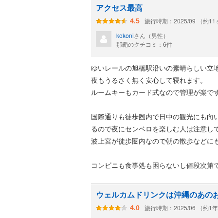
アクセス最高
旅行時期：2025/09 （約1
4.5
kokoni
さん（男性）
那覇のクチコミ：6件
ゆいレールの旭橋駅沿いの素晴らしい立
夜もうるさく無く安心して寝れます。
ルームキーもカード式なので管理が楽で
国際通りも徒歩圏内で日中の観光にも向
るので夜にセンベロを楽しむ人は注意し
波上宮が徒歩圏内なので朝の散歩などに
コンビニも食事処も困らないし値段次第
ウェルカムドリンクは沖縄のあの
旅行時期：2025/06 （約1
4.0