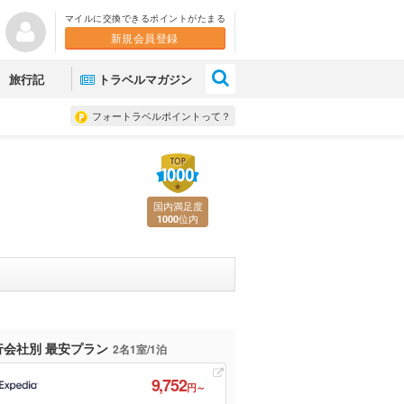
マイルに交換できるポイントがたまる
新規会員登録
×
旅行記
トラベルマガジン
フォートラベルポイントって？
国内満足度
位内
1000
行会社別 最安プラン
2名1室/1泊
9,752
円～