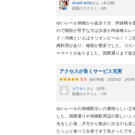
Amalfi-white
さん（非公開）
那覇のクチコミ：6件
ゆいレール旭橋から徒歩５分、跨線橋を
ので階段が苦手な方は歩道か跨線橋エレ
ク！沖縄といえばオリオンビール！！ご
縄料理があり、種類が豊富でした。コス
ーマートがありました。国際通りまで徒
アクセスが良くサービス充実
旅行時期：2025/02 （約2
5.0
カワセミ
さん（女性）
那覇のクチコミ：1件
ゆいレールの旭橋駅沿いの素晴らしい立
した。国際通りや旭橋駅周辺の新しいシ
光をした後、夕方から散歩に出るのも楽
たっぷり食べて出発できて良かったです