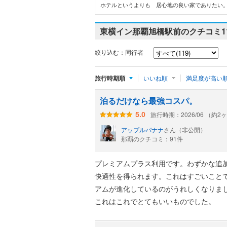
ホテルというよりも 居心地の良い家でありたい。
東横イン那覇旭橋駅前のクチコミ
1
絞り込む：同行者
旅行時期順
いいね順
満足度が高い
泊るだけなら最強コスパ。
旅行時期：2026/06 （約2
5.0
アップルバナナ
さん（非公開）
那覇のクチコミ：91件
プレミアムプラス利用です。わずかな追
快適性を得られます。これはすごいこと
アムが進化しているのがうれしくなりま
これはこれでとてもいいものでした。