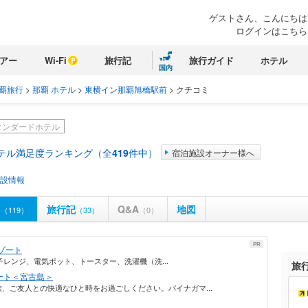
ゲストさん、こんにちは
ログインはこちら
アー
Wi-Fi
旅行記
旅行ガイド
ホテル
国内
覇旅行
>
那覇 ホテル
>
東横イン那覇旭橋駅前
>
クチコミ
タンダードホテル
ホテル満足度ランキング（全
419
件中）
宿泊施設オーナー様へ
設情報
ミ
旅行記
Q&A
地図
（119）
（33）
（0）
PR
ゾート
、電子レンジ、電気ポット、トースター、洗濯機（洗...
旅
ート＜宮古島＞
、ご友人との快適なひと時をお過ごしください。パイナガマ...