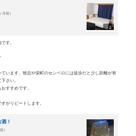
1ヶ月前）
＋2
地です。
す
いています。牧志や栄町のセンベロには徒歩だと少し距離が有
て下さい。
もおすすめです。
ですがリピートします。
お酒！
年前）