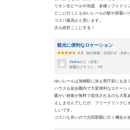
リオン生ビールや泡盛、各種ソフトドリ
どこに行くにもゆいレールの駅や那覇バ
コスパ最高かと思います。
次も絶対ここにする！
観光に便利なロケーション
旅行時期：2025/12 （約8
4.5
Sasha
さん（女性）
那覇のクチコミ：1件
ゆいレールは旭橋駅に加え県庁前にも近
ハウスも徒歩圏内で大変便利なロケーシ
暖かい朝食が無料で提供されるのも大変
えしませんでしたが、フリードリンクに
しいです。
コスパも良いので次回那覇に行く機会が