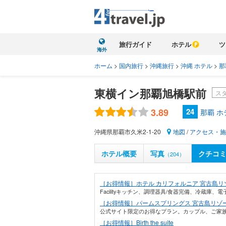
旅行ガイド
ホテル
ツ
海外
ホーム
>
国内旅行
>
沖縄旅行
>
沖縄 ホテル
>
那
東横イン那覇旭橋駅前
ス
3.89
24
那覇 
沖縄県那覇市久米2-1-20
地図
/
アクセス・施
ホテル概要
写真
クチコ
（204）
［お得情報］ホテル カリフォルニア 宮古島リ
Facilityキッチン、調理器具/食器完備、冷蔵庫
［お得情報］パームスプリングス 宮古島リゾ
公式サイト限定のお得なプラン。カップル、ご家族
［お得情報］Birth the suite