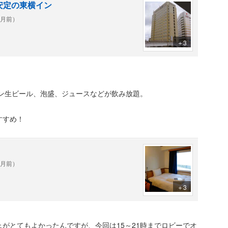
 安定の東横イン
ヶ月前）
＋3
オン生ビール、泡盛、ジュースなどが飲み放題。
すすめ！
ヶ月前）
＋3
がとてもよかったんですが、今回は15～21時までロビーでオ