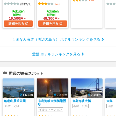
2.96
評価なし
3.21
19,500
48,300
円～
円～
詳細
を見る
詳細
を見る
しまなみ海道（周辺の島々） ホテルランキングを見る
愛媛 ホテルランキングを見る
周辺の観光スポット
1.63km
2.37km
2.45km
亀老山展望公園
来島海峡大橋橋梁照
来島海峡大橋
大島
明
名所・史跡
名所・史跡
自然・
イルミネーション