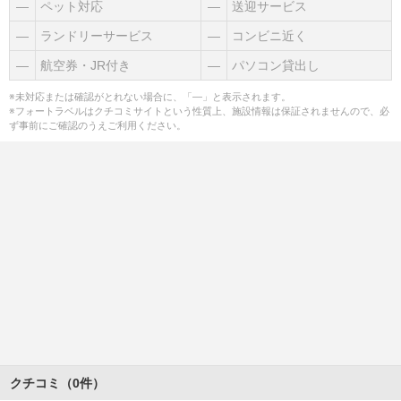
―
ペット対応
―
送迎サービス
―
ランドリーサービス
―
コンビニ近く
―
航空券・JR付き
―
パソコン貸出し
※未対応または確認がとれない場合に、「―」と表示されます。
※フォートラベルはクチコミサイトという性質上、施設情報は保証されませんので、必
ず事前にご確認のうえご利用ください。
クチコミ（0件）