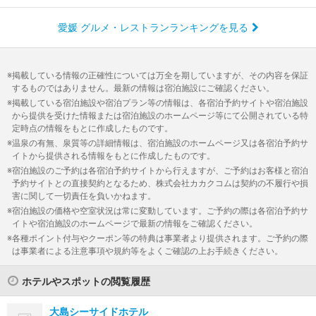
愛媛 グルメ・レストランランキングを見る
掲載している情報の正確性については万全を期していますが、その内容を保証
するものではありません。最新の情報は宿泊施設にご確認ください。
掲載している宿泊施設や宿泊プラン等の情報は、各宿泊予約サイトや宿泊施設
から提供を受けた情報または宿泊施設のホームページ等にて公開されている特
定時点の情報をもとに作成したものです。
温泉の有無、泉質等の詳細情報は、宿泊施設のホームページ又は各宿泊予約サ
イトから提供される情報をもとに作成したものです。
宿泊施設のご予約は各宿泊予約サイトから行えますが、ご予約はお客様と宿泊
予約サイトとの直接契約となるため、株式会社カカクコムは契約の不履行や損
害に関して一切責任を負いかねます。
宿泊施設の価格や空室状況は常に変動しています。ご予約の際は各宿泊予約サ
イトや宿泊施設のホームページで最新の情報をご確認ください。
各種ポイント付与やクーポン等の特典は事業者より提供されます。ご予約の際
は事業者による注意事項や規約等をよくご確認の上お手続きください。
ホテルやスポットの閲覧履歴
大島シーサイドホテル