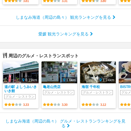
3.81
3.31
3.80
しまなみ海道（周辺の島々） 観光ランキングを見る
愛媛 観光ランキングを見る
周辺のグルメ・レストランスポット
0.19km
1.6km
1.74km
道の駅 よしうみいき
亀老山売店
海宿 千年松
BISTR
いき館
グルメ・レストラン
グルメ・レストラン
グルメ
グルメ・レストラン
3.33
3.30
3.12
しまなみ海道（周辺の島々） グルメ・レストランランキングを見
る