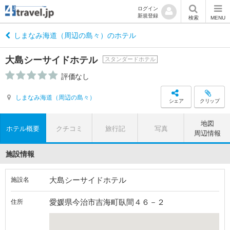
ログイン
新規登録
検索
MENU
しまなみ海道（周辺の島々）のホテル
大島シーサイドホテル
スタンダードホテル
評価なし
しまなみ海道（周辺の島々）
シェア
クリップ
地図
ホテル概要
クチコミ
旅行記
写真
周辺情報
施設情報
大島シーサイドホテル
施設名
愛媛県今治市吉海町臥間４６－２
住所