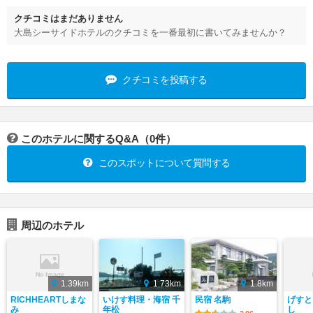
クチコミはまだありません
大島シーサイドホテルのクチコミを一番最初に書いてみませんか？
クチコミを投稿する
このホテルに関するQ&A（0件）
このスポットについて質問する
周辺のホテル
1.39km
1.73km
1.8km
RICHHEARTしまな
いけす料理・海宿 千
民宿 名駒
げすと
み
年松
し