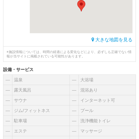
大きな地図を見る
※施設情報については、時間の経過による変化などにより、必ずしも正確でない情
報が当サイトに掲載されている可能性があります。
設備・サービス
―
温泉
―
大浴場
―
露天風呂
―
混浴あり
―
サウナ
―
インターネット可
―
ジム/フィットネス
―
プール
―
駐車場
―
洗浄機能トイレ
―
エステ
―
マッサージ