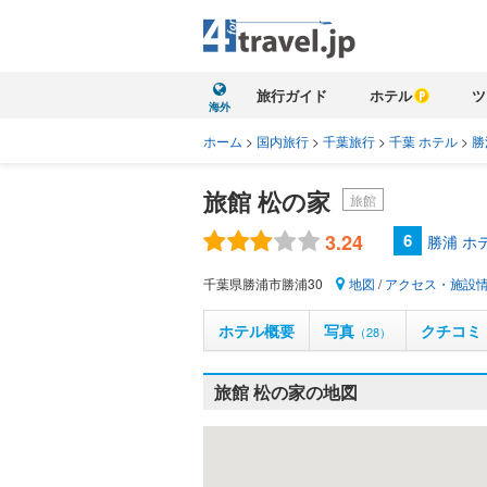
旅行ガイド
ホテル
ツ
海外
ホーム
>
国内旅行
>
千葉旅行
>
千葉 ホテル
>
勝
旅館 松の家
旅館
3.24
6
勝浦 ホ
千葉県勝浦市勝浦30
地図
/
アクセス・施設
ホテル概要
写真
クチコミ
（28）
旅館 松の家の地図