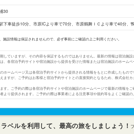
浦30
駅下車徒歩10分、市原ICより車で70分、市原鶴舞ＩＣより車で40分、
上、施設情報は保証されませんので、必ず事前にご確認の上ご利用ください。
を期していますが、その内容を保証するものではありません。最新の情報は宿泊施設
報は、各宿泊予約サイトや宿泊施設から提供を受けた情報または宿泊施設のホームペ
設のホームページ又は各宿泊予約サイトから提供される情報をもとに作成したもので
行えますが、ご予約はお客様と宿泊予約サイトとの直接契約となるため、株式会社カ
います。ご予約の際は各宿泊予約サイトや宿泊施設のホームページで最新の情報をご
業者より提供されます。ご予約の際は事業者による注意事項や規約等をよくご確認の
トラベルを利用して、最高の旅をしましょう！