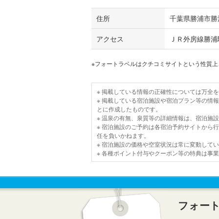
住所
千葉県勝浦市勝
アクセス
ＪＲ外房線勝浦
※フォートラベルはクチコミサイトという性質
※ 掲載している情報の正確性については万全
※ 掲載している宿泊施設や宿泊プラン等の情
とに作成したものです。
※ 温泉の有無、泉質等の詳細情報は、宿泊施
※ 宿泊施設のご予約は各宿泊予約サイトから
任を負いかねます。
※ 宿泊施設の価格や空室状況は常に変動して
※ 各種ポイント付与やクーポン等の特典は事
フォー