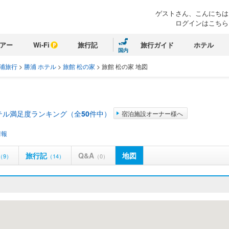
ゲストさん、こんにちは
ログインはこちら
アー
Wi-Fi
旅行記
旅行ガイド
ホテル
国内
浦旅行
>
勝浦 ホテル
>
旅館 松の家
>
旅館 松の家 地図
テル満足度ランキング（全
50
件中）
宿泊施設オーナー様へ
情報
旅行記
Q&A
地図
（9）
（14）
（0）