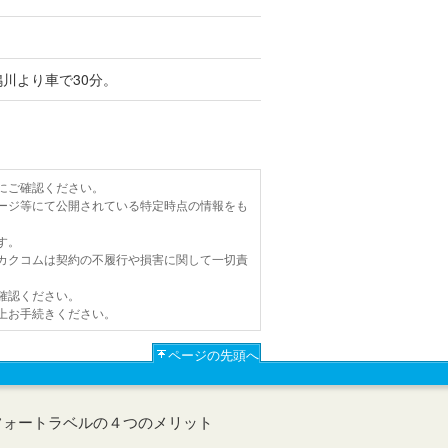
鴨川より車で30分。
にご確認ください。
ージ等にて公開されている特定時点の情報をも
す。
カクコムは契約の不履行や損害に関して一切責
確認ください。
上お手続きください。
ページの先頭へ
フォートラベルの４つのメリット