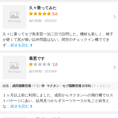
久々乗ってみた
5.0
旅行時期：2025/10
久々に乗ってセブ島実質一泊二日で訪問した。機材も新しく、椅子
が硬くて尻が痛い以外問題はない。関空のチェックイン機ででき
ず...
続きを読む
最悪です
1.0
旅行時期：2025/09
経路：
成田国際空港
(千葉)
マクタン・セブ国際空港 (CEB)
(フィリピン)
１ヶ月以上前に利用しました。成田からマクタンへの飛行機でロス
トバゲージにあい、結局見つからずスーツケースが丸ごと紛失と
な...
続きを読む