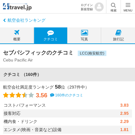
ログイン
新規登録
検索
MENU
航空会社ランキング
概要
クチコミ
写真
旅行記
セブパシフィックのクチコミ
LCC(格安航空)
Cebu Pacific Air
クチコミ （160件）
58
航空会社満足度ランキング
位（297件中）
3.56
160件のクチコミ
コストパフォーマンス
3.83
接客対応
2.95
機内食・ドリンク
2.29
エンタメ(映画・音楽など)設備
1.81