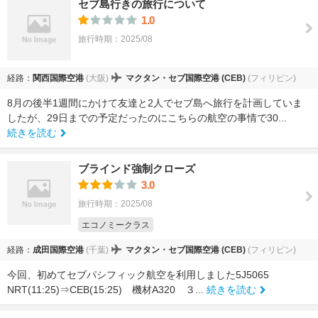
セブ島行きの旅行について
1.0
旅行時期：2025/08
経路：
関西国際空港
(大阪)
マクタン・セブ国際空港 (CEB)
(フィリピン)
8月の後半1週間にかけて友達と2人でセブ島へ旅行を計画していま
したが、29日までの予定だったのにこちらの航空の事情で30...
続きを読む
ブラインド強制クローズ
3.0
旅行時期：2025/08
エコノミークラス
経路：
成田国際空港
(千葉)
マクタン・セブ国際空港 (CEB)
(フィリピン)
今回、初めてセブパシフィック航空を利用しました5J5065
NRT(11:25)⇒CEB(15:25) 機材A320 ３...
続きを読む