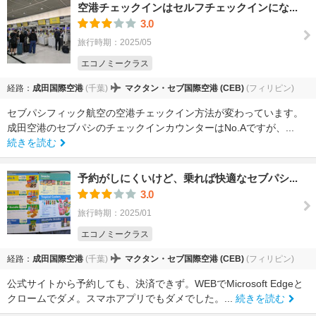
空港チェックインはセルフチェックインにな...
3.0
旅行時期：2025/05
エコノミークラス
経路：
成田国際空港
(千葉)
マクタン・セブ国際空港 (CEB)
(フィリピン)
セブパシフィック航空の空港チェックイン方法が変わっています。
成田空港のセブパシのチェックインカウンターはNo.Aですが、...
続きを読む
予約がしにくいけど、乗れば快適なセブパシ...
3.0
旅行時期：2025/01
エコノミークラス
経路：
成田国際空港
(千葉)
マクタン・セブ国際空港 (CEB)
(フィリピン)
公式サイトから予約しても、決済できず。WEBでMicrosoft Edgeと
クロームでダメ。スマホアプリでもダメでした。...
続きを読む