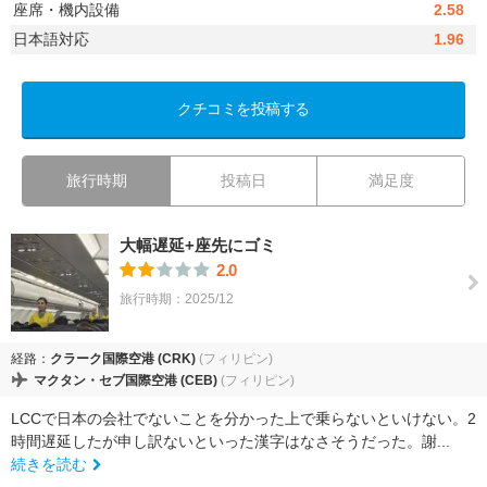
座席・機内設備
2.58
日本語対応
1.96
クチコミを投稿する
旅行時期
投稿日
満足度
大幅遅延+座先にゴミ
2.0
旅行時期：2025/12
経路：
クラーク国際空港 (CRK)
(フィリピン)
マクタン・セブ国際空港 (CEB)
(フィリピン)
LCCで日本の会社でないことを分かった上で乗らないといけない。2
時間遅延したが申し訳ないといった漢字はなさそうだった。謝...
続きを読む