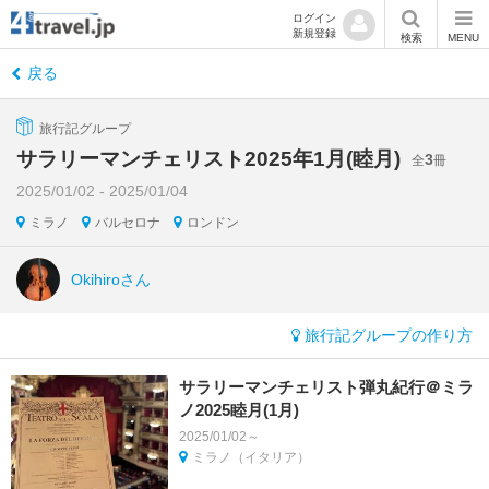
ログイン
新規登録
検索
MENU
戻る
旅行記グループ
サラリーマンチェリスト2025年1月(睦月)
3
全
冊
2025/01/02 - 2025/01/04
ミラノ
バルセロナ
ロンドン
Okihiroさん
旅行記グループの作り方
サラリーマンチェリスト弾丸紀行＠ミラ
ノ2025睦月(1月)
2025/01/02～
ミラノ（イタリア）