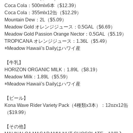
Coca Cola：500mlx6本（$12.39）
Coca Cola：355mlx12缶（$12.29）
Mountain Dew：2L（$5.09）
Meadow Gold オレンジジュース：0.5GAL（$6.69）
Meadow Gold Passion Orange Nector：0.5GAL（$5.19）
TROPICANA オレンジジュース：1.36L（$5.49）
※Meadow Hawaii's Dailyはハワイ産
【牛乳】
HORIZON ORGANIC MILK：1.89L（$8.19）
Meadow Milk：1.89L（$5.59）
※Meadow Hawaii's Dailyはハワイ産
【ビール】
Kona Wave Rider Variety Pack（4種類x3本）：12ozx12缶
（$19.99）
【その他】