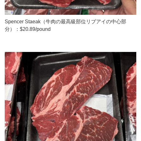
Spencer Staeak（牛肉の最高級部位リブアイの中心部
分）：$20.89/pound