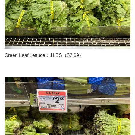
Green Leaf Lettuce：1LBS（$2.69）