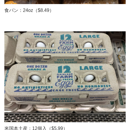
食パン：24oz（$8.49）
米国本土産：12個入（$5.99）