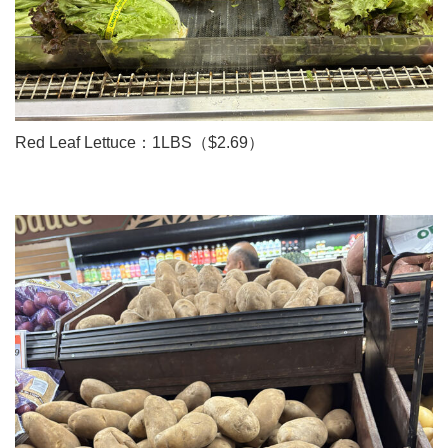
Red Leaf Lettuce：1LBS（$2.69）