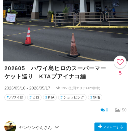
202605 ハワイ島ヒロのスーパーマー
5
ケット巡り KTAプアイナコ編
2026/05/16 - 2026/05/17
2953位(同エリア4129件中)
#
ハワイ島
#
ヒロ
#
KTA
#
ショッピング
#
物価
0
50
フォローする
ヤンヤンやんさん