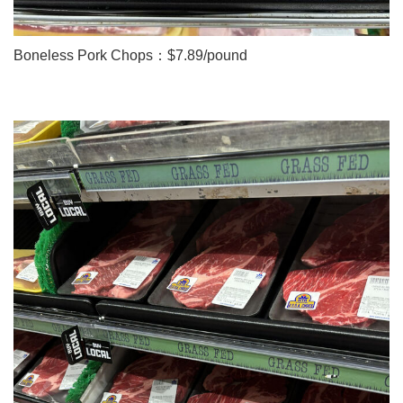
Boneless Pork Chops：$7.89/pound