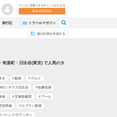
マイルに交換できるポイントがたまる
新規会員登録
×
旅行記
トラベルマガジン
旅の計画を作成する
・有楽町・日比谷(東京) で人気のタ
歩き
#
銀座
#
グルメ
OHOシネマズ日比谷
#
歌舞伎座
銀座
#
宝塚歌劇団
#
プール
営浅草線
#
ルブラン銀座
スパハンクロワッサン