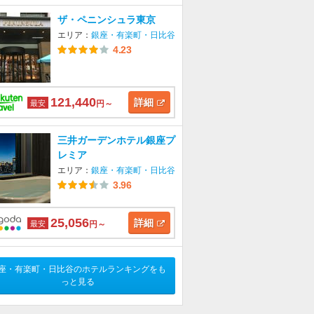
ザ・ペニンシュラ東京
エリア：
銀座・有楽町・日比谷
4.23
121,440
詳細
最安
円～
三井ガーデンホテル銀座プ
レミア
エリア：
銀座・有楽町・日比谷
3.96
25,056
詳細
最安
円～
座・有楽町・日比谷のホテルランキングをも
っと見る