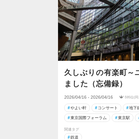
久しぶりの有楽町～
ました（忘備録）
2026/04/16 - 2026/04/16
595位(
#
やよい軒
#
コンサート
#
地下
#
東京国際フォーラム
#
東京駅
関連タグ
#
鉄道