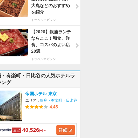
大丸などのおすすめ
を紹介
トラベルマガジン
【2026】銀座ランチ
ならここ！和食、洋
食、コスパのよい店
20選
トラベルマガジン
座・有楽町・日比谷の人気ホテルラ
キング
帝国ホテル 東京
エリア：
銀座・有楽町・日比谷
4.45
40,526
詳細
最安
円～