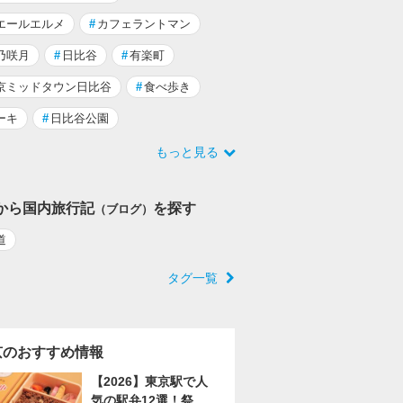
エールエルメ
#
カフェラントマン
乃咲月
#
日比谷
#
有楽町
京ミッドタウン日比谷
#
食べ歩き
ーキ
#
日比谷公園
もっと見る
から国内旅行記
を探す
（ブログ）
道
タグ一覧
京のおすすめ情報
【2026】東京駅で人
気の駅弁12選！祭、