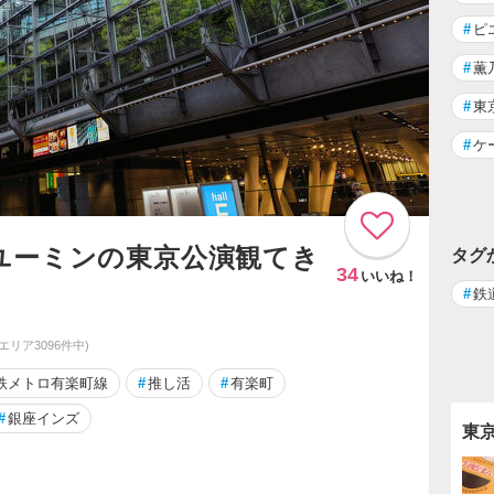
#
ピ
#
薫
#
東
#
ケ
ユーミンの東京公演観てき
タグ
34
いいね！
#
鉄
同エリア3096件中)
鉄メトロ有楽町線
#
推し活
#
有楽町
#
銀座インズ
東