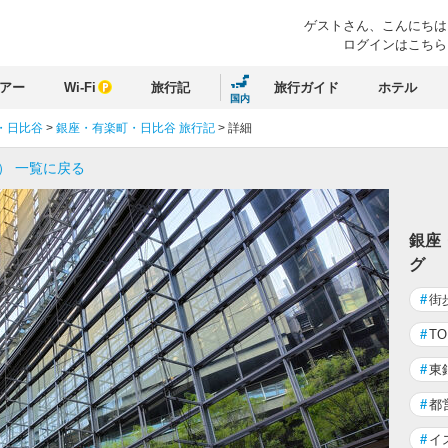
ゲストさん、
こんにちは
ログインはこちら
アー
Wi-Fi
旅行記
旅行ガイド
ホテル
国内
・日比谷
>
銀座・有楽町・日比谷 旅行記
>
詳細
） 一覧に戻る
銀座
グ
#
街
#
T
#
東
#
都
#
イ