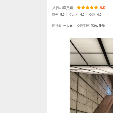
5.0
旅行の満足度
観光
5.0
グルメ
4.0
交通
4.0
同行者
一人旅
交通手段
私鉄
徒歩