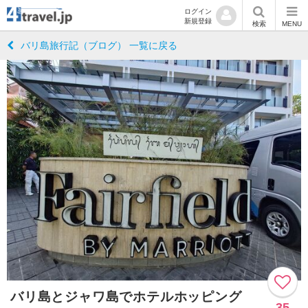
ログイン
新規登録
検索
MENU
バリ島旅行記（ブログ） 一覧に戻る
バリ島とジャワ島でホテルホッピング
35