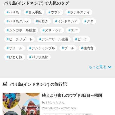
バリ島(インドネシア) で人気のタグ
#
バリ島
#
個人手配
#
ウブド
#
ホテルステイ
#
バリ島グルメ
#
街歩き
#
インドネシア
#
クタ
#
シンガポール航空
#
ヌサドゥア
#
スパ
#
ビーチリゾート
#
デンパサール空港
#
ビーチ
#
サヌール
#
ナシチャンプル
#
プール
#
機内食
#
ひとり旅
#
バリ倶楽部
もっと見る
バリ島(インドネシア) の旅行記
映えより癒しのウブド8日目～帰国
by けむったさん
2026/07/02 - 2026/07/09