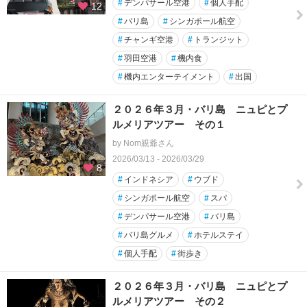
#
デンパサール空港
#
個人手配
12
#
バリ島
#
シンガポール航空
#
チャンギ空港
#
トランジット
#
羽田空港
#
機内食
#
機内エンターテイメント
#
出国
２０２６年３月・バリ島 ニュピとプ
ルメリアツアー その１
by Nom親爺さん
2026/03/13 - 2026/03/29
8
#
インドネシア
#
ウブド
#
シンガポール航空
#
スパ
#
デンパサール空港
#
バリ島
#
バリ島グルメ
#
ホテルステイ
#
個人手配
#
街歩き
２０２６年３月・バリ島 ニュピとプ
ルメリアツアー その２