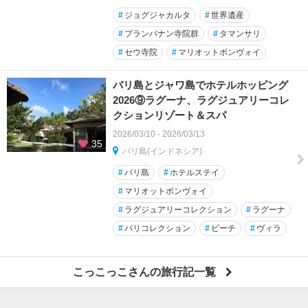
#
ジョグジャカルタ
#
世界遺産
#
プランバナン寺院群
#
タマンサリ
#
セウ寺院
#
マリオットボンヴォイ
バリ島とジャワ島でホテルホッピング
2026⑨ラグーナ、ラグジュアリーコレ
クションリゾート＆スパ
2026/03/10 - 2026/03/13
35
バリ島(インドネシア)
#
バリ島
#
ホテルステイ
#
マリオットボンヴォイ
#
ラグジュアリーコレクション
#
ラグーナ
#
パリコレクション
#
ビーチ
#
ヴィラ
こっこっこさんの旅行記一覧