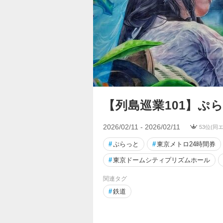
【列島巡業101】ぷ
2026/02/11 - 2026/02/11
53位(同
#
ぷらっと
#
東京メトロ24時間券
#
東京ドームシティプリズムホール
関連タグ
#
鉄道