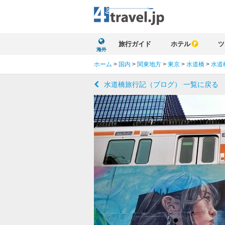
旅行ガイド
ホテル
ツ
海外
ホーム
>
国内
>
関東地方
>
東京
>
水道橋
>
水道
水道橋旅行記（ブログ） 一覧に戻る