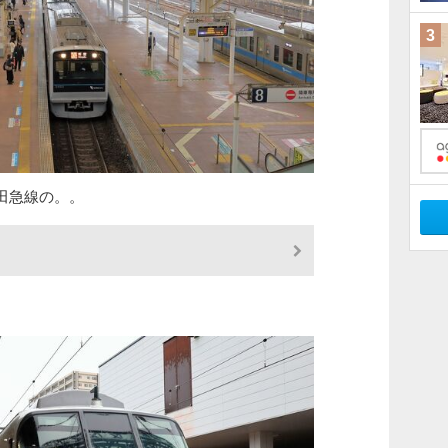
3
田急線の。。