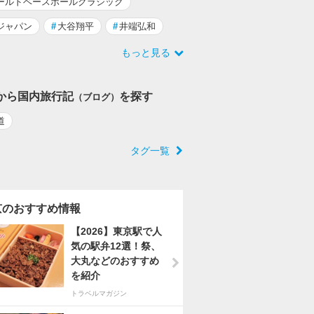
ールドベースボールクラシック
ジャパン
#
大谷翔平
#
井端弘和
もっと見る
から国内旅行記
を探す
（ブログ）
道
タグ一覧
京のおすすめ情報
【2026】東京駅で人
気の駅弁12選！祭、
大丸などのおすすめ
を紹介
トラベルマガジン