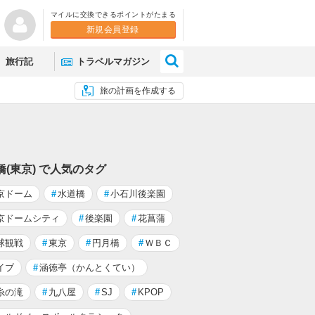
マイルに交換できるポイントがたまる
新規会員登録
×
旅行記
トラベルマガジン
旅の計画を作成する
橋(東京) で人気のタグ
京ドーム
#
水道橋
#
小石川後楽園
京ドームシティ
#
後楽園
#
花菖蒲
球観戦
#
東京
#
円月橋
#
ＷＢＣ
イブ
#
涵徳亭（かんとくてい）
糸の滝
#
九八屋
#
SJ
#
KPOP