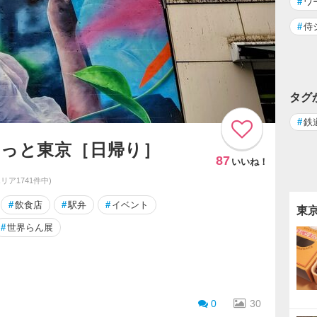
#
ワ
#
侍
タグ
#
鉄
らっと東京［日帰り］
87
いいね！
エリア1741件中)
#
飲食店
#
駅弁
#
イベント
東
#
世界らん展
0
30