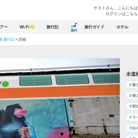
ゲストさん、
こんにちは
ログインはこちら
アー
Wi-Fi
旅行記
旅行ガイド
ホテル
国内
橋 旅行記
>
詳細
水道
#
東
#
東
#
野
#
ラ
#
白