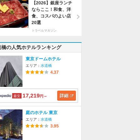
【2026】銀座ランチ
ならここ！和食、洋
食、コスパのよい店
20選
トラベルマガジン
道橋の人気ホテルランキング
東京ドームホテル
エリア：
水道橋
4.37
17,219
詳細
最安
円～
庭のホテル 東京
エリア：
水道橋
3.95