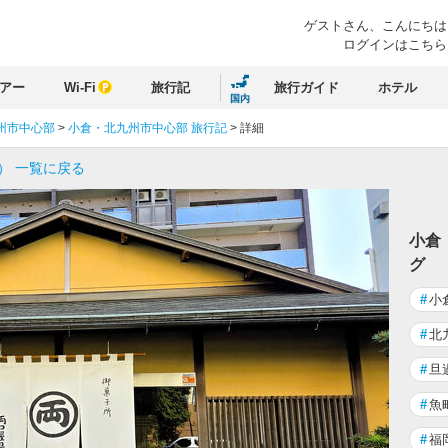
ゲストさん、
こんにちは
ログインはこちら
アー
Wi-Fi
旅行記
旅行ガイド
ホテル
国内
州市中心部
>
小倉・北九州市中心部 旅行記
>
詳細
） 一覧に戻る
小倉
グ
#
小
#
北
#
旦
#
魚
#
福