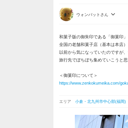
ウォンバットさん
和菓子版の御朱印である「御菓印」
全国の老舗和菓子店（基本は本店）
以前から気になっていたのですが、
旅行先でぼちぼち集めていこうと思
＜御菓印について＞
https://www.zenkokumeika.com/goka
エリア
小倉・北九州市中心部(福岡)