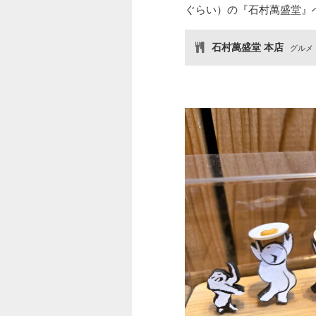
ぐらい）の『石村萬盛堂』
石村萬盛堂 本店
グルメ