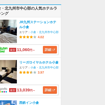
倉・北九州市中心部の人気ホテルラ
キング
JR九州ステーションホテ
ル小倉
エリア：
小倉・北九州市中心部
4.02
11,060
詳細
最安
円～
リーガロイヤルホテル小倉
エリア：
小倉・北九州市中心部
3.97
13,039
詳細
最安
円～
西鉄イン小倉