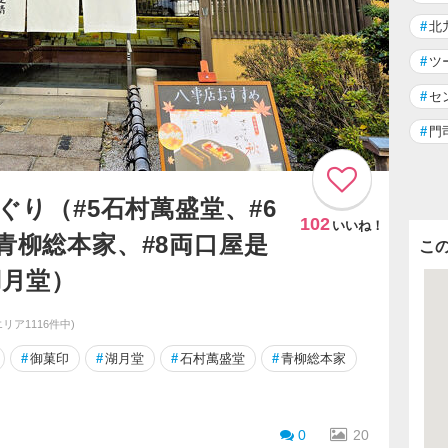
#
北
#
ツ
#
セ
#
門
めぐり（#5石村萬盛堂、#6
102
いいね！
7青柳総本家、#8両口屋是
こ
湖月堂）
エリア1116件中)
#
御菓印
#
湖月堂
#
石村萬盛堂
#
青柳総本家
0
20