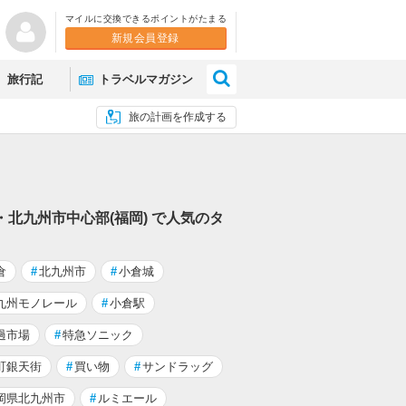
マイルに交換できるポイントがたまる
新規会員登録
×
旅行記
トラベルマガジン
旅の計画を作成する
・北九州市中心部(福岡) で人気のタ
倉
#
北九州市
#
小倉城
九州モノレール
#
小倉駅
過市場
#
特急ソニック
町銀天街
#
買い物
#
サンドラッグ
岡県北九州市
#
ルミエール