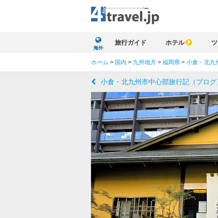
旅行ガイド
ホテル
ツ
海外
ホーム
>
国内
>
九州地方
>
福岡県
>
小倉・北九
小倉・北九州市中心部旅行記（ブログ