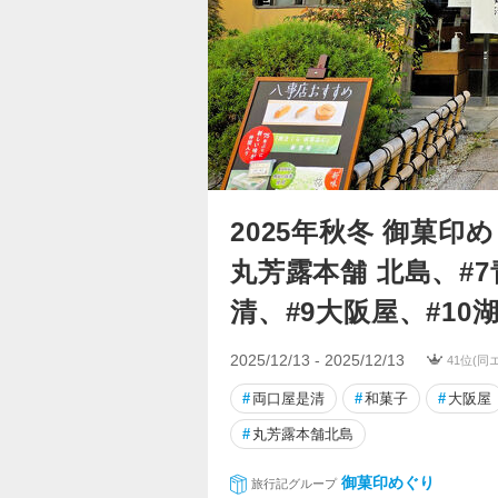
2025年秋冬 御菓印
丸芳露本舗 北島、#
清、#9大阪屋、#10
2025/12/13 - 2025/12/13
41位(同
#
両口屋是清
#
和菓子
#
大阪屋
#
丸芳露本舗北島
御菓印めぐり
旅行記グループ