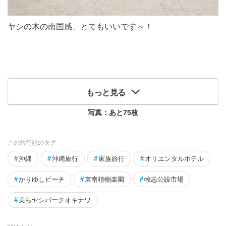
ヤシの木の南国感、とてもいいです～！
もっと見る
写真：あと
75
枚
この旅行記のタグ
#
沖縄
#
沖縄旅行
#
家族旅行
#
オリエンタルホテル
#
かりゆしビーチ
#
東南植物楽園
#
牧志公設市場
#
美らヤシパークオキナワ