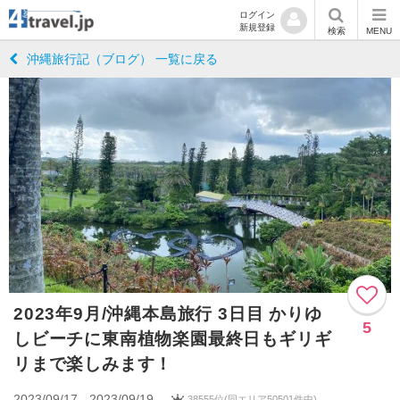
ログイン
新規登録
検索
MENU
沖縄旅行記（ブログ） 一覧に戻る
2023年9月/沖縄本島旅行 3日目 かりゆ
5
しビーチに東南植物楽園最終日もギリギ
リまで楽しみます！
2023/09/17 - 2023/09/19
38555位(同エリア50501件中)