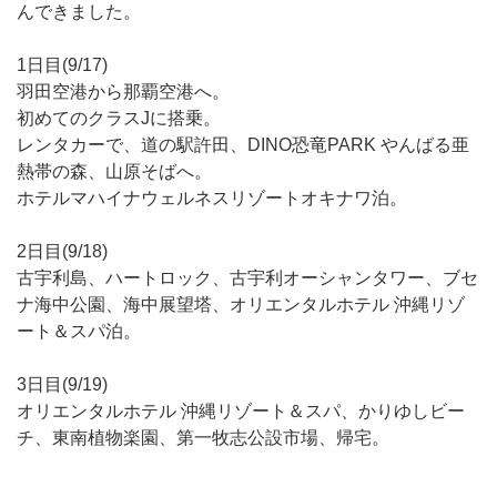
んできました。
1日目(9/17)
羽田空港から那覇空港へ。
初めてのクラスJに搭乗。
レンタカーで、道の駅許田、DINO恐竜PARK やんばる亜
熱帯の森、山原そばへ。
ホテルマハイナウェルネスリゾートオキナワ泊。
2日目(9/18)
古宇利島、ハートロック、古宇利オーシャンタワー、ブセ
ナ海中公園、海中展望塔、オリエンタルホテル 沖縄リゾ
ート＆スパ泊。
3日目(9/19)
オリエンタルホテル 沖縄リゾート＆スパ、かりゆしビー
チ、東南植物楽園、第一牧志公設市場、帰宅。