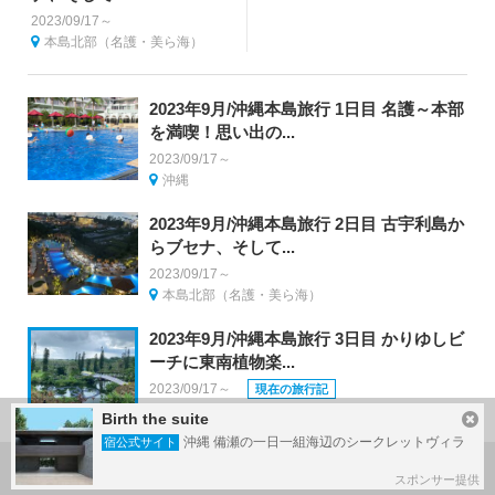
2023/09/17～
本島北部（名護・美ら海）
2023年9月/沖縄本島旅行 1日目 名護～本部
を満喫！思い出の...
2023/09/17～
沖縄
2023年9月/沖縄本島旅行 2日目 古宇利島か
らブセナ、そして...
2023/09/17～
本島北部（名護・美ら海）
2023年9月/沖縄本島旅行 3日目 かりゆしビ
ーチに東南植物楽...
2023/09/17～
現在の旅行記
沖縄
Birth the suite
沖縄 備瀬の一日一組海辺のシークレットヴィラ
宿公式サイト
旅行記グループの作り方
スポンサー提供