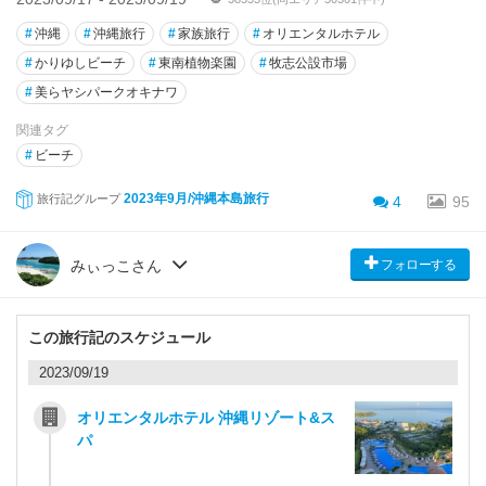
#
沖縄
#
沖縄旅行
#
家族旅行
#
オリエンタルホテル
#
かりゆしビーチ
#
東南植物楽園
#
牧志公設市場
#
美らヤシパークオキナワ
関連タグ
#
ビーチ
2023年9月/沖縄本島旅行
旅行記グループ
4
95
フォローする
みぃっこさん
この旅行記のスケジュール
2023/09/19
オリエンタルホテル 沖縄リゾート&ス
パ