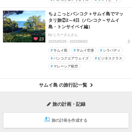
ちょこっとバンコク＋サムイ島でマッ
タリ旅②2～4日（バンコク～サムイ
島・トンサイベイ編）
by じろーさんさん
23
2025/05/26 - 2025/06/02
#
サムイ島
#
サムイ空港
#
シラバディ
#
バンコクエアウェイズ
#
ビジネスクラス
#
マレーシア航空
サムイ島 の旅行記一覧
旅の計画・記録
旅の計画を作成する