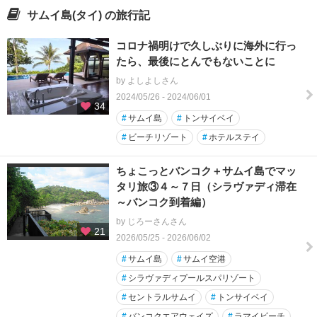
サムイ島(タイ) の旅行記
コロナ禍明けで久しぶりに海外に行っ
たら、最後にとんでもないことに
by よしよしさん
2024/05/26 - 2024/06/01
34
#
サムイ島
#
トンサイベイ
#
ビーチリゾート
#
ホテルステイ
ちょこっとバンコク＋サムイ島でマッ
タリ旅③４～７日（シラヴァディ滞在
～バンコク到着編）
by じろーさんさん
21
2026/05/25 - 2026/06/02
#
サムイ島
#
サムイ空港
#
シラヴァディプールスパリゾート
#
セントラルサムイ
#
トンサイベイ
#
バンコクエアウェイズ
#
ラマイビーチ