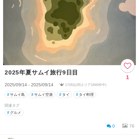
2025年夏サムイ旅行9日目
1
2025/09/14 - 2025/09/14
1726位(同エリア1840件中)
#
サムイ島
#
サムイ空港
#
タイ
#
タイ料理
関連タグ
#
グルメ
0
76