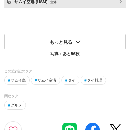
サムイ空港 (USM)
空港
もっと見る
写真：あと
56
枚
この旅行記のタグ
#
サムイ島
#
サムイ空港
#
タイ
#
タイ料理
関連タグ
#
グルメ