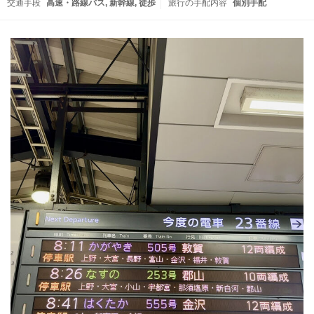
交通手段
高速・路線バス
新幹線
徒歩
旅行の手配内容
個別手配