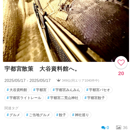
宇都宮散策 大谷資料館へ。
20
2025/05/17 - 2025/05/17
349位(同エリア1040件中)
#
大谷資料館
#
宇都宮
#
宇都宮みんみん
#
宇都宮パセオ
#
宇都宮ライトレール
#
宇都宮二荒山神社
#
宇都宮餃子
関連タグ
#
グルメ
#
ご当地グルメ
#
餃子
#
神社巡り
0
36