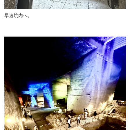
早速坑内へ。