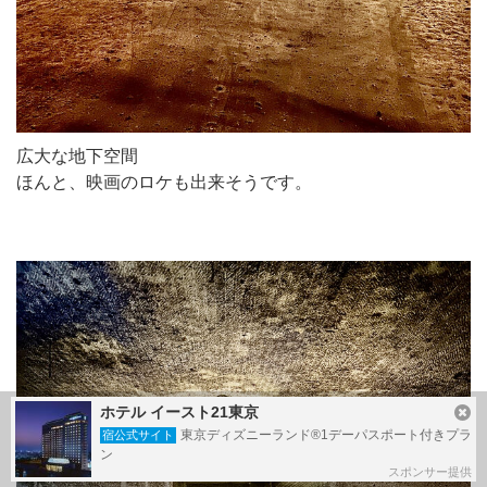
広大な地下空間
ほんと、映画のロケも出来そうです。
ホテル イースト21東京
東京ディズニーランド®1デーパスポート付きプラ
宿公式サイト
ン
スポンサー提供