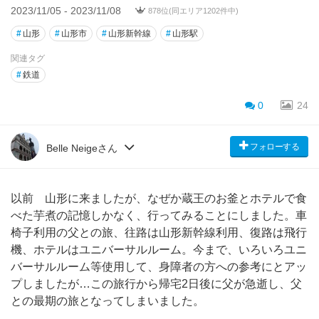
2023/11/05 - 2023/11/08
878位(同エリア1202件中)
#
山形
#
山形市
#
山形新幹線
#
山形駅
関連タグ
#
鉄道
0
24
フォローする
Belle Neigeさん
以前 山形に来ましたが、なぜか蔵王のお釜とホテルで食
べた芋煮の記憶しかなく、行ってみることにしました。車
椅子利用の父との旅、往路は山形新幹線利用、復路は飛行
機、ホテルはユニバーサルルーム。今まで、いろいろユニ
バーサルルーム等使用して、身障者の方への参考にとアッ
プしましたが…この旅行から帰宅2日後に父が急逝し、父
との最期の旅となってしまいました。