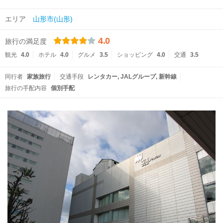
エリア
山形市(山形)
4.0
旅行の満足度
観光
4.0
ホテル
4.0
グルメ
3.5
ショッピング
4.0
交通
3.5
同行者
家族旅行
交通手段
レンタカー
JALグループ
新幹線
旅行の手配内容
個別手配