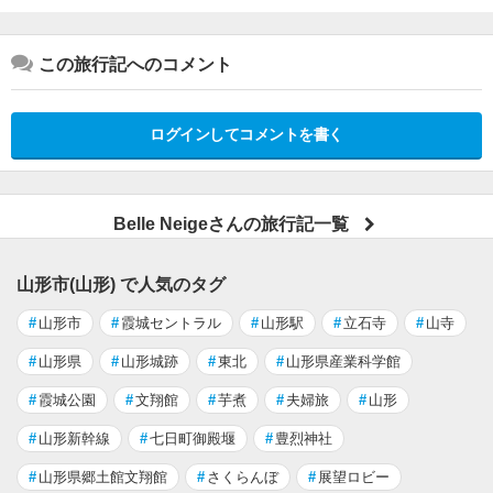
この旅行記へのコメント
ログインしてコメントを書く
Belle Neigeさんの旅行記一覧
山形市(山形) で人気のタグ
#
山形市
#
霞城セントラル
#
山形駅
#
立石寺
#
山寺
#
山形県
#
山形城跡
#
東北
#
山形県産業科学館
#
霞城公園
#
文翔館
#
芋煮
#
夫婦旅
#
山形
#
山形新幹線
#
七日町御殿堰
#
豊烈神社
#
山形県郷土館文翔館
#
さくらんぼ
#
展望ロビー