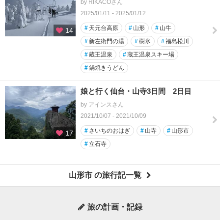
by RIKACOさん
2025/01/11 - 2025/01/12
#
天元台高原
#
山形
#
山牛
14
#
新左衛門の湯
#
樹氷
#
福島松川
#
蔵王温泉
#
蔵王温泉スキー場
#
鍋焼きうどん
娘と行く仙台・山寺3日間 2日目
by アインスさん
2021/10/07 - 2021/10/09
#
さいちのおはぎ
#
山寺
#
山形市
17
#
立石寺
山形市 の旅行記一覧
旅の計画・記録