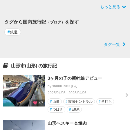
もっと見る
タグから国内旅行記
を探す
（ブログ）
#
鉄道
タグ一覧
山形市(山形) の旅行記
3ヶ月の子の新幹線デビュー
by shuuu1983さん
2025/04/05 - 2025/04/06
#
山形
#
霞城セントラル
#
角打ち
47
#
つばさ
#
E8系
山形へスキー＆焼肉