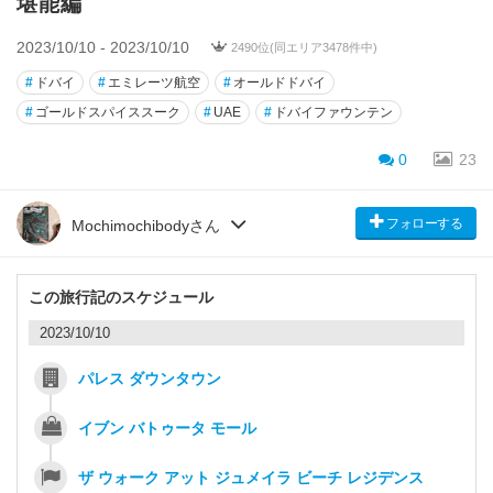
堪能編
2023/10/10 - 2023/10/10
2490位(同エリア3478件中)
#
ドバイ
#
エミレーツ航空
#
オールドドバイ
#
ゴールドスパイススーク
#
UAE
#
ドバイファウンテン
0
23
フォローする
Mochimochibodyさん
この旅行記のスケジュール
2023/10/10
パレス ダウンタウン
イブン バトゥータ モール
ザ ウォーク アット ジュメイラ ビーチ レジデンス