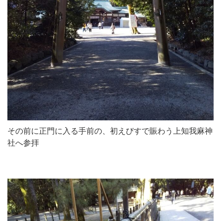
その前に正門に入る手前の、初えびすで賑わう上知我麻神
社へ参拝