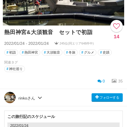
熱田神宮&大須観音 セットで初詣
14
2022/01/24 - 2022/01/24
245位(同エリア648件中)
#
初詣
#
熱田神宮
#
大須観音
#
冬旅
#
グルメ
#
史蹟
関連タグ
#
神社巡り
0
35
フォローする
rinkoさん
この旅行記のスケジュール
2022/01/24