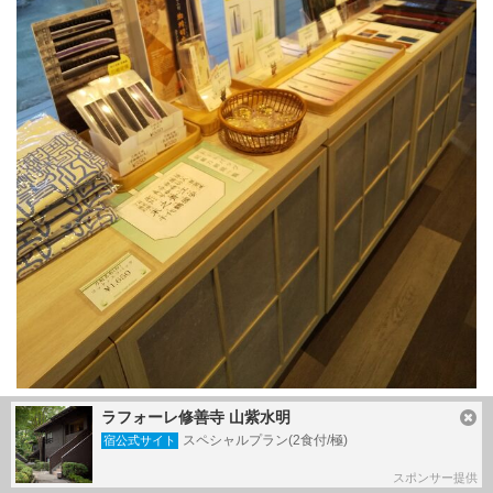
向かいには小規模ですが、ミュージアムショップもありま
ラフォーレ修善寺 山紫水明
す。
スペシャルプラン(2食付/極)
宿公式サイト
スポンサー提供