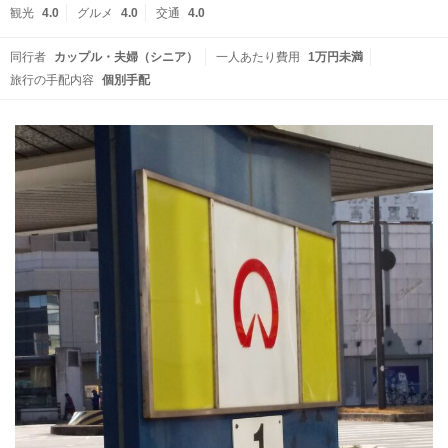
観光
4.0
グルメ
4.0
交通
4.0
同行者
カップル・夫婦（シニア）
一人あたり費用
1万円未満
旅行の手配内容
個別手配