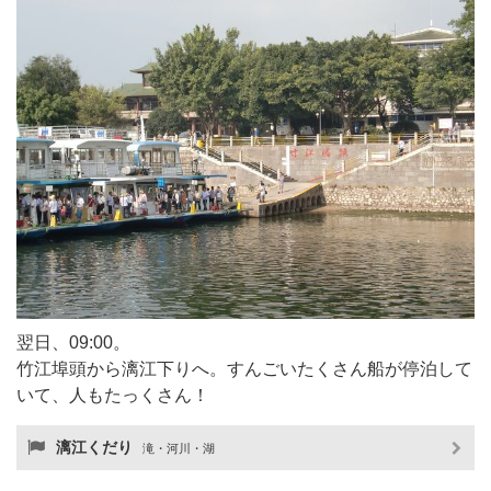
翌日、09:00。
竹江埠頭から漓江下りへ。すんごいたくさん船が停泊して
いて、人もたっくさん！
漓江くだり
滝・河川・湖