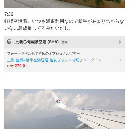
7:36
虹橋空港着。いつも浦東利用なので勝手があまりわからな
いな…急成長してるみたいだし。
上海虹橋国際空港 (SHA)
空港
フォートラベルおすすめのオプショナルツアー
上海 虹橋&浦東空港送迎 格安プラン＜貸切チャーター＞
270.0
CNY
～