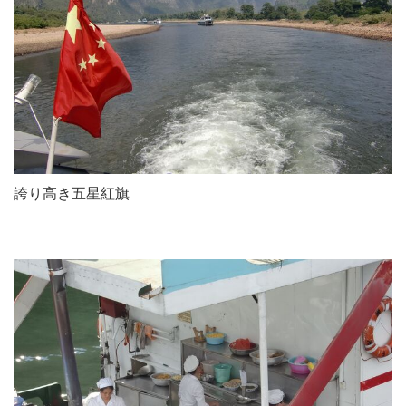
誇り高き五星紅旗