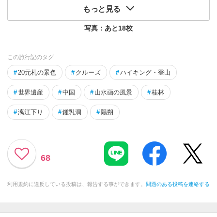
もっと見る
写真：あと
18
枚
この旅行記のタグ
#
20元札の景色
#
クルーズ
#
ハイキング・登山
#
世界遺産
#
中国
#
山水画の風景
#
桂林
#
漓江下り
#
鍾乳洞
#
陽朔
68
利用規約に違反している投稿は、報告する事ができます。
問題のある投稿を連絡する