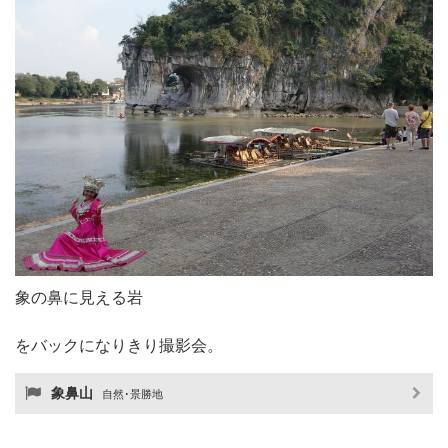
象の鼻に見える岩
をバックになりきり撮影会。
象鼻山
自然･景勝地