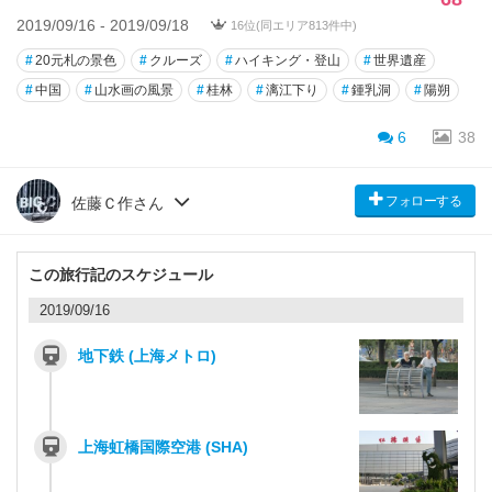
2019/09/16 - 2019/09/18
16位(同エリア813件中)
#
20元札の景色
#
クルーズ
#
ハイキング・登山
#
世界遺産
#
中国
#
山水画の風景
#
桂林
#
漓江下り
#
鍾乳洞
#
陽朔
6
38
フォローする
佐藤Ｃ作さん
この旅行記のスケジュール
2019/09/16
地下鉄 (上海メトロ)
上海虹橋国際空港 (SHA)