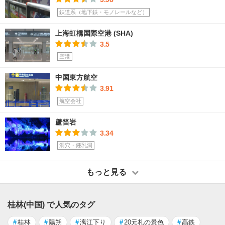
鉄道系（地下鉄・モノレールなど）
上海虹橋国際空港 (SHA)
3.5
空港
中国東方航空
3.91
航空会社
蘆笛岩
3.34
洞穴・鍾乳洞
もっと見る
桂林(中国) で人気のタグ
#
桂林
#
陽朔
#
漓江下り
#
20元札の景色
#
高鉄