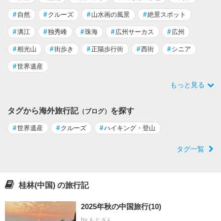
#
自然
#
クルーズ
#
山水画の風景
#
絶景スポット
#
漓江
#
独秀峰
#
珠海
#
広州サーカス
#
広州
#
相光山
#
街歩き
#
正陽歩行街
#
西街
#
シニア
#
世界遺産
もっと見る
タグから海外旅行記
を探す
（ブログ）
#
世界遺産
#
クルーズ
#
ハイキング・登山
タグ一覧
桂林(中国) の旅行記
2025年秋の中国旅行(10)
by もとさん