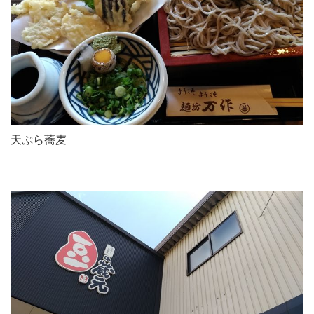
天ぷら蕎麦