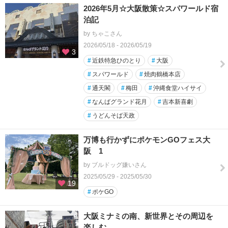
2026年5月☆大阪散策☆スパワールド宿
泊記
by ちゃこさん
2026/05/18 - 2026/05/19
3
#
近鉄特急ひのとり
#
大阪
#
スパワールド
#
焼肉鶴橋本店
#
通天閣
#
梅田
#
沖縄食堂ハイサイ
#
なんばグランド花月
#
吉本新喜劇
#
うどんそば天政
万博も行かずにポケモンGOフェス大
阪 1
by ブルドッグ嫌いさん
2025/05/29 - 2025/05/30
19
#
ポケGO
大阪ミナミの南、新世界とその周辺を
楽しむ