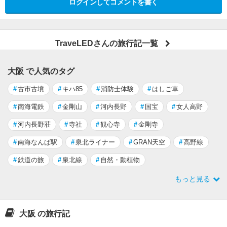
ログインしてコメントを書く
TraveLEDさんの旅行記一覧
大阪 で人気のタグ
#
古市古墳
#
キハ85
#
消防士体験
#
はしご車
#
南海電鉄
#
金剛山
#
河内長野
#
国宝
#
女人高野
#
河内長野荘
#
寺社
#
観心寺
#
金剛寺
#
南海なんば駅
#
泉北ライナー
#
GRAN天空
#
高野線
#
鉄道の旅
#
泉北線
#
自然・動植物
もっと見る
大阪 の旅行記