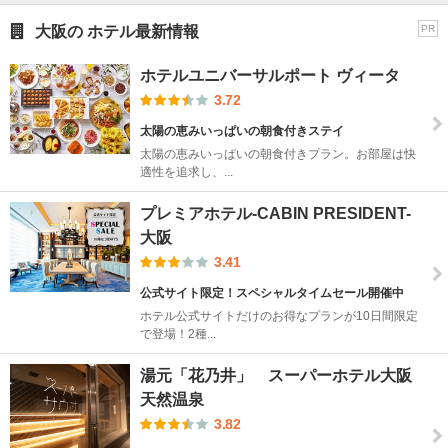
大阪の ホテル最新情報
PR
ホテルユニバーサルポート ヴィータ
3.72
太陽の恵みいっぱいの朝食付きステイ
太陽の恵みいっぱいの朝食付きプラン。お部屋は快
適性を追求し、...
プレミアホテル-CABIN PRESIDENT-
大阪
3.41
公式サイト限定！スペシャルタイムセール開催中
ホテル公式サイトだけのお得なプランが10日間限定
で登場！2種...
湯元「花乃井」 スーパーホテル大阪
天然温泉
3.82