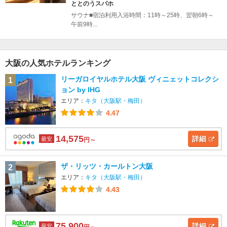
ととのうスパホ
サウナ■宿泊利用入浴時間：11時～25時、翌朝6時～
午前9時...
大阪の人気ホテルランキング
リーガロイヤルホテル大阪 ヴィニェットコレクシ
1
ョン by IHG
エリア：
キタ（大阪駅・梅田）
4.47
14,575
詳細
最安
円～
ザ・リッツ・カールトン大阪
2
エリア：
キタ（大阪駅・梅田）
4.43
75,900
詳細
最安
円～