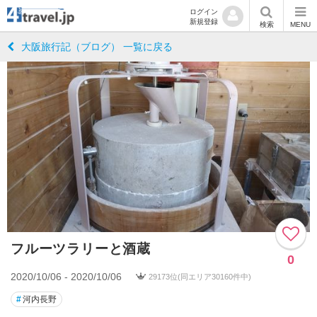
ログイン
新規登録
検索
MENU
大阪旅行記（ブログ） 一覧に戻る
フルーツラリーと酒蔵
0
2020/10/06 - 2020/10/06
29173位(同エリア30160件中)
#
河内長野