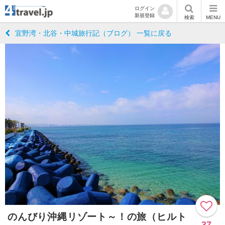
ログイン
新規登録
検索
MENU
宜野湾・北谷・中城旅行記（ブログ） 一覧に戻る
のんびり沖縄リゾート～！の旅（ヒルト
37