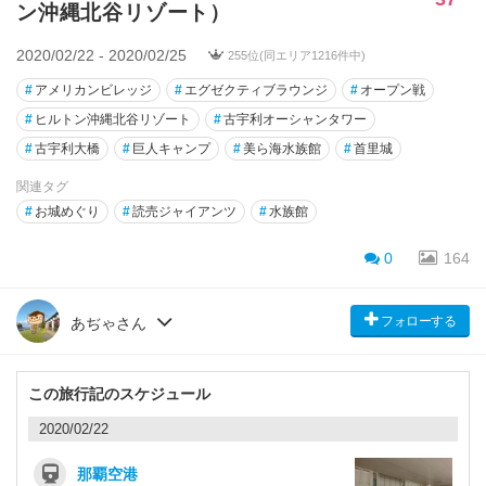
ン沖縄北谷リゾート）
2020/02/22 - 2020/02/25
255位(同エリア1216件中)
#
アメリカンビレッジ
#
エグゼクティブラウンジ
#
オープン戦
#
ヒルトン沖縄北谷リゾート
#
古宇利オーシャンタワー
#
古宇利大橋
#
巨人キャンプ
#
美ら海水族館
#
首里城
関連タグ
#
お城めぐり
#
読売ジャイアンツ
#
水族館
0
164
フォローする
あぢゃさん
この旅行記のスケジュール
2020/02/22
那覇空港