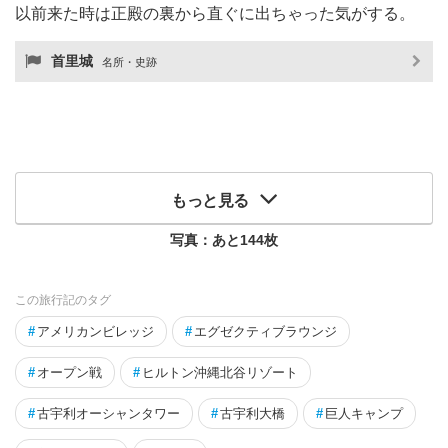
以前来た時は正殿の裏から直ぐに出ちゃった気がする。
首里城
名所・史跡
もっと見る
写真：あと
144
枚
この旅行記のタグ
#
アメリカンビレッジ
#
エグゼクティブラウンジ
#
オープン戦
#
ヒルトン沖縄北谷リゾート
#
古宇利オーシャンタワー
#
古宇利大橋
#
巨人キャンプ