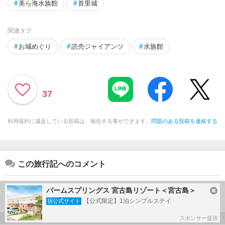
#
美ら海水族館
#
首里城
関連タグ
#
お城めぐり
#
読売ジャイアンツ
#
水族館
37
利用規約に違反している投稿は、報告する事ができます。
問題のある投稿を連絡する
この旅行記へのコメント
パームスプリングス 宮古島リゾート＜宮古島＞
ログインしてコメントを書く
【公式限定】1泊シンプルステイ
宿公式サイト
スポンサー提供