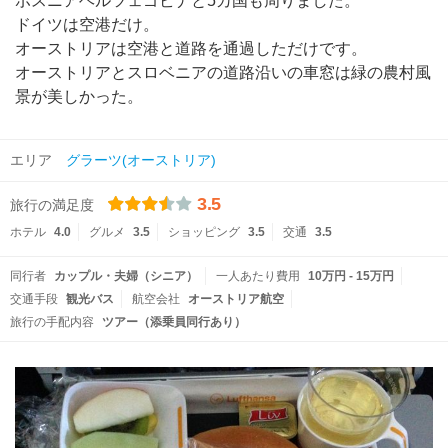
ボスニアヘルツェゴビナと5カ国も周りました。
ドイツは空港だけ。
オーストリアは空港と道路を通過しただけです。
オーストリアとスロベニアの道路沿いの車窓は緑の農村風
景が美しかった。
エリア
グラーツ(オーストリア)
3.5
旅行の満足度
ホテル
4.0
グルメ
3.5
ショッピング
3.5
交通
3.5
同行者
カップル・夫婦（シニア）
一人あたり費用
10万円 - 15万円
交通手段
観光バス
航空会社
オーストリア航空
旅行の手配内容
ツアー（添乗員同行あり）