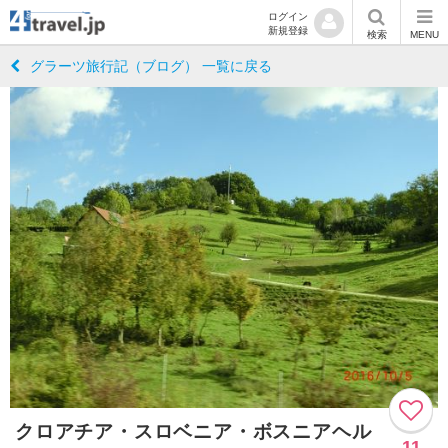
ログイン
新規登録
検索
MENU
グラーツ旅行記（ブログ） 一覧に戻る
クロアチア・スロベニア・ボスニアヘル
11